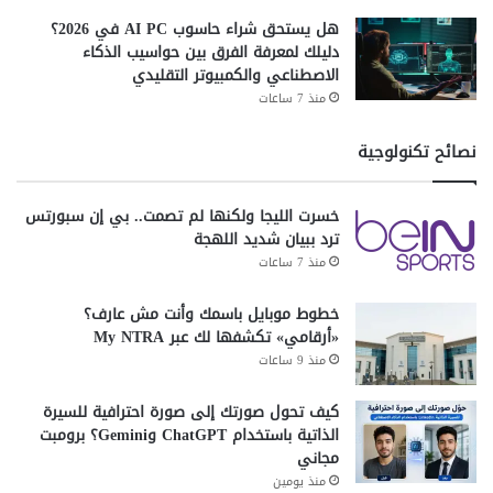
ف
هل يستحق شراء حاسوب AI PC في 2026؟
ز
دليلك لمعرفة الفرق بين حواسيب الذكاء
س
الاصطناعي والكمبيوتر التقليدي
د
منذ 7 ساعات
ا
ل
نصائح تكنولوجية
ف
ج
و
خسرت الليجا ولكنها لم تصمت.. بي إن سبورتس
ة
ترد ببيان شديد اللهجة
ب
منذ 7 ساعات
ي
ن
خطوط موبايل باسمك وأنت مش عارف؟
ا
«أرقامي» تكشفها لك عبر My NTRA
ل
منذ 9 ساعات
ج
ن
س
كيف تحول صورتك إلى صورة احترافية للسيرة
ي
الذاتية باستخدام ChatGPT وGemini؟ برومبت
ن
مجاني
منذ يومين