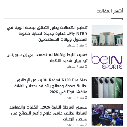
ي
م
ن
ض
أشهر المقالات
(
ا
E
ن
G
ا
تنظيم الاتصالات يطور التحقق ببصمة الوجه في
E
ل
My NTRA.. خطوة جديدة لحماية خطوط
S
م
المحمول وبيانات المستخدمين
)
ب
منذ 5 ساعات
،
ا
و
خسرت الليجا ولكنها لم تصمت.. بي إن سبورتس
ر
ي
ترد ببيان شديد اللهجة
ك
ش
منذ 7 ساعات
ا
ر
Redmi K100 Pro Max يقترب من الإطلاق..
ك
بطارية ضخمة ومعالج رائد قد يجعلان الهاتف
ر
منافسًا قويًا في 2026
ئ
منذ 7 ساعات
ا
تنسيق المرحلة الثانية 2026.. الكليات والمعاهد
س
المتاحة لطلاب علمي علوم وأهم النصائح قبل
ة
تسجيل الرغبات
م
ح
منذ 7 ساعات