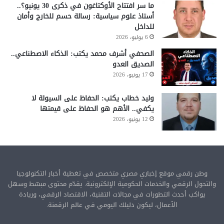
ما سر افتتاح الأوكتاغون في ذكرى 30 يونيو؟..
أستاذ علوم سياسية: رسالة حسم للخارج وأمان
للداخل
6 يوليو، 2026
الصحفي أشرف محمد يكتب: الذكاء الاصطناعي..
الصديق العدو
17 يونيو، 2026
وليد خطاب يكتب: الحفاظ على السيولة لا
يكفي.. الأهم هو الحفاظ على قيمتها
12 يونيو، 2026
وطن رقمي موقع إخباري مصري متخصص في تغطية أخبار التكنولوجيا
والتحول الرقمي والخدمات الحكومية الإلكترونية. يقدّم محتوى مبسّط وسهل
يواكب أحدث التطورات في مجالات التقنية، الاقتصاد الرقمي، وريادة
الأعمال، ليكون دليلك اليومي في عالم الرقمنة.