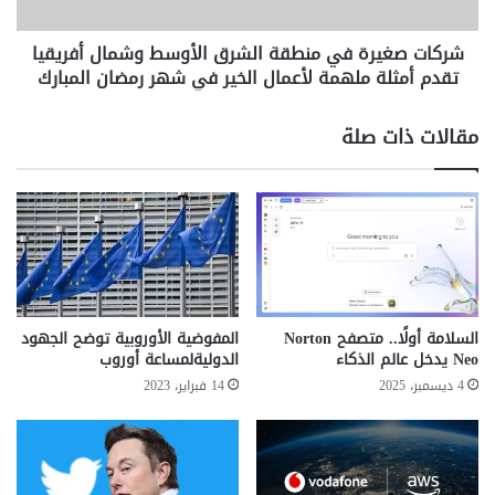
ب
ي
كومباني إنك” (NASDAQ:VMAC)، وهي شركة استحواذ ذات
ن
ر
أغراض خاصة مطروحة للتداول العام.
ك
شركات صغيرة في منطقة الشرق الأوسط وشمال أفريقيا
ة
ف
تقدم أمثلة ملهمة لأعمال الخير في شهر رمضان المبارك
ف
شارك هذا الموضوع:
ي
ي
م
م
فيس بوك
X
مقالات ذات صلة
ن
ن
ط
ط
ق
ق
Anghamy
Live Radio
أنغامي
ة
ة
ا
ا
التجربة الصوتية والموسيقية الحيّة
لايڤ راديو
ل
ل
ش
ش
ر
ر
ق
ق
السلامة أولًا.. متصفح Norton
المفوضية الأوروبية توضح الجهود
ا
ا
Neo يدخل عالم الذكاء
الدوليةلمساعة أوروب
ل
ل
4 ديسمبر، 2025
14 فبراير، 2023
أ
أ
و
و
س
س
ط
ط
و
و