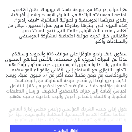
مع اقتراب إدراجها في بورصة ناسداك نيويورك، تعلن أنغامي،
المنصة الموسيقيّة الرائدة في الشرق الأوسط وشمال أفريقيا،
إطلاق تجربتها الموسيقية والصوتية المباشرة، “لايڤ راديو”.
هذه الميزة التي ابتكرها وطوّرها فريق عمل التطبيق، تجعل من
أنغامي منصة البث الأولى عالميًا التي تتيح للمستخدمين
والفنانين خلق تجربة صوتية اجتماعية لمشاركة الموسيقى
والمحادثات وأكثر.
سيكون لايڤ راديو متوفّرًا على هواتف iOS وأندرويد وسيقدّم
عددًا من الميزات الفريدة لأي مستخدم، بالأخص لصانعي المحتوى
والفنانين والـDJs والمؤثّرين الموسيقيين، حيث سيكون بإمكانهم
التحاور بالتوازي مع الاستماع إلى الأغاني والقوائم الموسيقية
والبودكاست من ضمن مكتبة تضم أكثر من 57 مليون أغنية. ويمنح
اللايڤ راديو أيضًا أي شخص فرصة المشاركة في البودكاست
المباشر وإقامة حفلات افتراضية تجمع الحضور من خلال التفاعل
المباشر، إضافةً إلى ميزات كالتصفيق للمُضيف، وإرسال التعليقات
المكتوبة والالتقاء بأشخاص آخرين والبدء بأحاديث جانبية معهم.
يقول إيلي حبيب، الشريك المؤسس ورئيس مجلس إدارة أنغامي:
“لطالما شكّلت العناصر الاجتماعية المتعلّقة بالموسيقى جزءًا من
رؤيتنا. في الواقع، “غرف اللايڤ راديو” كانت جزءًا من مشروع
أنغامي الأوّلي في عام 2011، عندما لمسنا حينها فرصة حقيقية
للميزات الاجتماعية الصوتية. منذ 2017 نُدخل الميزات الاجتماعية
اظهر المزيد