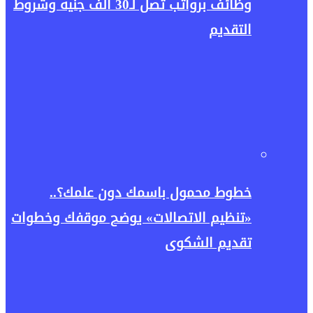
وظائف برواتب تصل لـ30 ألف جنيه وشروط
التقديم
خطوط محمول باسمك دون علمك؟..
«تنظيم الاتصالات» يوضح موقفك وخطوات
تقديم الشكوى