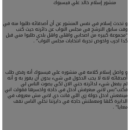
منشور إسلام خالد علي فيسبوك
و تحدث إسلام في نفس المنشور عن أن أصدقائه طلبوا منه في
وقت سابق الترشح في مجلس النواب عن دائرته حيث كتب
“مجموعة كبيره من اصحابي واهلي واهل بلدي طلبوا مني قبل
كدا اجرب واخوض تجربة انتخابات مجلس النواب” .
و واصل إسلام كلامه في منشوره علي فيسبوك أنه رفض طلب
أصدقائه لانه لا يحب الدخول في شيء بدون أن يفوز به و أنه
لم يفعل شيء لدائرته حتي الان لكي يصوت الناس لي
فكتب”بس لاني مبعرفش ادخل في حاجه واخسرها فقولت اني
مينفعش ادخل جولة زي اللي فاتت دي لاني مش معروف في
الدايرة كلها ومعملتش حاجه في دايرتنا تخلي الناس تقف
معايا” .