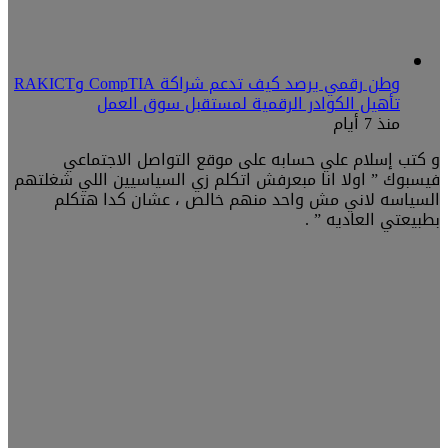
وطن رقمي يرصد كيف تدعم شراكة CompTIA وRAKICT
تأهيل الكوادر الرقمية لمستقبل سوق العمل
منذ 7 أيام
و كتب إسلام علي حسابه على موقع التواصل الاجتماعي
فيسبوك ” اولا انا مبعرفش اتكلم زي السياسيين اللي شغلتهم
السياسه لاني مش واحد منهم خالص ، عشان كدا هتكلم
بطبيعتي العاديه ” .