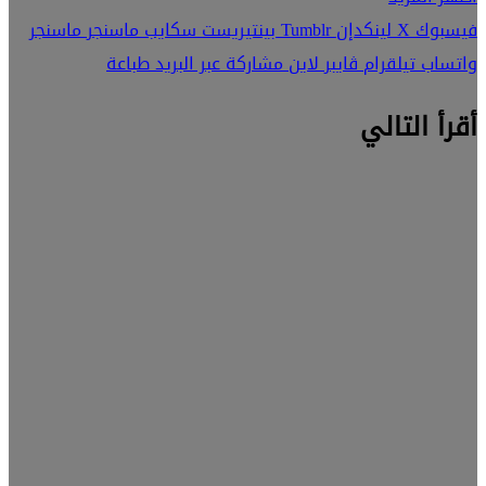
فيسبوك
‫X
لينكدإن
بينتيريست
سكايب
ماسنجر
ماسنجر
واتساب
تيلقرام
ڤايبر
لاين
مشاركة عبر البريد
طباعة
أقرأ التالي
هواتف
محمولة
6 يناير، 2026
عملاق
التصوير
بذكاء
اصطناعي..