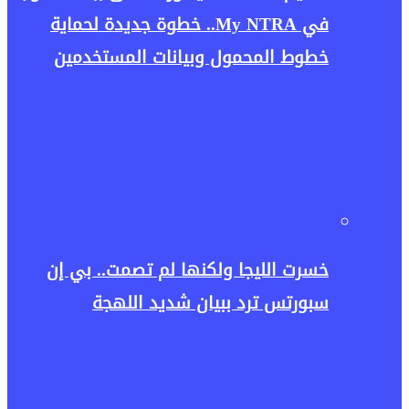
في My NTRA.. خطوة جديدة لحماية
خطوط المحمول وبيانات المستخدمين
خسرت الليجا ولكنها لم تصمت.. بي إن
سبورتس ترد ببيان شديد اللهجة