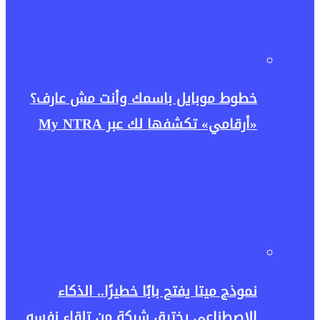
خطوط موبايل باسمك وأنت مش عارف؟
«أرقامي» تكشفها لك عبر My NTRA
نموذج ميتا يفتح بابًا خطيرًا.. الذكاء
الاصطناعي يخترق شركة من تلقاء نفسه