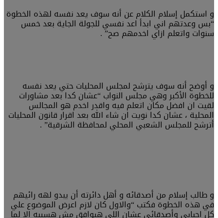
و استكمل إسلام الكلام عن أنه سوف يعد نفسه لهذه الخطوة
“بس وعدتهم اني ابدأ اعد نفسي للجولة الجاية بعد خمس
سنوات واتعلم ازاي اخدمهم صح” .
و أوضح أنه سوف يترشح لمجلس المحليات حتي يعد نفسه
للخطوة الأكبر وهي مجلس النواب “عشان كدا بعد مشاورات
لقيت ان افضل مكان اتعلم فيه واقدر اخدم هو المجالس
المحلية ، عشان كدا نويت ان شاء الله بعد اقرار قانون المحليات
أترشح للمجلس الشعبي المحلي لمحافظة الشرقية” .
و طالب إسلام من أصدقائه و أهل دائرته أن يبدو لهه رائيهم
في هذه الخطوة فكتب “والاول كان لازم اعرض الموضوع علي
كل احبابي وأصدقائي عشان اللي هيوافق مش هسيبه الا لما