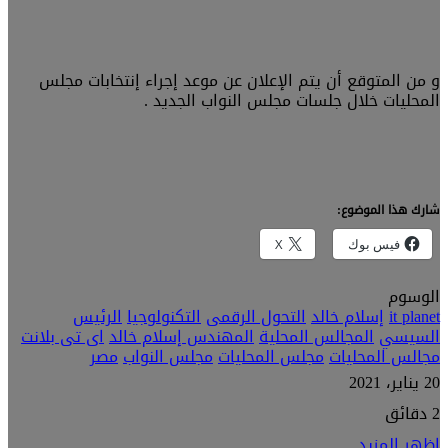
و من المتوقع أن يتم الإعلان عن موعد إجراء إنتخابات مجلس
المحليات خلال جلسات مجلس النواب الجديد .
شارك هذا الموضوع:
فيس بوك
X
الوسوم
it planet
إسلام خالد
التحول الرقمى
التكنولوجيا
الرئيس
السيسي
المجالس المحلية
المهندس إسلام خالد
اى تى بلانت
مجالس المحليات
مجلس المحليات
مجلس النواب
مصر
20 يناير، 2021
2 دقائق
اظهر المزيد