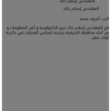
المهندس إسلام خالد
كتب: أشرف محمد
قرر المهندس إسلام خالد خبير التكنولوجيا و أمن المعلومات و
من أبناء محافظة الشرقية ترشحه لمجلس المحليات في دائرته
أولاد صقر .