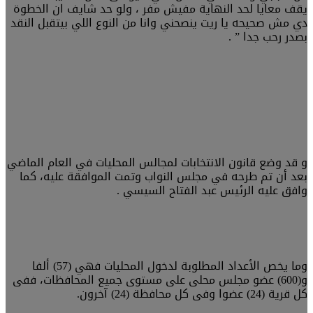
يقف معايا لحد النهاية مفيش مفر ، ولو حد شايف ان الخطوة
دي مش صحيحه يا ريت ينصحني وانا من النوع اللي بيتقبل النقد
بصدر رحب جدا ” .
و قد وضع قانون الانتخابات لمجالس المحليات في العام الماضي
بعد أن تم طرحه في مجلس النواب وتمت الموافقة عليه، كما
وافق عليه الرئيس عبد الفتاح السيسي .
وما يخص الأعداد المطلوبة لدخول المحليات فهي (57) ألفا
و(600) عضو مجلس محلى على مستوى جميع المحافظات، ففى
كل قرية (24) عضوا وفى كل محافظة (24) آخرون.