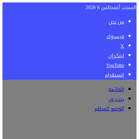
السبت, أغسطس 8 2026
من نحن
فيسبوك
‫X
لينكدإن
‫YouTube
انستقرام
القائمة
بحث عن
الوضع المظلم