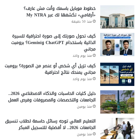
أعمالهم أو العمل عن بعد. لذلك تؤثر جودة الخدمة على دخلهم
وفرصهم المهنية.
خطوط موبايل باسمك وأنت مش عارف؟
«أرقامي» تكشفها لك عبر My NTRA
كما أوضح أن الشركات الناشئة تحتاج إلى خدمات اتصالات قوية
منذ 50 دقيقة
حتى تتمكن من النمو والمنافسة.
كيف تحول صورتك إلى صورة احترافية للسيرة
مطالب بتطوير البنية التحتية
الذاتية باستخدام ChatGPT وGemini؟ برومبت
مجاني
طالب محمد فريد بضرورة تطوير البنية التحتية للاتصالات بشكل
منذ يوم واحد
مستمر. حتى تتمكن مصر من تحسين ترتيبها العالمي في سرعة
كيف تزيل أي شخص أو عنصر من الصورة؟ برومبت
الإنترنت.
مجاني يمنحك نتائج احترافية
منذ يوم واحد
وأكد أن تحديث الشبكات وزيادة الاستثمارات يساعدان على
تحسين الخدمة وتلبية احتياجات المواطنين والشركات.
دليل كليات الحاسبات والذكاء الاصطناعي 2026..
كما دعا إلى توسيع خدمات الإنترنت فائق السرعة داخل
الجامعات والتخصصات والمصروفات وفرص العمل
المحافظات والمناطق الريفية. لأن التحول الرقمي يحتاج إلى
منذ يومين
وصول الخدمة لجميع المواطنين.
التعليم العالي توجه رسائل حاسمة لطلاب تنسيق
مستقبل الإنترنت في مصر
الجامعات 2026.. لا أفضلية للتسجيل المبكر
منذ يومين