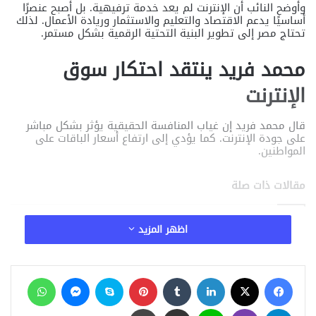
وأوضح النائب أن الإنترنت لم يعد خدمة ترفيهية. بل أصبح عنصرًا
أساسيًا يدعم الاقتصاد والتعليم والاستثمار وريادة الأعمال. لذلك
تحتاج مصر إلى تطوير البنية التحتية الرقمية بشكل مستمر.
محمد فريد ينتقد احتكار سوق
الإنترنت
قال محمد فريد إن غياب المنافسة الحقيقية يؤثر بشكل مباشر
على جودة الإنترنت. كما يؤدي إلى ارتفاع أسعار الباقات على
المواطنين.
مقالات ذات صلة
الخبير الاقتصادي محمد علي يهنئ الإعلامي
اظهر المزيد
حسن عثمان وأسرة «وطن رقمي» بمناسبة مرور
7 سنوات على انطلاق البرنامج
منذ 24 ساعة
فيسبوك
‫X
لينكدإن
‏Tumblr
بينتيريست
سكايب
ماسنجر
واتساب
هشام مهران: أورنچ مصر تفخر بالمشاركة في
إطلاق منصة Tour4Cure للسياحة الصحية لدعم
تيلقرام
ڤايبر
لاين
مشاركة عبر البريد
طباعة