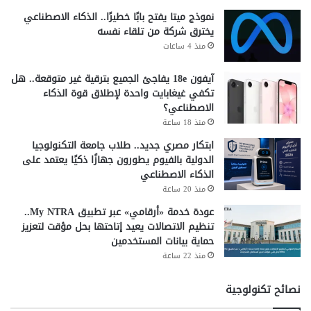
الإنترنت ودوره في دعم التعليم
نموذج ميتا يفتح بابًا خطيرًا.. الذكاء الاصطناعي
يخترق شركة من تلقاء نفسه
أكد محمد فريد أن تحسين جودة الإنترنت أصبح ضرورة لدعم
منذ 4 ساعات
التعليم وبناء القدرات.
آيفون 18e يفاجئ الجميع بترقية غير متوقعة.. هل
وأوضح أن الطلاب يعتمدون على المنصات التعليمية بشكل يومي.
تكفي غيغابايت واحدة لإطلاق قوة الذكاء
لذلك يحتاجون إلى اتصال مستقر وسريع بالإنترنت.
الاصطناعي؟
منذ 18 ساعة
كما أشار إلى أن ضعف الإنترنت يخلق فجوة رقمية بين الطلاب.
بينما تؤدي الأسعار المرتفعة إلى صعوبة وصول بعض الأسر
ابتكار مصري جديد.. طلاب جامعة التكنولوجيا
للخدمة المناسبة.
الدولية بالفيوم يطورون جهازًا ذكيًا يعتمد على
الذكاء الاصطناعي
لذلك يرى أن تطوير قطاع الإنترنت يساعد على تحسين جودة
منذ 20 ساعة
التعليم وتوفير فرص متساوية للطلاب.
عودة خدمة «أرقامي» عبر تطبيق My NTRA..
دعم الشباب وريادة الأعمال
تنظيم الاتصالات يعيد إتاحتها بحل مؤقت لتعزيز
حماية بيانات المستخدمين
منذ 22 ساعة
شدد النائب على أهمية الإنترنت في دعم الشباب ورواد الأعمال.
خاصة مع توسع الاقتصاد الرقمي والعمل الحر.
نصائح تكنولوجية
وأضاف أن عددًا كبيرًا من الشباب يعتمدون على الإنترنت في إدارة