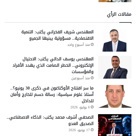
يتوقع خبراء الاتصالات أن يشهد القطاع تطورات كبيرة خلال
السنوات المقبلة. خاصة مع زيادة الاعتماد على التكنولوجيا
والخدمات الرقمية.
مقالات الرأي
كما تسعى الدولة إلى دعم التحول الرقمي وتحسين الخدمات
الإلكترونية. لذلك تحتاج السوق إلى استثمارات جديدة وتطوير
المهندس شريف الفخراني يكتب: التنمية
مستمر للبنية التحتية.
الاقتصادية.. مسؤولية يبنيها الجميع
منذ أسبوع واحد
وفي الوقت نفسه، يطالب المستخدمون بتحسين جودة الإنترنت
وتقديم أسعار أكثر تنافسية.
المهندس يوسف الدالي يكتب: الاحتيال
الإلكتروني.. الخطر الصامت الذي يهدد الأفراد
وفي النهاية، أكد محمد فريد أن تحسين خدمات الإنترنت وخفض
والمؤسسات
الأسعار يمثلان ضرورة لدعم الاقتصاد والتعليم والابتكار. كما شدد
على أهمية تعزيز المنافسة داخل قطاع الاتصالات لتحقيق أفضل
منذ أسبوعين
خدمة للمواطنين.
ما سر افتتاح الأوكتاغون في ذكرى 30 يونيو؟..
أستاذ علوم سياسية: رسالة حسم للخارج وأمان
شارك هذا الموضوع:
للداخل
6 يوليو، 2026
فيس بوك
X
الصحفي أشرف محمد يكتب: الذكاء الاصطناعي..
الصديق العدو
أخبار الاتصالات
أسعار الإنترنت في مصر
17 يونيو، 2026