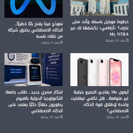
خطوط موبايل باسمك وأنت مش
نموذج ميتا يفتح بابًا خطيرًا..
عارف؟ «أرقامي» تكشفها لك عبر
الذكاء الاصطناعي يخترق شركة
My NTRA
من تلقاء نفسه
منذ 50 دقيقة
منذ 4 ساعات
آيفون 18e يفاجئ الجميع بترقية
ابتكار مصري جديد.. طلاب جامعة
غير متوقعة.. هل تكفي غيغابايت
التكنولوجيا الدولية بالفيوم
واحدة لإطلاق قوة الذكاء
يطورون جهازًا ذكيًا يعتمد على
الاصطناعي؟
الذكاء الاصطناعي
منذ 18 ساعة
منذ 20 ساعة