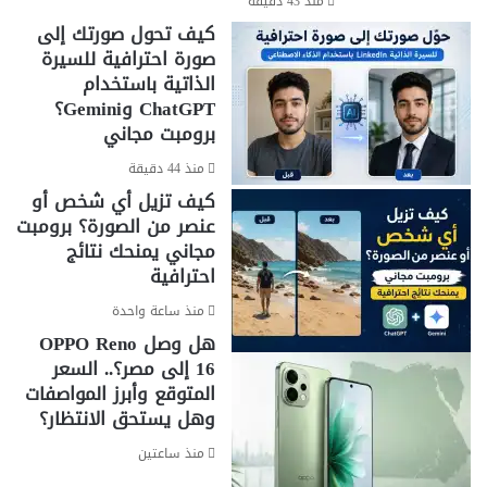
منذ 43 دقيقة
كيف تحول صورتك إلى
صورة احترافية للسيرة
الذاتية باستخدام
ChatGPT وGemini؟
برومبت مجاني
منذ 44 دقيقة
كيف تزيل أي شخص أو
عنصر من الصورة؟ برومبت
مجاني يمنحك نتائج
احترافية
منذ ساعة واحدة
هل وصل OPPO Reno
16 إلى مصر؟.. السعر
المتوقع وأبرز المواصفات
وهل يستحق الانتظار؟
منذ ساعتين