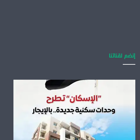
إنضم لقناتنا