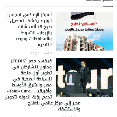
ت
ا
تردد قناة براعم على الرسيفر
تردد قناة براعم قطر
ج
ل
المركز الإعلامي لمجلس
ا
ص
تردد قناة براعم للأطفال
الوزراء يكشف تفاصيل
ه
و
ز
طرح 15 ألف شقة
ر
تردد قناة براعم نايل سات
ضبط تردد قناة براعم
ا
ف
بالإيجار.. الشروط
ح
ي
والمحافظات وموعد
قناة براعم عرب سات
قناة براعم للأطفال 2025
ت
2
التقديم
ر
0
ا
قناة براعم نايل سات
2
منذ 13 دقيقة
ف
5
فيكسد مصر (FEDIS)
ي
؟
وحلول تتشاركان في
ف
تطوير أول منصة
ي
للسياحة الصحية في
ث
مصر والشرق الأوسط
و
وأفريقيا.. «Tour4Cure»
ا
تدعم رؤية الدولة لتحويل
نٍ
مصر إلى مركز عالمي للعلاج
والاستشفاء