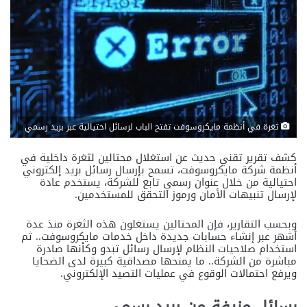
ثغرة في أنظمة مايكروسوفت تفتح الباب لرسائل احتيالية عبر بريد رسمي
كشف تقرير تقني حديث عن استغلال محتالين لثغرة داخلية في
أنظمة شركة مايكروسوفت، تسمح بإرسال رسائل بريد إلكتروني
احتيالية من خلال عنوان رسمي تابع للشركة، يستخدم عادة
لإرسال تنبيهات الأمان ورموز التحقق للمستخدمين.
وبحسب التقارير، فإن المحتالين يستغلون هذه الثغرة منذ عدة
أشهر عبر إنشاء حسابات جديدة داخل خدمات مايكروسوفت.. ثم
استخدام صلاحيات النظام لإرسال رسائل تبدو وكأنها صادرة
مباشرة من الشركة.. ما يمنحها مصداقية كبيرة لدى الضحايا
ويرفع احتمالات الوقوع في عمليات التصيد الإلكتروني.