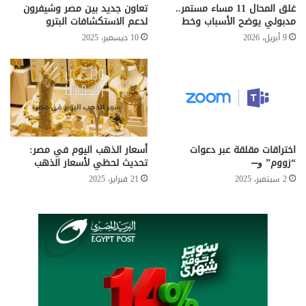
ي
ز
غلق المحال 11 مساء مستمر..
تعاون جديد بين مصر وشيفرون
شارك هذا الموضوع:
ب
ا
مدبولي يوضح الأسباب وخط
لدعم الاستكشافات البترو
ا
ك
فيس بوك
X
9 أبريل، 2026
10 ديسمبر، 2025
ت
س
ج
ت
د
ت
Microsoft
الأمن السيبراني
ي
ج
د
ه
البريد الإلكتروني
التحقق الثنائي
ة
ل
ت
ل
التصيد الإلكتروني
الهجمات الإلكترونية
ك
س
اختراقات مقلقة عبر دعوات
أسعار الذهب اليوم في مصر:
ش
ع
“زووم” و̶
تحديث لحظي لأسعار الذهب
ثغرات أمنية
حماية الحسابات
رسائل احتيالية
ف
و
2 سبتمبر، 2025
21 فبراير، 2025
م
د
مايكروسوفت
ف
ي
ا
ة
ج
و
آ
عُ
ت
م
ا
ا
ل
ن
ت
و