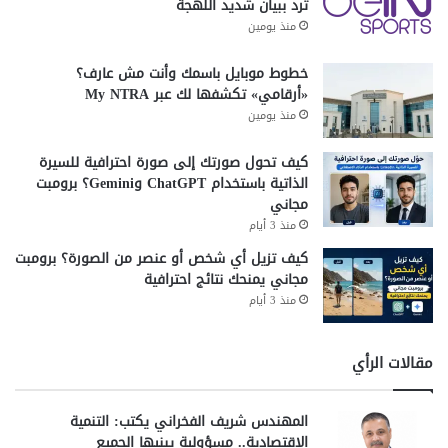
ترد ببيان شديد اللهجة
منذ يومين
خطوط موبايل باسمك وأنت مش عارف؟
«أرقامي» تكشفها لك عبر My NTRA
منذ يومين
كيف تحول صورتك إلى صورة احترافية للسيرة
الذاتية باستخدام ChatGPT وGemini؟ برومبت
مجاني
منذ 3 أيام
كيف تزيل أي شخص أو عنصر من الصورة؟ برومبت
مجاني يمنحك نتائج احترافية
منذ 3 أيام
مقالات الرأي
المهندس شريف الفخراني يكتب: التنمية
الاقتصادية.. مسؤولية يبنيها الجميع