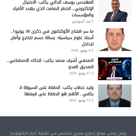
المهندس يوسف الدالي يكتب: الاحتيال
الإلكتروني.. الخطر الصامت الذي يهدد الأفراد
والمؤسسات
منذ أسبوعين
ما سر افتتاح الأوكتاغون في ذكرى 30 يونيو؟..
أستاذ علوم سياسية: رسالة حسم للخارج وأمان
للداخل
6 يوليو، 2026
الصحفي أشرف محمد يكتب: الذكاء الاصطناعي..
الصديق العدو
17 يونيو، 2026
وليد خطاب يكتب: الحفاظ على السيولة لا
يكفي.. الأهم هو الحفاظ على قيمتها
12 يونيو، 2026
وطن رقمي موقع إخباري مصري متخصص في تغطية أخبار التكنولوجيا