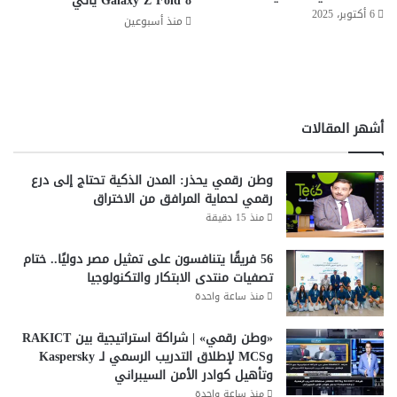
Galaxy Z Fold 8 يأتي
6 أكتوبر، 2025
ر
ص
منذ أسبوعين
ي
ط
ب
ن
ا
ا
ل
ع
ط
ي
أشهر المقالات
ل
ا
ب
وطن رقمي يحذر: المدن الذكية تحتاج إلى درع
رقمي لحماية المرافق من الاختراق
منذ 15 دقيقة
56 فريقًا يتنافسون على تمثيل مصر دوليًا.. ختام
تصفيات منتدى الابتكار والتكنولوجيا
منذ ساعة واحدة
«وطن رقمي» | شراكة استراتيجية بين RAKICT
وMCS لإطلاق التدريب الرسمي لـ Kaspersky
وتأهيل كوادر الأمن السيبراني
منذ ساعة واحدة