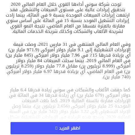
توجت شركة سوني أداءها القوي خلال العام المالي 2020
بتحقيق إيرادات عالية على مستوى المبيعات والتشغيل. فقد
ارتفعت إيرادات المبيعات الموحدة بنسبة 9 في المائة، بينما زادت
إيرادات التشغيل الموحد بنسبة 15 في المائة على أساس سنوي
مقارنة بالفترة نفسها من العام الماضي، نتيجة النمو القوي
لشريحة الألعاب والشبكات وكذلك شريحة الخدمات المالية.
وفي العام المالي المنتهي في 31 مارس 2021، وصلت قيمة
الإيرادات التشغيلية إلى 9.1 مليار دولار أميركي (971.9 مليار ين)
أي بزيادة قدرها 15٪ في 7.96 مليار دولار أميركي (845 مليار ين)
في العام المالي 2019. بينما سجلت المبيعات 84 مليار دولار
أميركي (8.999 تريليون ين) مقابل 77.8 مليار دولار (8.259 تريليون
ين) في العام الماضي، أي بزيادة قدرها 6.97 مليار دولار أميركي
(740 مليار ين).
كما حققت الألعاب والشبكات في سوني زيادة قدرها 6.4 مليار
دولار أميركي (679 مليار ين) أي زيادة قدرها 34 في المائة في
الإيرادات مقارنة بالسنة المالية 2019. كما بلغت المبيعات
الموحدة 25 مليار دولار أميركي (2.656 تريليون ين)، بينما وصل
الإيراد التشغيلي إلى 3.22 مليار دولار (342 مليار ين) في السنة
المالية 2020. وترجع هذه الزيادة في الإيرادات التشغيلية بشكل
أساسي إلى ارتفاع حجم مبيعات برامج الألعاب وخدمات الشبكات،
والتي غطت زيادة نفقات المبيعات والنفقات العامة والإدارية
اظهر المزيد
لإطلاق منصة الألعاب الجديدة
PlayStation®5
.