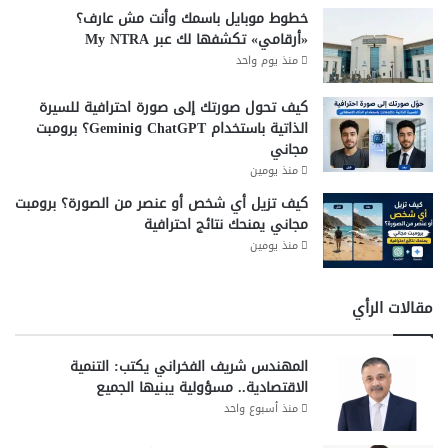
خطوط موبايل باسمك وأنت مش عارف؟
«أرقامي» تكشفها لك عبر My NTRA
منذ يوم واحد
كيف تحول صورتك إلى صورة احترافية للسيرة
الذاتية باستخدام ChatGPT وGemini؟ برومبت
مجاني
منذ يومين
كيف تزيل أي شخص أو عنصر من الصورة؟ برومبت
مجاني يمنحك نتائج احترافية
منذ يومين
مقالات الرأي
المهندس شريف الفخراني يكتب: التنمية
الاقتصادية.. مسؤولية يبنيها الجميع
منذ أسبوع واحد