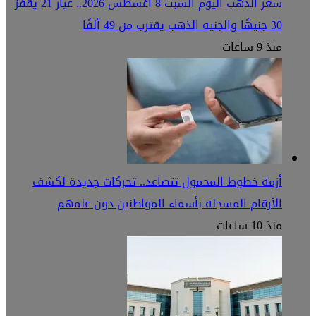
سعر الذهب اليوم السبت 8 أغسطس 2026.. عيار 21 يقفز
30 جنيهًا والجنيه الذهب يقترب من 49 ألفًا
منذ 9 ساعات
أزمة خطوط المحمول تتصاعد.. تحركات جديدة لكشف
الأرقام المسجلة بأسماء المواطنين دون علمهم
منذ 10 ساعات