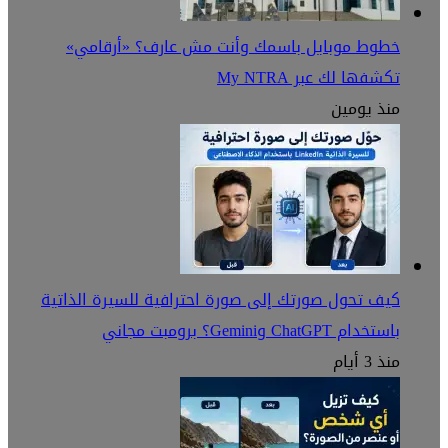
خطوط موبايل باسمك وأنت مش عارف؟ «أرقامي»
تكشفها لك عبر My NTRA
منذ يومين
كيف تحول صورتك إلى صورة احترافية للسيرة الذاتية
باستخدام ChatGPT وGemini؟ برومبت مجاني
منذ 3 أيام