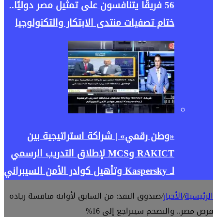
56 فريقًا يتنافسون على تمثيل مصر دوليًا..
ختام تصفيات منتدى الابتكار والتكنولوجيا
«وطن رقمي» | شراكة استراتيجية بين
RAKICT وMCS لإطلاق التدريب الرسمي
لـ Kaspersky وتأهيل كوادر الأمن السيبراني
الرئيسية
/
الأخبار
/
صندوق النقد: من السابق لأوانه مناقشة زيادة
قرض مصر.. والتضخم سيتراجع إلى 16%