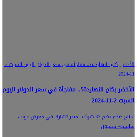
تؤكد أنه
إجراء مؤقت
بسبب
الأوضاع
الإقليمية
الأخضر بكامِ النهاردة؟.. مفاجأة في سعر الدولار اليوم السبت 2-
11-2024
الأخضر بكامِ النهاردة؟.. مفاجأة في سعر الدولار اليوم
السبت 2-11-2024
بجناح ضخم يضم 37 شركة.. مصر تشارك في معرض «ويب
ساميت» بلشبون