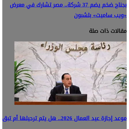
بجناح ضخم يضم 37 شركة.. مصر تشارك في معرض
«ويب ساميت» بلشبون
مقالات ذات صلة
موعد إجازة عيد العمال 2026.. هل يتم ترحيلها أم تبق