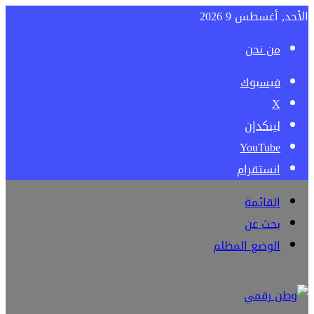
الأحد, أغسطس 9 2026
من نحن
فيسبوك
‫X
لينكدإن
‫YouTube
انستقرام
القائمة
بحث عن
الوضع المظلم