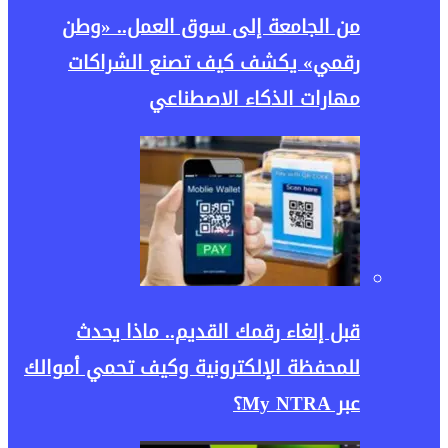
من الجامعة إلى سوق العمل.. «وطن
رقمي» يكشف كيف تصنع الشراكات
مهارات الذكاء الاصطناعي
قبل إلغاء رقمك القديم.. ماذا يحدث
للمحفظة الإلكترونية وكيف تحمي أموالك
عبر My NTRA؟