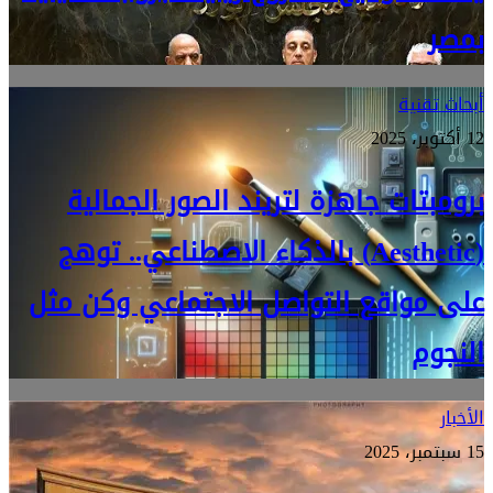
بمصر
أبحاث تقنية
12 أكتوبر، 2025
برومبتات جاهزة لتريند الصور الجمالية
(Aesthetic) بالذكاء الاصطناعي.. توهج
على مواقع التواصل الاجتماعي وكن مثل
النجوم
الأخبار
15 سبتمبر، 2025