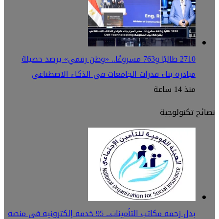
2710 طالبًا و763 مشروعًا.. «وطن رقمي» يرصد حصيلة
مبادرة بناء قدرات الجامعات في الذكاء الاصطناعي
منذ 14 ساعة
نصائح تكنولوجية
بدل زحمة مكاتب التأمينات.. 95 خدمة إلكترونية في منصة