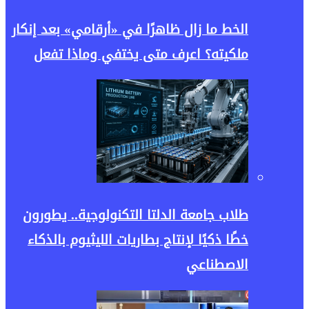
الخط ما زال ظاهرًا في «أرقامي» بعد إنكار
ملكيته؟ اعرف متى يختفي وماذا تفعل
طلاب جامعة الدلتا التكنولوجية.. يطورون
خطًا ذكيًا لإنتاج بطاريات الليثيوم بالذكاء
الاصطناعي