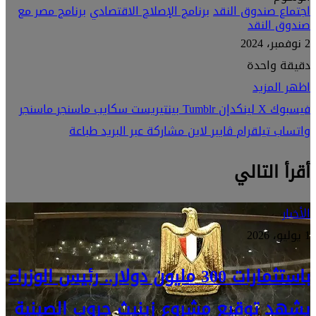
اجتماع صندوق النقد
برنامج الإصلاح الاقتصادي
برنامج مصر مع
صندوق النقد
2 نوفمبر، 2024
دقيقة واحدة
اظهر المزيد
فيسبوك
‫X
لينكدإن
بينتيريست
سكايب
ماسنجر
ماسنجر
واتساب
تيلقرام
ڤايبر
لاين
مشاركة عبر البريد
طباعة
أقرأ التالي
الأخبار
1 يوليو، 2026
باستثمارات 300 مليون دولار.. رئيس الوزراء
يشهد توقيع مشروع زينيث جروب الصينية