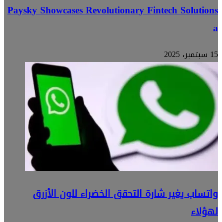
Paysky Showcases Revolutionary Fintech Solutions
a
15 سبتمبر، 2025
واتساب يغير شارة التحقق الخضراء للون الأزرق
لهؤلاء