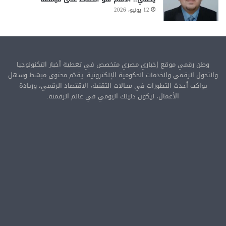
12 يونيو، 2026
وطن رقمي موقع إخباري مصري متخصص في تغطية أخبار التكنولوجيا
والتحول الرقمي والخدمات الحكومية الإلكترونية. يقدّم محتوى مبسّط وسهل
يواكب أحدث التطورات في مجالات التقنية، الاقتصاد الرقمي، وريادة
الأعمال، ليكون دليلك اليومي في عالم الرقمنة.