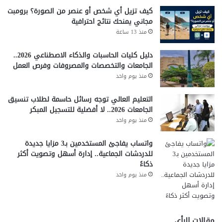
صناعة التعهيد
مراكز البيانات
كيف تزيل أي شخص أو عنصر من الصورة؟ برومبت
مجاني يمنحك نتائج احترافية
مصر تصنع الإلكترونيات
مصطفى مدبولي
منذ 13 ساعة
وزارة الاتصالات وتكنولوجيا المعلومات
دليل كليات الحاسبات والذكاء الاصطناعي 2026..
الجامعات والتخصصات والمصروفات وفرص العمل
منذ يوم واحد
التعليم العالي توجه رسائل حاسمة لطلاب تنسيق
الجامعات 2026.. لا أفضلية للتسجيل المبكر
منذ يوم واحد
واتساب يفاجئ المستخدمين بـ3 مزايا جديدة
للدردشات الجماعية.. إدارة أسهل وتصويت أكثر
ذكاءً
منذ يوم واحد
مقالات الرأي