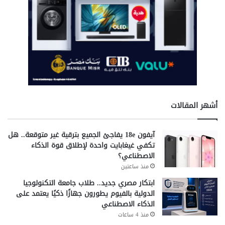
تكثف الوزارة جهودها لإعداد استراتيجية وطنية لجذب استثمارات
مراكز البيانات. كما تعمل على إعداد خريطة استثمارية متكاملة
لهذا القطاع.
وتهدف الخطة إلى جذب الشركات العالمية المتخصصة في
الحوسبة السحابية. كذلك تستهدف دعم خدمات الذكاء
الاصطناعي.
أشهر المقالات
وأشار الوزير إلى أن الموقع الجغرافي المتميز لمصر يمنحها فرصة
كبيرة للتحول إلى مركز إقليمي للبيانات. كما تستفيد الدولة من
شبكة الكابلات البحرية الدولية.
آيفون 18e يفاجئ الجميع بترقية غير متوقعة.. هل
تكفي غيغابايت واحدة لإطلاق قوة الذكاء
الاصطناعي؟
مستقبل رقمي واعد
منذ ساعتين
ابتكار مصري جديد.. طلاب جامعة التكنولوجيا
الدولية بالفيوم يطورون جهازًا ذكيًا يعتمد على
الذكاء الاصطناعي
اختتم الوزير تصريحاته بالتأكيد على استمرار جهود التحول
منذ 4 ساعات
الرقمي. وأوضح أن الوزارة تركز على الابتكار وتطوير الخدمات