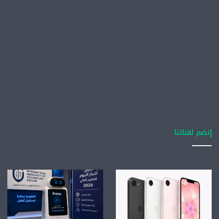
إنضم لقناتنا