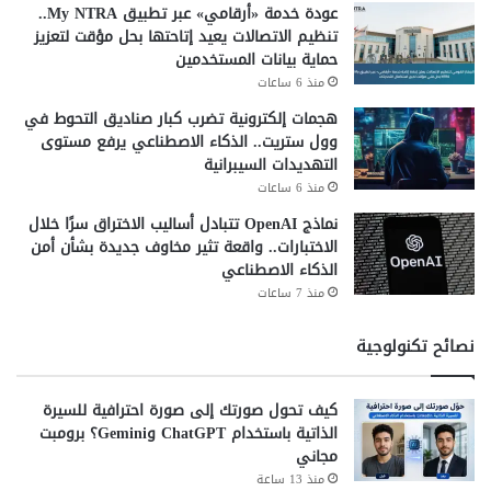
الرقمية.
عودة خدمة «أرقامي» عبر تطبيق My NTRA..
تنظيم الاتصالات يعيد إتاحتها بحل مؤقت لتعزيز
وأكد أن التوسع في التعهيد والإلكترونيات والبنية التحتية
حماية بيانات المستخدمين
الرقمية سيدعم الاقتصاد الوطني. كما سيعزز تنافسية مصر في
منذ 6 ساعات
الأسواق العالمية.
هجمات إلكترونية تضرب كبار صناديق التحوط في
وول ستريت.. الذكاء الاصطناعي يرفع مستوى
شارك هذا الموضوع:
التهديدات السيبرانية
فيس بوك
X
منذ 6 ساعات
نماذج OpenAI تتبادل أساليب الاختراق سرًا خلال
الاختبارات.. واقعة تثير مخاوف جديدة بشأن أمن
5g
الاستثمار التكنولوجي في مصر
الذكاء الاصطناعي
منذ 7 ساعات
البنية التحتية الرقمية
التحول الرقمي
نصائح تكنولوجية
الحوسبة السحابية
الذكاء الاصطناعي
المناطق التكنولوجية
تصنيع الهواتف المحمولة
كيف تحول صورتك إلى صورة احترافية للسيرة
الذاتية باستخدام ChatGPT وGemini؟ برومبت
شبكات الجيل الخامس
صادرات التعهيد
مجاني
منذ 13 ساعة