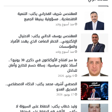
المهندس شريف الفخراني يكتب: التنمية
الاقتصادية.. مسؤولية يبنيها الجميع
منذ أسبوع واحد
المهندس يوسف الدالي يكتب: الاحتيال
الإلكتروني.. الخطر الصامت الذي يهدد الأفراد
والمؤسسات
منذ أسبوع واحد
ما سر افتتاح الأوكتاغون في ذكرى 30 يونيو؟..
أستاذ علوم سياسية: رسالة حسم للخارج وأمان
للداخل
6 يوليو، 2026
الصحفي أشرف محمد يكتب: الذكاء الاصطناعي..
الصديق العدو
17 يونيو، 2026
وليد خطاب يكتب: الحفاظ على السيولة لا
يكفي.. الأهم هو الحفاظ على قيمتها