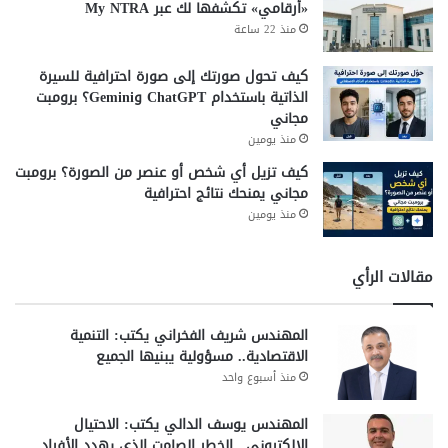
«أرقامي» تكشفها لك عبر My NTRA
منذ 22 ساعة
كيف تحول صورتك إلى صورة احترافية للسيرة
الذاتية باستخدام ChatGPT وGemini؟ برومبت
مجاني
منذ يومين
كيف تزيل أي شخص أو عنصر من الصورة؟ برومبت
مجاني يمنحك نتائج احترافية
منذ يومين
مقالات الرأي
المهندس شريف الفخراني يكتب: التنمية
الاقتصادية.. مسؤولية يبنيها الجميع
منذ أسبوع واحد
المهندس يوسف الدالي يكتب: الاحتيال
الإلكتروني.. الخطر الصامت الذي يهدد الأفراد