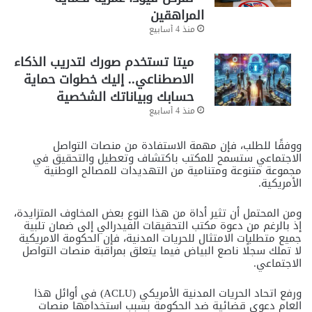
المراهقين
منذ 4 أسابيع
ميتا تستخدم صورك لتدريب الذكاء
الاصطناعي.. إليك خطوات حماية
حسابك وبياناتك الشخصية
منذ 4 أسابيع
ووفقًا للطلب، فإن مهمة الاستفادة من منصات التواصل
الاجتماعي ستسمح للمكتب باكتشاف وتعطيل والتحقيق في
مجموعة متنوعة ومتنامية من التهديدات للمصالح الوطنية
الأمريكية.
ومن المحتمل أن تثير أداة من هذا النوع بعض المخاوف المتزايدة،
إذ بالرغم من دعوة مكتب التحقيقات الفيدرالي إلى ضمان تلبية
جميع متطلبات الامتثال للحريات المدنية، فإن الحكومة الامريكية
لا تملك سجلًا ناصع البياض فيما يتعلق بمراقبة منصات التواصل
الاجتماعي.
ورفع اتحاد الحريات المدنية الأمريكي (ACLU) في أوائل هذا
العام دعوى قضائية ضد الحكومة بسبب استخدامها منصات