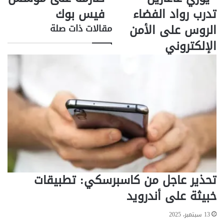
ن
ب
تدرب رواد الفضاء
فيس بوك
ب
ب
الروس على الأمن
مقالات ذات صلة
ي
ف
ن
ر
الإلكتروني
"
ض
ك
ع
ا
ق
س
و
ب
ب
ر
ا
س
ت
ك
م
ي
ا
"
ل
و
ي
"
ة
ي
ص
تحذير عاجل من كاسبرسكي: تطبيقات
و
ا
خبيثة على أندرويد
ر
ر
ي
م
13 سبتمبر، 2025
غ
ة