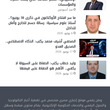
والمؤسسات
منذ أسبوعين
ما سر افتتاح الأوكتاغون في ذكرى 30 يونيو؟..
أستاذ علوم سياسية: رسالة حسم للخارج وأمان
للداخل
6 يوليو، 2026
الصحفي أشرف محمد يكتب: الذكاء الاصطناعي..
الصديق العدو
17 يونيو، 2026
وليد خطاب يكتب: الحفاظ على السيولة لا
يكفي.. الأهم هو الحفاظ على قيمتها
12 يونيو، 2026
وطن رقمي موقع إخباري مصري متخصص في تغطية أخبار التكنولوجيا
والتحول الرقمي والخدمات الحكومية الإلكترونية. يقدّم محتوى مبسّط وسهل