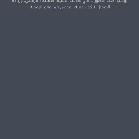
يواكب أحدث التطورات في مجالات التقنية، الاقتصاد الرقمي، وريادة
الأعمال، ليكون دليلك اليومي في عالم الرقمنة.