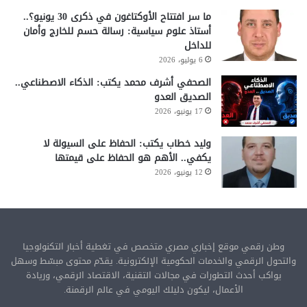
ما سر افتتاح الأوكتاغون في ذكرى 30 يونيو؟..
أستاذ علوم سياسية: رسالة حسم للخارج وأمان
للداخل
6 يوليو، 2026
الصحفي أشرف محمد يكتب: الذكاء الاصطناعي..
الصديق العدو
17 يونيو، 2026
وليد خطاب يكتب: الحفاظ على السيولة لا
يكفي.. الأهم هو الحفاظ على قيمتها
12 يونيو، 2026
وطن رقمي موقع إخباري مصري متخصص في تغطية أخبار التكنولوجيا
والتحول الرقمي والخدمات الحكومية الإلكترونية. يقدّم محتوى مبسّط وسهل
يواكب أحدث التطورات في مجالات التقنية، الاقتصاد الرقمي، وريادة
الأعمال، ليكون دليلك اليومي في عالم الرقمنة.