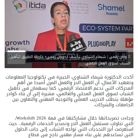
وطن رقمي | شيماء الشناوي تكشف لـ«وطن رقمي» خارطة الطريق لتأهيل
الشباب لسوق العمل الرقمي
أكدت الدكتورة شيماء الشناوي، الخبيرة في تكنولوجيا المعلومات
وتعهيد الأعمال، أن العمل الحر والعمل المرن أصبحا من أهم
المحركات التي تدعم الاقتصاد الرقمي، كما يسهمان في تأهيل
الشباب لسوق العمل المحلي والعالمي، مشيرة إلى أن بناء كوادر
مؤهلة يتطلب التدريب العملي والتوجيه المهني والتعاون بين
الجامعات والشركات.
وجاءت تصريحاتها خلال مشاركتها في قمة Workshift 2026،
التي تناولت مستقبل العمل الحر وتصدير الخدمات الرقمية.. حيث
استعرضت أبرز التحديات التي تواجه الشباب، إلى جانب الحلول
التي تساعدهم على بناء مسار مهني ناجح في قطاع