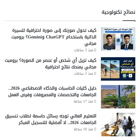
ض
ذ
ع
ا
نصائح تكنولوجية
م
ك
ص
ر
ر
كيف تحول صورتك إلى صورة احترافية للسيرة
ب
الذاتية باستخدام ChatGPT وGemini؟ برومبت
ا
مجاني
ل
منذ 3 ساعات
م
ر
كيف تزيل أي شخص أو عنصر من الصورة؟ برومبت
ت
مجاني يمنحك نتائج احترافية
ب
منذ 3 ساعات
ة
ا
دليل كليات الحاسبات والذكاء الاصطناعي 2026..
ل
الجامعات والتخصصات والمصروفات وفرص العمل
ت
منذ 17 ساعة
ا
س
التعليم العالي توجه رسائل حاسمة لطلاب تنسيق
ع
الجامعات 2026.. لا أفضلية للتسجيل المبكر
ة
منذ 18 ساعة
ع
ا