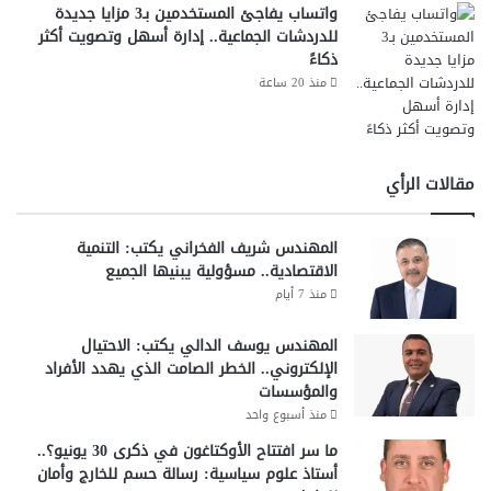
واتساب يفاجئ المستخدمين بـ3 مزايا جديدة
ل
للدردشات الجماعية.. إدارة أسهل وتصويت أكثر
م
ذكاءً
ي
منذ 20 ساعة
اً
ف
ي
ا
ل
مقالات الرأي
ع
م
المهندس شريف الفخراني يكتب: التنمية
ل
الاقتصادية.. مسؤولية يبنيها الجميع
ا
ل
منذ 7 أيام
ح
ر
المهندس يوسف الدالي يكتب: الاحتيال
الإلكتروني.. الخطر الصامت الذي يهدد الأفراد
والمؤسسات
منذ أسبوع واحد
ما سر افتتاح الأوكتاغون في ذكرى 30 يونيو؟..
أستاذ علوم سياسية: رسالة حسم للخارج وأمان