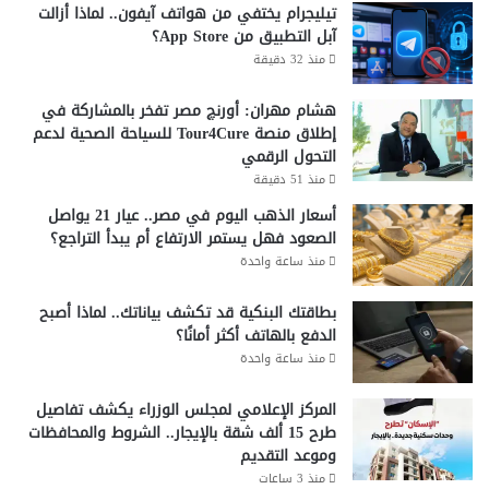
ق
تيليجرام يختفي من هواتف آيفون.. لماذا أزالت
ا
م
آبل التطبيق من App Store؟
ل
ي
ز
منذ 32 دقيقة
ة
ي
و
ا
هشام مهران: أورنچ مصر تفخر بالمشاركة في
ا
د
إطلاق منصة Tour4Cure للسياحة الصحية لدعم
ل
ة
التحول الرقمي
ذ
و
منذ 51 دقيقة
ك
آ
أسعار الذهب اليوم في مصر.. عيار 21 يواصل
ا
ل
الصعود فهل يستمر الارتفاع أم يبدأ التراجع؟
ء
ي
ا
منذ ساعة واحدة
ة
ل
ا
ا
بطاقتك البنكية قد تكشف بياناتك.. لماذا أصبح
ح
ص
الدفع بالهاتف أكثر أمانًا؟
ت
ط
س
منذ ساعة واحدة
ن
ا
ا
ب
المركز الإعلامي لمجلس الوزراء يكشف تفاصيل
ع
ا
طرح 15 ألف شقة بالإيجار.. الشروط والمحافظات
ي
ل
وموعد التقديم
ي
ت
منذ 3 ساعات