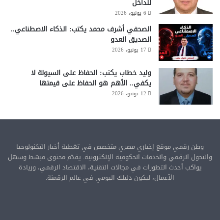
للداخل
6 يوليو، 2026
الصحفي أشرف محمد يكتب: الذكاء الاصطناعي..
الصديق العدو
17 يونيو، 2026
وليد خطاب يكتب: الحفاظ على السيولة لا
يكفي.. الأهم هو الحفاظ على قيمتها
12 يونيو، 2026
وطن رقمي موقع إخباري مصري متخصص في تغطية أخبار التكنولوجيا
والتحول الرقمي والخدمات الحكومية الإلكترونية. يقدّم محتوى مبسّط وسهل
يواكب أحدث التطورات في مجالات التقنية، الاقتصاد الرقمي، وريادة
الأعمال، ليكون دليلك اليومي في عالم الرقمنة.