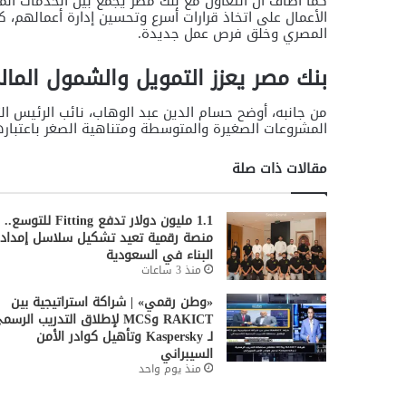
كما أضاف أن التعاون مع بنك مصر يجمع بين الخدمات الم
الأعمال على اتخاذ قرارات أسرع وتحسين إدارة أعمالهم، 
المصري وخلق فرص عمل جديدة.
بنك مصر يعزز التمويل والشمول المال
من جانبه، أوضح حسام الدين عبد الوهاب، نائب الرئيس ال
المشروعات الصغيرة والمتوسطة ومتناهية الصغر باعتباره
مقالات ذات صلة
1.1 مليون دولار تدفع Fitting للتوسع..
منصة رقمية تعيد تشكيل سلاسل إمداد
البناء في السعودية
منذ 3 ساعات
«وطن رقمي» | شراكة استراتيجية بين
RAKICT وMCS لإطلاق التدريب الرس
لـ Kaspersky وتأهيل كوادر الأمن
السيبراني
منذ يوم واحد