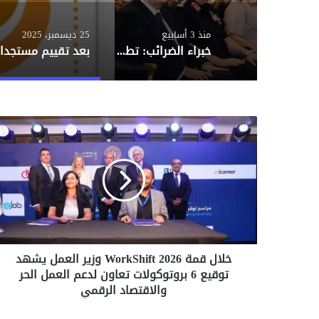
منذ 3 أسابيع
25 ديسمبر، 2025
خبراء الضرائب: تطوير قطاع اللوجيستيات يزيد صادرات مصر بنسبة 20%
خ
ل
ا
ل
ق
م
ة
W
o
خلال قمة WorkShift 2026 وزير العمل يشهد
r
توقيع 6 بروتوكولات تعاون لدعم العمل الحر
k
S
والاقتصاد الرقمي
h
i