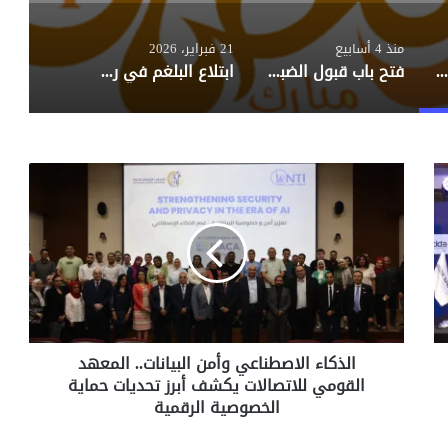
منذ 4 أسابيع
21 فبراير، 2026
بعد تقييم مستجدات التضخم.. البنك المركزي المصري يُخفض أسعار الفائدة بواقع 100 نقطة أساس
فتح باب قبول الضباط المحاربين 2026.. التخصصات المطلوبة والشروط الكاملة وموعد التقديم
ابتلاع البلغم في رمضان، لبس البنطلون، ووضع المكياج: حكم الشرع بالكامل
ا
ل
ذ
ك
ا
ء
ا
ل
ا
الذكاء الاصطناعي وأمن البيانات.. المعهد
ص
القومي للاتصالات يكشف أبرز تحديات حماية
ط
ن
الخصوصية الرقمية
ا
ع