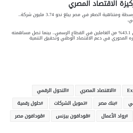
يزة الاقتصاد المصري
كما تشير البيانات إلى أن عدد المشروعات الصغيرة والمتوسطة ومتناهية الصغر في مصر يبلغ نحو 3.74 مليون شركة..
ويعمل في هذا القطاع نحو 5.8 مليون موظف، بما يعادل 43.1% من العاملين في القطاع الرسمي.. بينما تصل مساهمته
ى 43%، وهو ما يعكس دوره المحوري في دعم الاقتصاد الوطني وتحقيق التنمية
Ex
الاقتصاد المصري
التحول الرقمي
ي
بنك مصر
تمويل الشركات
حلول رقمية
رواد الأعمال
ڤودافون بيزنس
ڤودافون مصر