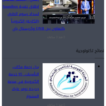
إطلاق تقنية Soundbox
لسداد رسوم الطرق
(الكارتة) إلكترونياً
بالتعاون بين QNB وكريستال باي
منذ 3 ساعات
نصائح تكنولوجية
بدل زحمة مكاتب
التأمينات.. 95 خدمة
إلكترونية في منصة
جديدة توفر عليك
المشوار
منذ 5 ساعات