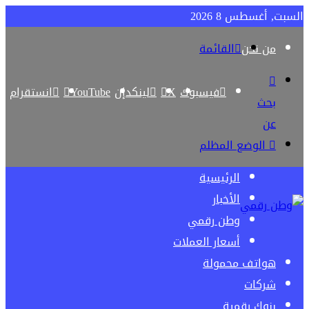
السبت, أغسطس 8 2026
من نحن
القائمة
فيسبوك
‫X
لينكدإن
‫YouTube
انستقرام
بحث
عن
الوضع المظلم
الرئيسية
الأخبار
وطن رقمي
أسعار العملات
هواتف محمولة
شركات
بنوك رقمية