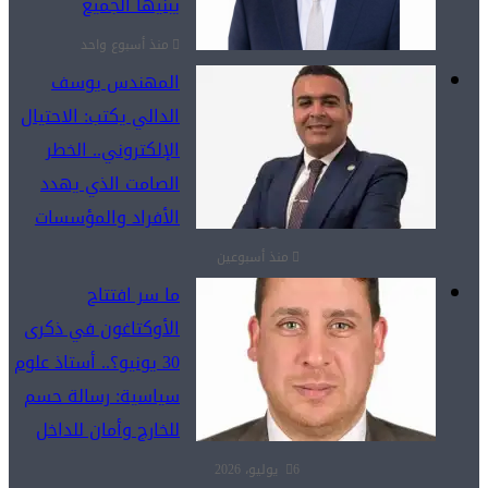
يبنيها الجميع
منذ أسبوع واحد
المهندس يوسف
الدالي يكتب: الاحتيال
الإلكتروني.. الخطر
الصامت الذي يهدد
الأفراد والمؤسسات
منذ أسبوعين
ما سر افتتاح
الأوكتاغون في ذكرى
30 يونيو؟.. أستاذ علوم
سياسية: رسالة حسم
للخارج وأمان للداخل
6 يوليو، 2026