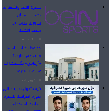
خسرت الليجا ولكنها لم
تصمت.. بي إن
سبورتس ترد ببيان
شديد اللهجة
منذ 23 ساعة
خطوط موبايل باسمك
وأنت مش عارف؟
«أرقامي» تكشفها لك
عبر My NTRA
منذ يوم واحد
كيف تحول صورتك إلى
صورة احترافية للسيرة
الذاتية باستخدام