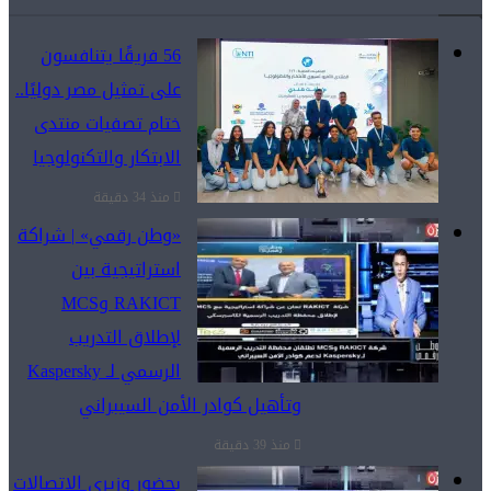
دل
ا
56 فريقًا يتنافسون
ف
على تمثيل مصر دوليًا..
عا
ختام تصفيات منتدى
ال
الابتكار والتكنولوجيا
منذ 34 دقيقة
«وطن رقمي» | شراكة
استراتيجية بين
RAKICT وMCS
لإطلاق التدريب
الرسمي لـ Kaspersky
وتأهيل كوادر الأمن السيبراني
منذ 39 دقيقة
بحضور وزيري الاتصالات