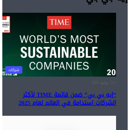
ر
م
إخ
م
م
ف
ت
أخ
شركات
ال
17 يوليو، 2025
وا
“إيه بي بي” ضمن قائمة TIME لأكثر
ا
الشركات استدامة في العالم لعام 2025
وا
ال
ال