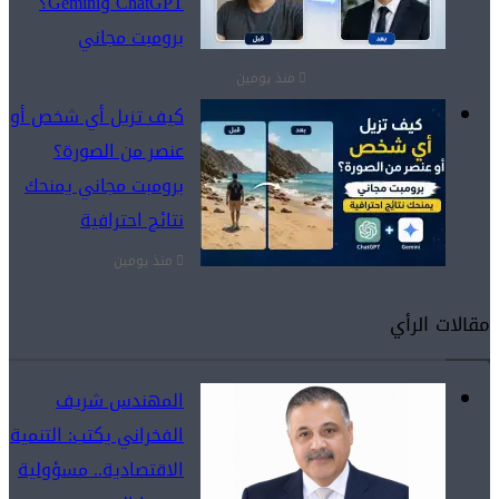
ChatGPT وGemini؟
برومبت مجاني
منذ يومين
كيف تزيل أي شخص أو
عنصر من الصورة؟
برومبت مجاني يمنحك
نتائج احترافية
منذ يومين
مقالات الرأي
المهندس شريف
الفخراني يكتب: التنمية
الاقتصادية.. مسؤولية