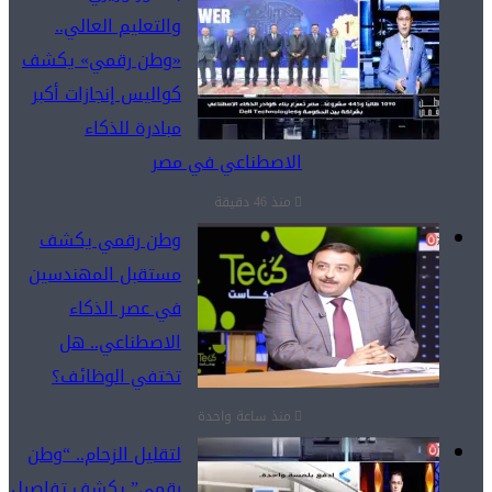
والتعليم العالي..
«وطن رقمي» يكشف
كواليس إنجازات أكبر
مبادرة للذكاء
الاصطناعي في مصر
منذ 46 دقيقة
وطن رقمي يكشف
مستقبل المهندسين
في عصر الذكاء
الاصطناعي.. هل
تختفي الوظائف؟
منذ ساعة واحدة
لتقليل الزحام.. “وطن
رقمي” يكشف تفاصيل