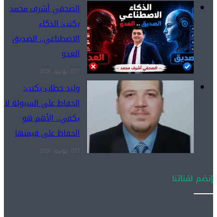
الصحفي أشرف محمد
يكتب: الذكاء
الاصطناعي.. الصديق
العدو
17 يونيو، 2026
وليد خطاب يكتب:
الحفاظ على السيولة لا
يكفي.. الأهم هو
الحفاظ على قيمتها
12 يونيو، 2026
إنضم لقناتنا