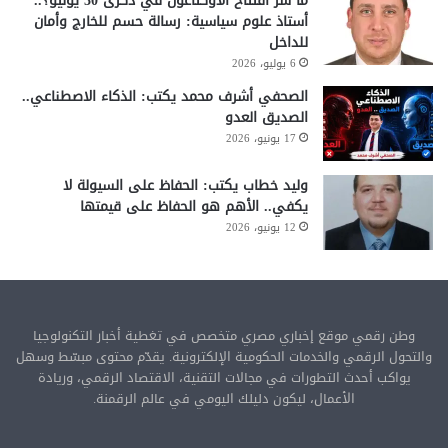
ما سر افتتاح الأوكتاغون في ذكرى 30 يونيو؟..
أستاذ علوم سياسية: رسالة حسم للخارج وأمان
للداخل
6 يوليو، 2026
الصحفي أشرف محمد يكتب: الذكاء الاصطناعي..
الصديق العدو
17 يونيو، 2026
وليد خطاب يكتب: الحفاظ على السيولة لا
يكفي.. الأهم هو الحفاظ على قيمتها
12 يونيو، 2026
وطن رقمي موقع إخباري مصري متخصص في تغطية أخبار التكنولوجيا
والتحول الرقمي والخدمات الحكومية الإلكترونية. يقدّم محتوى مبسّط وسهل
يواكب أحدث التطورات في مجالات التقنية، الاقتصاد الرقمي، وريادة
الأعمال، ليكون دليلك اليومي في عالم الرقمنة.