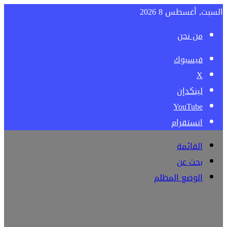
السبت, أغسطس 8 2026
من نحن
فيسبوك
‫X
لينكدإن
‫YouTube
انستقرام
القائمة
بحث عن
الوضع المظلم