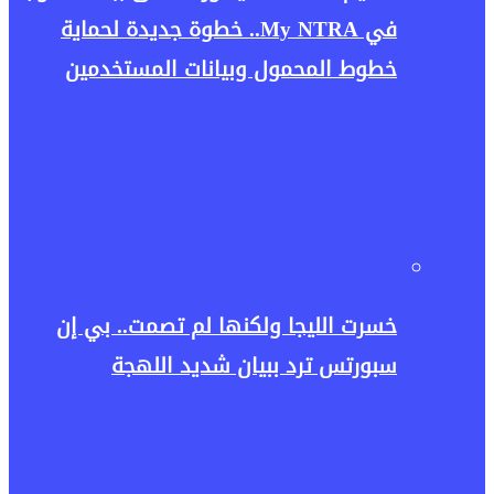
في My NTRA.. خطوة جديدة لحماية
خطوط المحمول وبيانات المستخدمين
خسرت الليجا ولكنها لم تصمت.. بي إن
سبورتس ترد ببيان شديد اللهجة