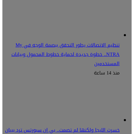
تنظيم الاتصالات يطور التحقق ببصمة الوجه في My
NTRA.. خطوة جديدة لحماية خطوط المحمول وبيانات
المستخدمين
منذ 14 ساعة
خسرت الليجا ولكنها لم تصمت.. بي إن سبورتس ترد ببيان