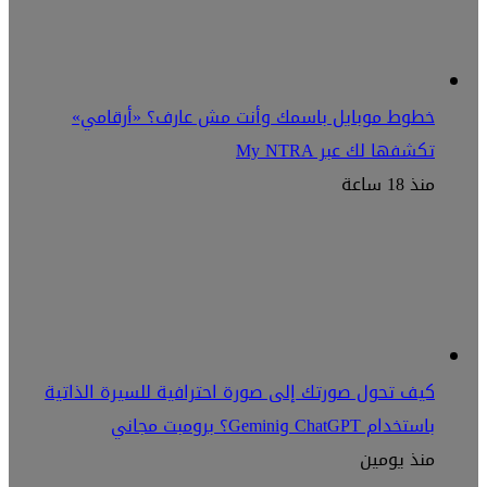
خطوط موبايل باسمك وأنت مش عارف؟ «أرقامي»
تكشفها لك عبر My NTRA
منذ 18 ساعة
كيف تحول صورتك إلى صورة احترافية للسيرة الذاتية
باستخدام ChatGPT وGemini؟ برومبت مجاني
منذ يومين