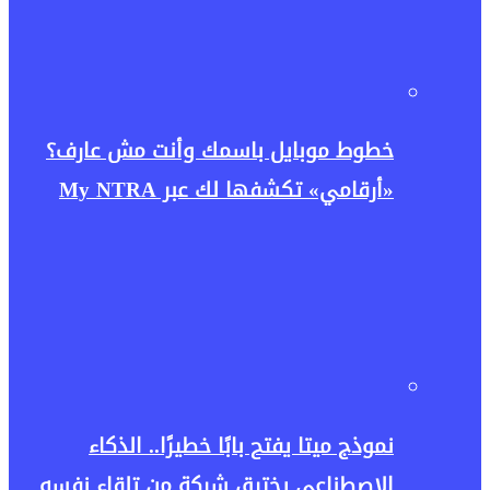
خطوط موبايل باسمك وأنت مش عارف؟
«أرقامي» تكشفها لك عبر My NTRA
نموذج ميتا يفتح بابًا خطيرًا.. الذكاء
الاصطناعي يخترق شركة من تلقاء نفسه