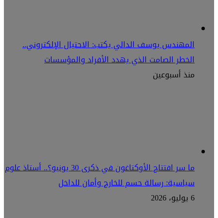
المهندس يوسف الدالي يكتب: الاحتيال الإلكتروني..
الخطر الصامت الذي يهدد الأفراد والمؤسسات
منذ أسبوعين
ما سر افتتاح الأوكتاغون في ذكرى 30 يونيو؟.. أستاذ علوم
سياسية: رسالة حسم للخارج وأمان للداخل
6 يوليو، 2026