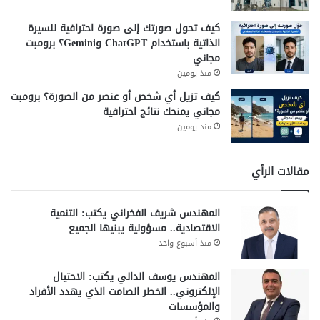
كيف تحول صورتك إلى صورة احترافية للسيرة
الذاتية باستخدام ChatGPT وGemini؟ برومبت
مجاني
منذ يومين
كيف تزيل أي شخص أو عنصر من الصورة؟ برومبت
مجاني يمنحك نتائج احترافية
منذ يومين
مقالات الرأي
المهندس شريف الفخراني يكتب: التنمية
الاقتصادية.. مسؤولية يبنيها الجميع
منذ أسبوع واحد
المهندس يوسف الدالي يكتب: الاحتيال
الإلكتروني.. الخطر الصامت الذي يهدد الأفراد
والمؤسسات