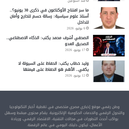
منذ أسبوعين
ما سر افتتاح الأوكتاغون في ذكرى 30 يونيو؟..
أستاذ علوم سياسية: رسالة حسم للخارج وأمان
للداخل
6 يوليو، 2026
الصحفي أشرف محمد يكتب: الذكاء الاصطناعي..
الصديق العدو
17 يونيو، 2026
وليد خطاب يكتب: الحفاظ على السيولة لا
يكفي.. الأهم هو الحفاظ على قيمتها
12 يونيو، 2026
وطن رقمي موقع إخباري مصري متخصص في تغطية أخبار التكنولوجيا
والتحول الرقمي والخدمات الحكومية الإلكترونية. يقدّم محتوى مبسّط وسهل
يواكب أحدث التطورات في مجالات التقنية، الاقتصاد الرقمي، وريادة
الأعمال، ليكون دليلك اليومي في عالم الرقمنة.