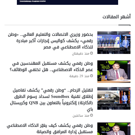
أشهر المقالات
بحضور وزيري الاتصالات والتعليم العالي.. «وطن
رقمي» يكشف كواليس إنجازات أكبر مبادرة
للذكاء الاصطناعي في مصر
منذ دقيقتان
وطن رقمي يكشف مستقبل المهندسين في
عصر الذكاء الاصطناعي.. هل تختفي الوظائف؟
منذ 29 دقيقة
لتقليل الزحام.. “وطن رقمي” يكشف تفاصيل
إطلاق تقنية Soundbox لسداد رسوم الطرق
(الكارتة) إلكترونياً بالتعاون بين QNB وكريستال
باي
منذ ساعتين
وطن رقمي يكشف كيف يغيّر الذكاء الاصطناعي
مستقبل إدارة المرافق والصيانة