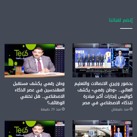
إنضم لقناتنا
بحضور وزيري الاتصالات والتعليم
وطن رقمي يكشف مستقبل
العالي.. «وطن رقمي» يكشف
المهندسين في عصر الذكاء
كواليس إنجازات أكبر مبادرة
الاصطناعي.. هل تختفي
للذكاء الاصطناعي في مصر
الوظائف؟
منذ دقيقتان
منذ 29 دقيقة