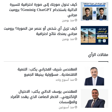
كيف تحول صورتك إلى صورة احترافية للسيرة
الذاتية باستخدام ChatGPT وGemini؟ برومبت
مجاني
منذ يومين
كيف تزيل أي شخص أو عنصر من الصورة؟ برومبت
مجاني يمنحك نتائج احترافية
منذ يومين
مقالات الرأي
المهندس شريف الفخراني يكتب: التنمية
الاقتصادية.. مسؤولية يبنيها الجميع
منذ أسبوع واحد
المهندس يوسف الدالي يكتب: الاحتيال
الإلكتروني.. الخطر الصامت الذي يهدد الأفراد
والمؤسسات
منذ أسبوعين