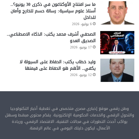
ما سر افتتاح الأوكتاغون في ذكرى 30 يونيو؟..
أستاذ علوم سياسية: رسالة حسم للخارج وأمان
للداخل
6 يوليو، 2026
الصحفي أشرف محمد يكتب: الذكاء الاصطناعي..
الصديق العدو
17 يونيو، 2026
وليد خطاب يكتب: الحفاظ على السيولة لا
يكفي.. الأهم هو الحفاظ على قيمتها
12 يونيو، 2026
وطن رقمي موقع إخباري مصري متخصص في تغطية أخبار التكنولوجيا
والتحول الرقمي والخدمات الحكومية الإلكترونية. يقدّم محتوى مبسّط وسهل
يواكب أحدث التطورات في مجالات التقنية، الاقتصاد الرقمي، وريادة
الأعمال، ليكون دليلك اليومي في عالم الرقمنة.