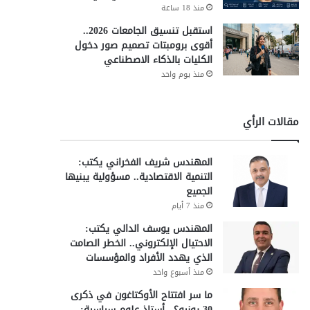
منذ 18 ساعة
استقبل تنسيق الجامعات 2026..
أقوى برومبتات تصميم صور دخول
الكليات بالذكاء الاصطناعي
منذ يوم واحد
مقالات الرأي
المهندس شريف الفخراني يكتب:
التنمية الاقتصادية.. مسؤولية يبنيها
الجميع
منذ 7 أيام
المهندس يوسف الدالي يكتب:
الاحتيال الإلكتروني.. الخطر الصامت
الذي يهدد الأفراد والمؤسسات
منذ أسبوع واحد
ما سر افتتاح الأوكتاغون في ذكرى
30 يونيو؟.. أستاذ علوم سياسية: