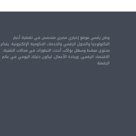
وطن رقمي موقع إخباري مصري متخصص في تغطية أخبار
التكنولوجيا والتحول الرقمي والخدمات الحكومية الإلكترونية. يقدّم
محتوى مبسّط وسهل يواكب أحدث التطورات في مجالات التقنية،
الاقتصاد الرقمي، وريادة الأعمال، ليكون دليلك اليومي في عالم
الرقمنة.