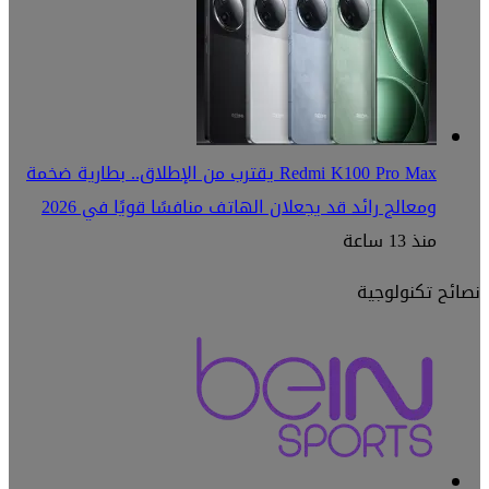
Redmi K100 Pro Max يقترب من الإطلاق.. بطارية ضخمة
ومعالج رائد قد يجعلان الهاتف منافسًا قويًا في 2026
منذ 13 ساعة
نصائح تكنولوجية