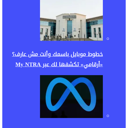
خطوط موبايل باسمك وأنت مش عارف؟
«أرقامي» تكشفها لك عبر My NTRA