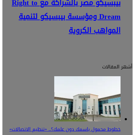
بيبسيكو مصر بالشراكة مع Right to
Dream ومؤسسة بيبسيكو لتنمية
المواهب الكروية
أشهر المقالات
خطوط محمول باسمك دون علمك؟.. «تنظيم الاتصالات»