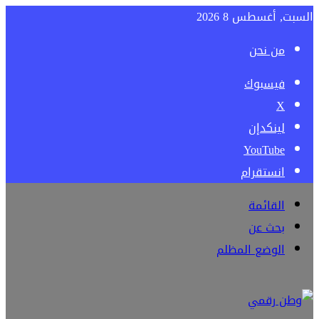
السبت, أغسطس 8 2026
من نحن
فيسبوك
‫X
لينكدإن
‫YouTube
انستقرام
القائمة
بحث عن
الوضع المظلم