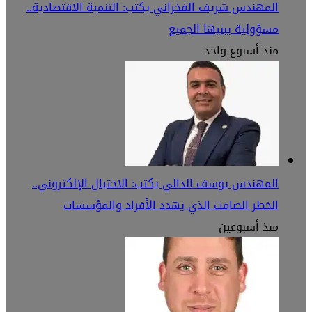
المهندس شريف الفخراني يكتب: التنمية الاقتصادية..
مسؤولية يبنيها الجميع
منذ أسبوع واحد
المهندس يوسف الدالي يكتب: الاحتيال الإلكتروني..
الخطر الصامت الذي يهدد الأفراد والمؤسسات
منذ أسبوعين