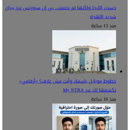
خسرت الليجا ولكنها لم تصمت.. بي إن سبورتس ترد ببيان
شديد اللهجة
منذ 13 ساعة
خطوط موبايل باسمك وأنت مش عارف؟ «أرقامي»
تكشفها لك عبر My NTRA
منذ 16 ساعة