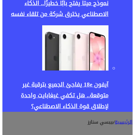
نموذج ميتا يفتح بابًا خطيرًا.. الذكاء
الاصطناعي يخترق شركة من تلقاء نفسه
آيفون 18e يفاجئ الجميع بترقية غير
متوقعة.. هل تكفي غيغابايت واحدة
لإطلاق قوة الذكاء الاصطناعي؟
الرئيسية
/
بيبسي ستارز