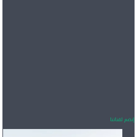
إنضم لقناتنا