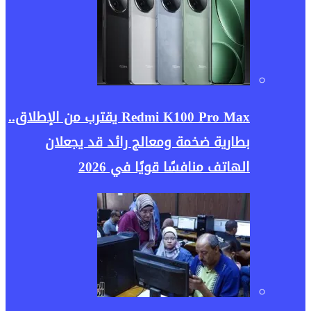
Redmi K100 Pro Max يقترب من الإطلاق..
بطارية ضخمة ومعالج رائد قد يجعلان
الهاتف منافسًا قويًا في 2026