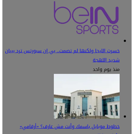
خسرت الليجا ولكنها لم تصمت.. بي إن سبورتس ترد ببيان
شديد اللهجة
منذ يوم واحد
خطوط موبايل باسمك وأنت مش عارف؟ «أرقامي»