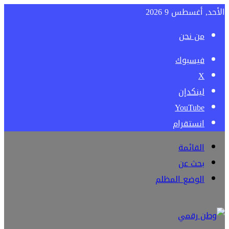
الأحد, أغسطس 9 2026
من نحن
فيسبوك
‫X
لينكدإن
‫YouTube
انستقرام
القائمة
بحث عن
الوضع المظلم