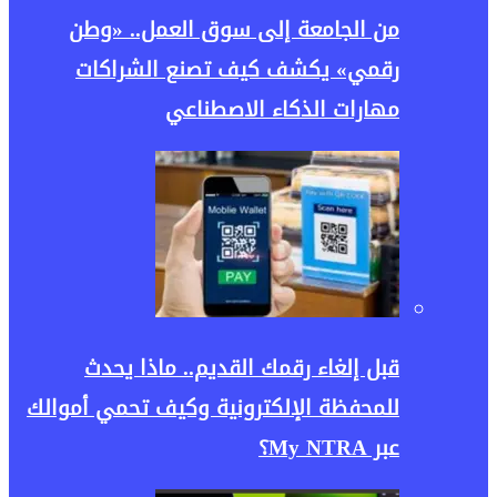
من الجامعة إلى سوق العمل.. «وطن
رقمي» يكشف كيف تصنع الشراكات
مهارات الذكاء الاصطناعي
قبل إلغاء رقمك القديم.. ماذا يحدث
للمحفظة الإلكترونية وكيف تحمي أموالك
عبر My NTRA؟