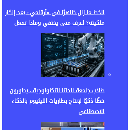
الخط ما زال ظاهرًا في «أرقامي» بعد إنكار
ملكيته؟ اعرف متى يختفي وماذا تفعل
طلاب جامعة الدلتا التكنولوجية.. يطورون
خطًا ذكيًا لإنتاج بطاريات الليثيوم بالذكاء
الاصطناعي