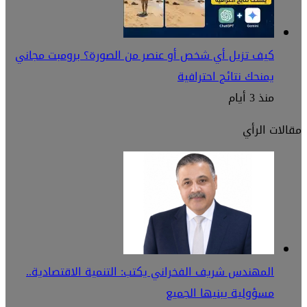
كيف تزيل أي شخص أو عنصر من الصورة؟ برومبت مجاني
يمنحك نتائج احترافية
منذ 3 أيام
مقالات الرأي
المهندس شريف الفخراني يكتب: التنمية الاقتصادية..
مسؤولية يبنيها الجميع