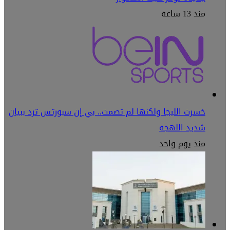
منذ 13 ساعة
خسرت الليجا ولكنها لم تصمت.. بي إن سبورتس ترد ببيان
شديد اللهجة
منذ يوم واحد