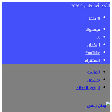
الأحد, أغسطس 9 2026
من نحن
فيسبوك
‫X
لينكدإن
‫YouTube
انستقرام
القائمة
بحث عن
الوضع المظلم