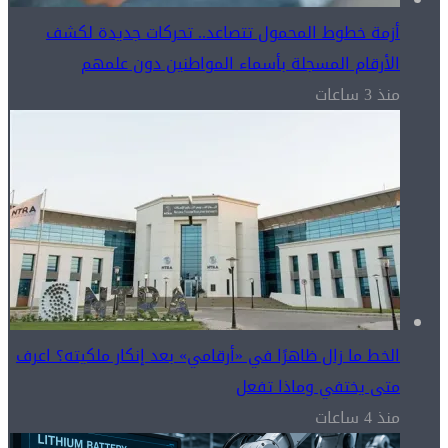
أزمة خطوط المحمول تتصاعد.. تحركات جديدة لكشف
الأرقام المسجلة بأسماء المواطنين دون علمهم
منذ 3 ساعات
الخط ما زال ظاهرًا في «أرقامي» بعد إنكار ملكيته؟ اعرف
متى يختفي وماذا تفعل
منذ 4 ساعات