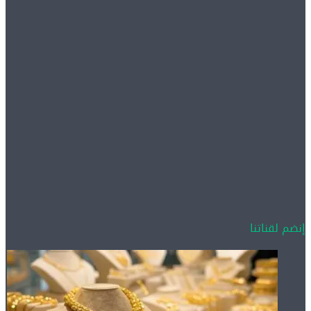
إنضم لقناتنا