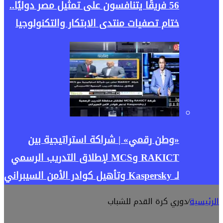
56 فريقًا يتنافسون على تمثيل مصر دوليًا..
ختام تصفيات منتدى الابتكار والتكنولوجيا
«وطن رقمي» | شراكة استراتيجية بين
RAKICT وMCS لإطلاق التدريب الرسمي
لـ Kaspersky وتأهيل كوادر الأمن السيبراني
الرئيسية
/
دوري كرة القدم للشباب