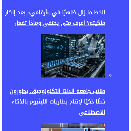
الخط ما زال ظاهرًا في «أرقامي» بعد إنكار
ملكيته؟ اعرف متى يختفي وماذا تفعل
طلاب جامعة الدلتا التكنولوجية.. يطورون
خطًا ذكيًا لإنتاج بطاريات الليثيوم بالذكاء
الاصطناعي