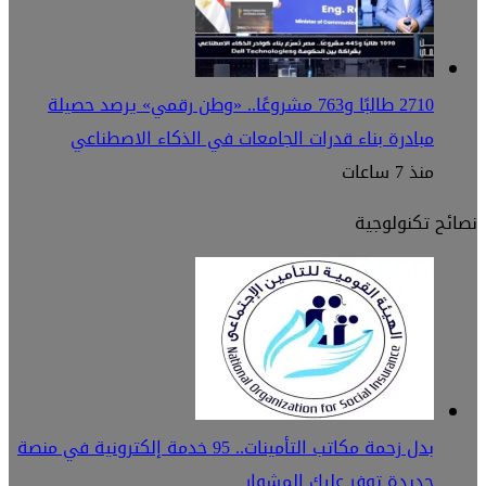
2710 طالبًا و763 مشروعًا.. «وطن رقمي» يرصد حصيلة
مبادرة بناء قدرات الجامعات في الذكاء الاصطناعي
منذ 7 ساعات
نصائح تكنولوجية
بدل زحمة مكاتب التأمينات.. 95 خدمة إلكترونية في منصة
جديدة توفر عليك المشوار