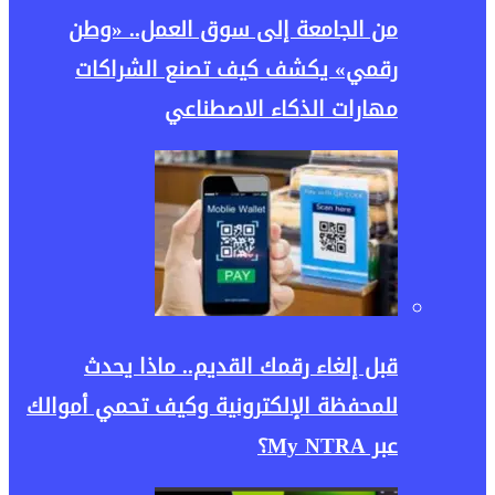
من الجامعة إلى سوق العمل.. «وطن
رقمي» يكشف كيف تصنع الشراكات
مهارات الذكاء الاصطناعي
قبل إلغاء رقمك القديم.. ماذا يحدث
للمحفظة الإلكترونية وكيف تحمي أموالك
عبر My NTRA؟