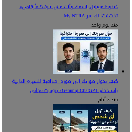
خطوط موبايل باسمك وأنت مش عارف؟ «أرقامي»
تكشفها لك عبر My NTRA
منذ يوم واحد
كيف تحول صورتك إلى صورة احترافية للسيرة الذاتية
باستخدام ChatGPT وGemini؟ برومبت مجاني
منذ 3 أيام