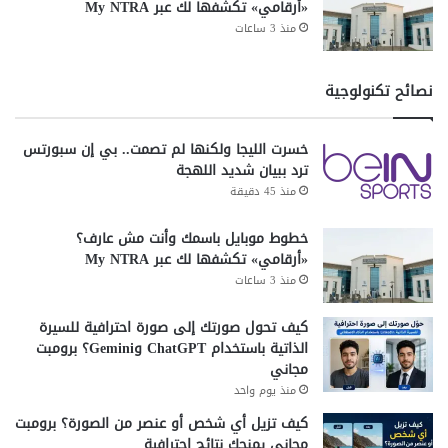
«أرقامي» تكشفها لك عبر My NTRA
منذ 3 ساعات
نصائح تكنولوجية
خسرت الليجا ولكنها لم تصمت.. بي إن سبورتس
ترد ببيان شديد اللهجة
منذ 45 دقيقة
خطوط موبايل باسمك وأنت مش عارف؟
«أرقامي» تكشفها لك عبر My NTRA
منذ 3 ساعات
كيف تحول صورتك إلى صورة احترافية للسيرة
الذاتية باستخدام ChatGPT وGemini؟ برومبت
مجاني
منذ يوم واحد
كيف تزيل أي شخص أو عنصر من الصورة؟ برومبت
مجاني يمنحك نتائج احترافية