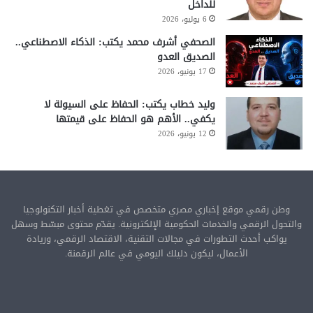
للداخل
6 يوليو، 2026
الصحفي أشرف محمد يكتب: الذكاء الاصطناعي..
الصديق العدو
17 يونيو، 2026
وليد خطاب يكتب: الحفاظ على السيولة لا
يكفي.. الأهم هو الحفاظ على قيمتها
12 يونيو، 2026
وطن رقمي موقع إخباري مصري متخصص في تغطية أخبار التكنولوجيا
والتحول الرقمي والخدمات الحكومية الإلكترونية. يقدّم محتوى مبسّط وسهل
يواكب أحدث التطورات في مجالات التقنية، الاقتصاد الرقمي، وريادة
الأعمال، ليكون دليلك اليومي في عالم الرقمنة.