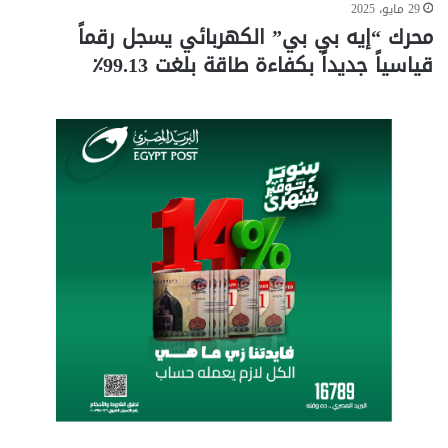
29 مايو، 2025
محرك “إيه بي بي” الكهربائي يسجل رقماً
قياسياً جديداً بكفاءة طاقة بلغت 99.13٪