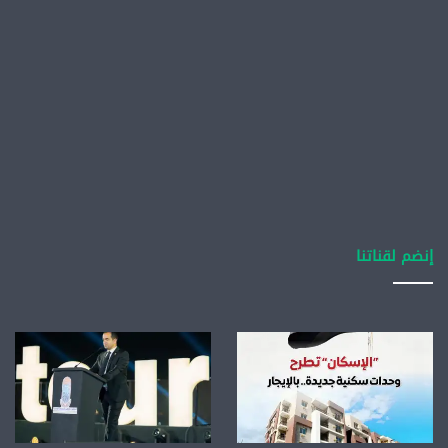
إنضم لقناتنا