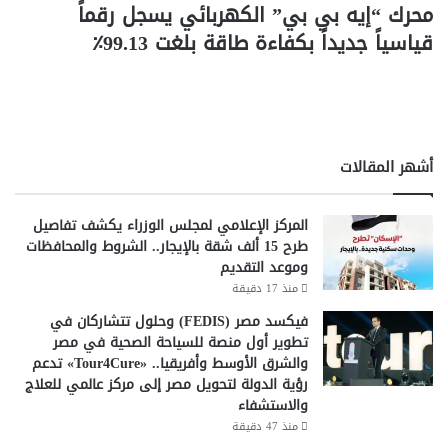
محرك “إيه بي بي” الكهربائي يسجل رقماً
قياسياً جديداً بكفاءة طاقة بلغت 99.13٪
أشهر المقالات
المركز الإعلامي لمجلس الوزراء يكشف تفاصيل
طرح 15 ألف شقة بالإيجار.. الشروط والمحافظات
وموعد التقديم
منذ 17 دقيقة
فيكسد مصر (FEDIS) وحلول تتشاركان في
تطوير أول منصة للسياحة الصحية في مصر
والشرق الأوسط وأفريقيا.. «Tour4Cure» تدعم
رؤية الدولة لتحويل مصر إلى مركز عالمي للعلاج
والاستشفاء
منذ 47 دقيقة