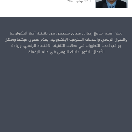
12 يونيو، 2026
وطن رقمي موقع إخباري مصري متخصص في تغطية أخبار التكنولوجيا
والتحول الرقمي والخدمات الحكومية الإلكترونية. يقدّم محتوى مبسّط وسهل
يواكب أحدث التطورات في مجالات التقنية، الاقتصاد الرقمي، وريادة
الأعمال، ليكون دليلك اليومي في عالم الرقمنة.