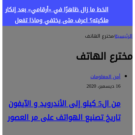
الخط ما زال ظاهرًا في «أرقامي» بعد إنكار
ملكيته؟ اعرف متى يختفي وماذا تفعل
الرئيسية
/
مخترع الهاتف
مخترع الهاتف
أمن المعلومات
16 ديسمبر، 2020
من ال5 كيلو إلى الأندرويد و الآيفون
تاريخ تصنيع الهواتف على مر العصور