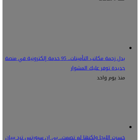
بدل زحمة مكاتب التأمينات.. 95 خدمة إلكترونية في منصة
جديدة توفر عليك المشوار
منذ يوم واحد
خسرت الليجا ولكنها لم تصمت.. بي إن سبورتس ترد ببيان