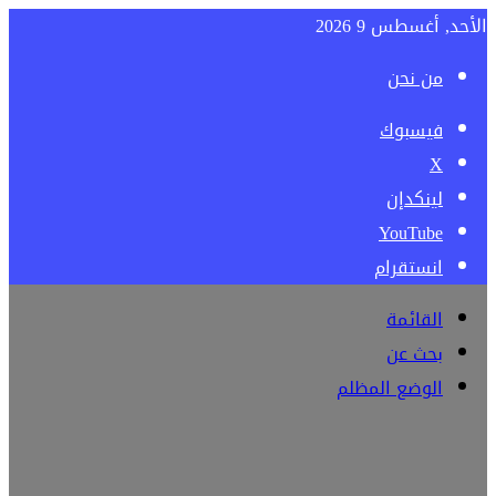
الأحد, أغسطس 9 2026
من نحن
فيسبوك
‫X
لينكدإن
‫YouTube
انستقرام
القائمة
بحث عن
الوضع المظلم