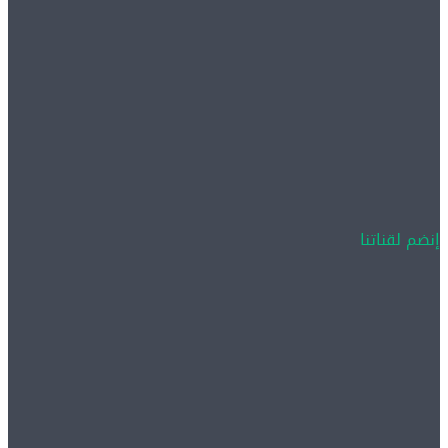
إنضم لقناتنا