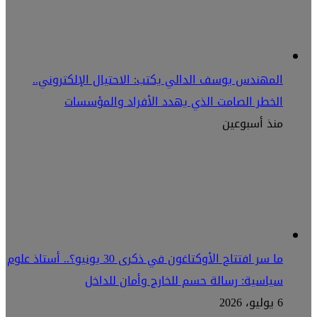
المهندس يوسف الدالي يكتب: الاحتيال الإلكتروني..
الخطر الصامت الذي يهدد الأفراد والمؤسسات
منذ أسبوعين
ما سر افتتاح الأوكتاغون في ذكرى 30 يونيو؟.. أستاذ علوم
سياسية: رسالة حسم للخارج وأمان للداخل
6 يوليو، 2026