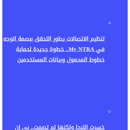
تنظيم الاتصالات يطور التحقق ببصمة الوجه
في My NTRA.. خطوة جديدة لحماية
خطوط المحمول وبيانات المستخدمين
خسرت الليجا ولكنها لم تصمت.. بي إن