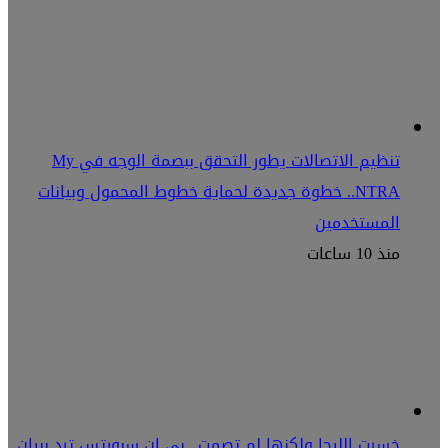
تنظيم الاتصالات يطور التحقق ببصمة الوجه في My
NTRA.. خطوة جديدة لحماية خطوط المحمول وبيانات
المستخدمين
منذ 10 ساعات
خسرت الليجا ولكنها لم تصمت.. بي إن سبورتس ترد ببيان