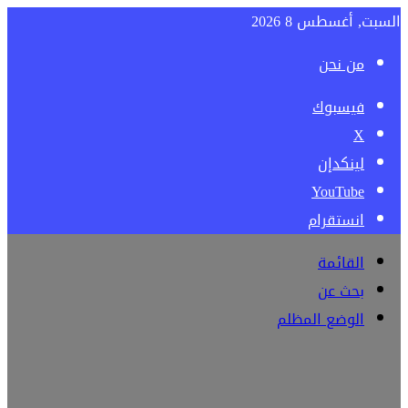
السبت, أغسطس 8 2026
من نحن
فيسبوك
‫X
لينكدإن
‫YouTube
انستقرام
القائمة
بحث عن
الوضع المظلم