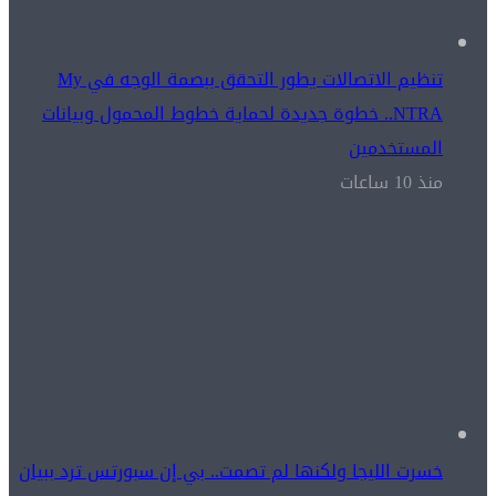
تنظيم الاتصالات يطور التحقق ببصمة الوجه في My
NTRA.. خطوة جديدة لحماية خطوط المحمول وبيانات
المستخدمين
منذ 10 ساعات
خسرت الليجا ولكنها لم تصمت.. بي إن سبورتس ترد ببيان