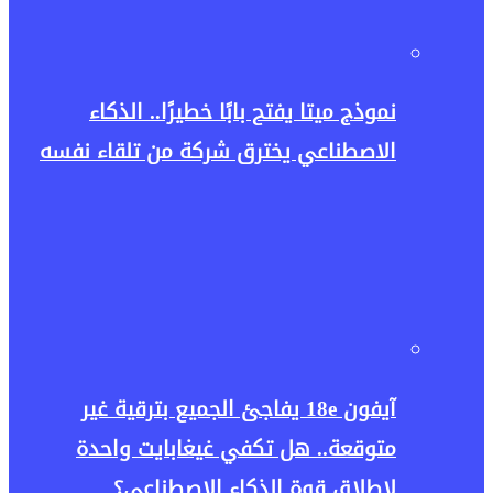
نموذج ميتا يفتح بابًا خطيرًا.. الذكاء
الاصطناعي يخترق شركة من تلقاء نفسه
آيفون 18e يفاجئ الجميع بترقية غير
متوقعة.. هل تكفي غيغابايت واحدة
لإطلاق قوة الذكاء الاصطناعي؟