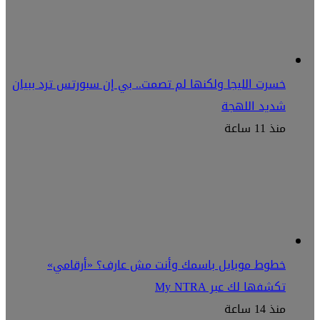
خسرت الليجا ولكنها لم تصمت.. بي إن سبورتس ترد ببيان
شديد اللهجة
منذ 11 ساعة
خطوط موبايل باسمك وأنت مش عارف؟ «أرقامي»
تكشفها لك عبر My NTRA
منذ 14 ساعة