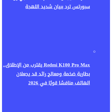
سبورتس ترد ببيان شديد اللهجة
Redmi K100 Pro Max يقترب من الإطلاق..
بطارية ضخمة ومعالج رائد قد يجعلان
الهاتف منافسًا قويًا في 2026