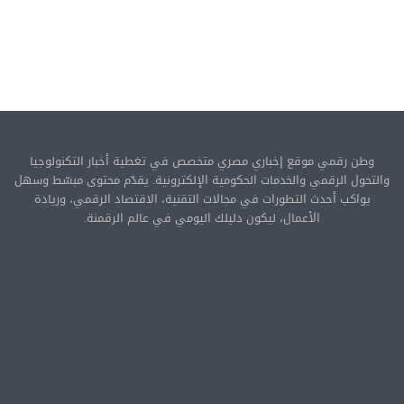
وطن رقمي موقع إخباري مصري متخصص في تغطية أخبار التكنولوجيا
والتحول الرقمي والخدمات الحكومية الإلكترونية. يقدّم محتوى مبسّط وسهل
يواكب أحدث التطورات في مجالات التقنية، الاقتصاد الرقمي، وريادة
الأعمال، ليكون دليلك اليومي في عالم الرقمنة.