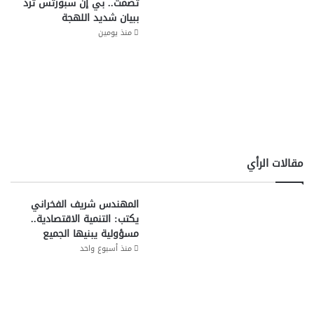
تصمت.. بي إن سبورتس ترد
ببيان شديد اللهجة
منذ يومين
مقالات الرأي
المهندس شريف الفخراني
يكتب: التنمية الاقتصادية..
مسؤولية يبنيها الجميع
منذ أسبوع واحد