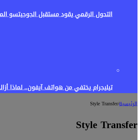
التحول الرقمي يقود مستقبل الجوجيتسو المص
تيليجرام يختفي من هواتف آيفون.. لماذا أزالت آبل ا
الرئيسية
/
Style Transfer
Style Transfer