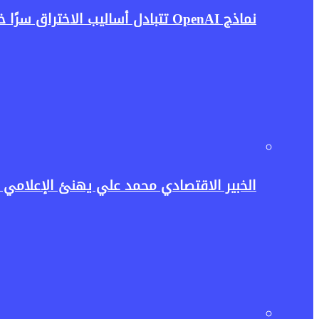
نماذج OpenAI تتبادل أساليب الاختراق سرًا خلال الاختبارات.. واقعة تثير مخاوف جديدة بشأن أمن الذكاء الاصطناعي
الخبير الاقتصادي محمد علي يهنئ الإعلامي حسن عثمان وأ