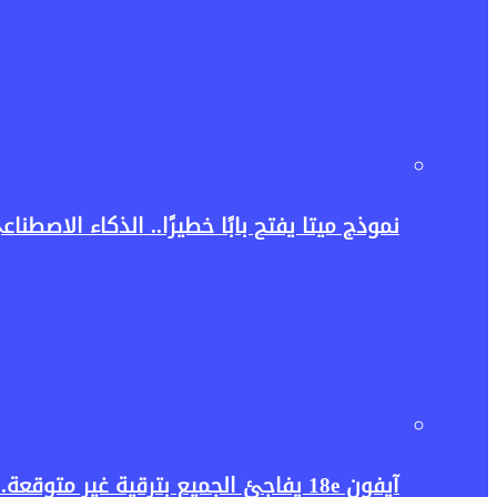
نموذج ميتا يفتح بابًا خطيرًا.. الذكاء الاصط
آيفون 18e يفاجئ الجميع بترقية غير متوقعة.. هل تكفي غيغابايت واحدة لإطلاق قوة الذكاء الاصطناعي؟