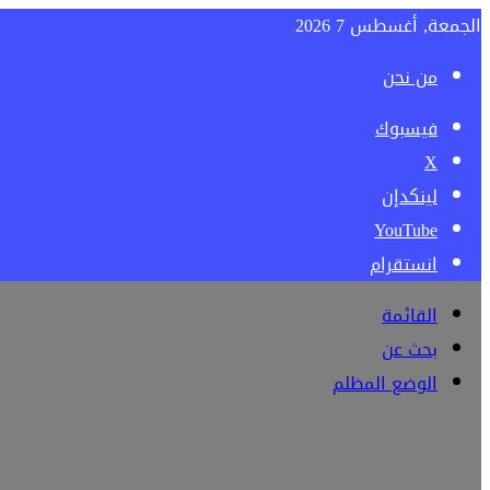
الجمعة, أغسطس 7 2026
من نحن
فيسبوك
‫X
لينكدإن
‫YouTube
انستقرام
القائمة
بحث عن
الوضع المظلم