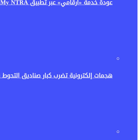
عودة خدمة «أرقامي» عبر تطبيق My NTRA.. تنظيم الاتصالات يعيد إتاحتها بحل مؤقت لتعزيز حماية بيانات المستخدمين
هجمات إلكترونية تضرب كبار صناديق التحوط 