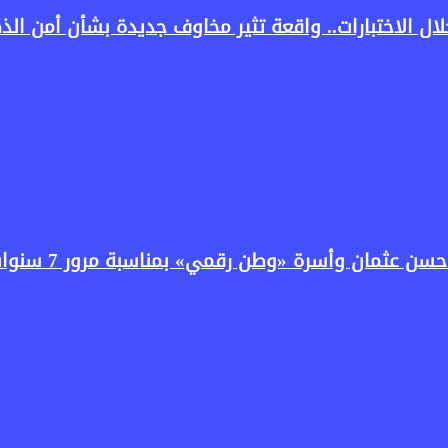
سرة «وطن رقمي» بمناسبة مرور 7 سنوات على انطلاق البرنامج