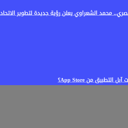
ري.. محمد الشعراوي يعلن رؤية جديدة لتطوير الاتحاد 
لتطبيق من App Store؟