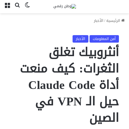
بحث عن
الوضع المظل
الق
الرئيسية
/
الأخبار
أمن المعلومات
الأخبار
أنثروبيك تغلق
الثغرات: كيف منعت
أداة Claude Code
حيل الـ VPN في
الصين