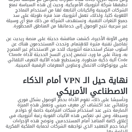
تطبقها شركة أنثروبيك الأمريكية. وحيث إن هذه السياسة تمنع
الشركات الصينية والكيانات التابعة لها من استخدام النماذج
اللغوية كلياً. ولذلك، تعمل أنثروبيك منذ فترة طويلة على سد
جميع الثغرات التقنية. وتستهدف الشركة من ذلك منع أي وسيلة
غير شرعية تتيح الوصول إلى خدماتها من المناطق المحظورة.
وفي الآونة الأخيرة، كشفت مناقشة حديثة على منصة ريديت عن
تفاصيل تقنية مثيرة للاهتمام. وتحدث المستخدمون هناك عن
أسلوب مبتكر استخدمته أنثروبيك للحد من الاستخدام غير المصرح
به. وبناءً على ما ورد، تتضمن إحدى النسخ الحديثة لأداة Claude
Code آلية ذكية متطورة. وتستطيع هذه الآلية التعرف التلقائي
على بروتوكولات الاتصال وعناوين المعرفات الرقمية الصينية.
نهاية حيل الـ VPN أمام الذكاء
الاصطناعي الأمريكي
وتأسيسًا على ذلك، تقوم الأداة بحظر الوصول بشكل فوري
وتلقائي عند اكتشاف أي معرف صيني. وتعمل هذه الميزة
الصارمة حتى عند استخدام شبكات افتراضية خاصة أو خوادم
وسيطة. ومن ثم، تعكس هذه الآليات القوية رغبة أنثروبيك في
إغلاق كافة المنافذ أمام المستخدمين. وتوضح هذه الإجراءات
أيضاً حجم التعقيد الذي تواجهه الشركات لحماية الملكية الفكرية
الخاصة بها.