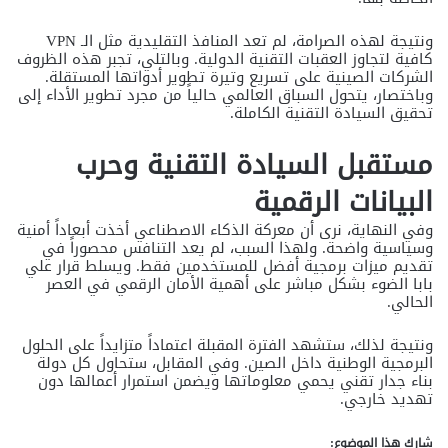
ونتيجة لهذه الصرامة، لم تعد المنافذ التقليدية مثل الـ VPN
كافية لتجاوز العقبات التقنية الدولية. وبالتلي، تجبر هذه الظروف
الشركات الصينية على تسريع وتيرة تطوير أدواتها المستقلة.
وباختصار، يتحول السباق العالمي حالياً من مجرد تطوير الأداء إلى
تحقيق السيادة التقنية الكاملة.
مستقبل السيادة التقنية وحرب
البيانات الرقمية
وفي النهاية، نرى أن معركة الذكاء الاصطناعي أخذت أبعاداً أمنية
وسياسية واضحة. ولهذا السبب، لم يعد التنافس محصوراً في
تقديم ميزات برمجية أفضل للمستخدمين فقط. ويسلط قرار علي
بابا الضوء بشكل مباشر على أهمية الأمان الرقمي في العصر
الحالي.
ونتيجة لذلك، ستشهد الفترة المقبلة اعتماداً متزايداً على الحلول
البرمجية الوطنية داخل الصين. وفي المقابل، ستحاول كل دولة
بناء جدار تقني يحمي معلوماتها ويضمن استمرار أعمالها دون
تهديد خارجي.
شارك هذا الموضوع: