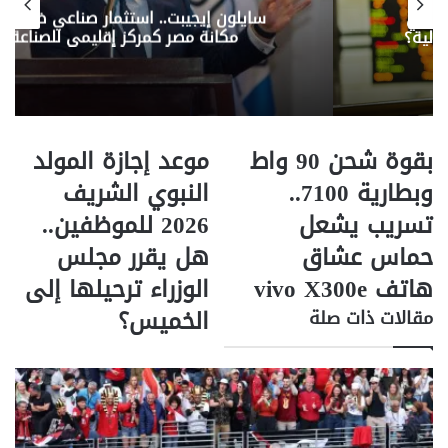
ا
م يعزز
أسعار الذهب اليوم في مصر.. تغيرات جد
ل
عة
في سعر الذهب وعيار 21 يسجل 4140 جنيها
ب
ر
ي
د
بقوة شحن 90 واط
موعد إجازة المولد
ب
م
ق
و
وبطارية 7100..
النبوي الشريف
و
ع
تسريب يشعل
2026 للموظفين..
ة
د
ش
إ
حماس عشاق
هل يقرر مجلس
ح
ج
هاتف vivo X300e
الوزراء ترحيلها إلى
ن
ا
9
ز
الخميس؟
مقالات ذات صلة
0
ة
و
ا
ا
ل
ط
م
و
و
ب
ل