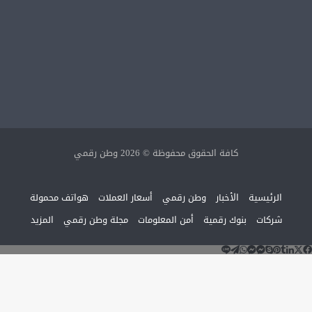
كافة الحقوق محفوظة © 2026 وطن رقمي
الرئيسية
الأخبار
وطن رقمي
أسعار العملات
هواتف محمولة
شركات
بنوك رقمية
أمن المعلومات
مجلة وطن رقمي
المزيد
‫X
لاين
ماسنجر
ماسنجر
سكايب
تيلقرام
لينكدإن
واتساب
فيسبوك
بينتيريست