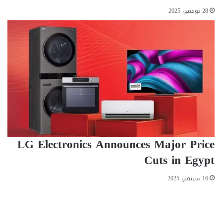
ء
28 نوفمبر، 2025
ت
ر
ح
ي
ل
ه
ا
إ
ل
ى
ا
ل
خ
LG Electronics Announces Major Price
م
Cuts in Egypt
ي
س
16 سبتمبر، 2025
؟