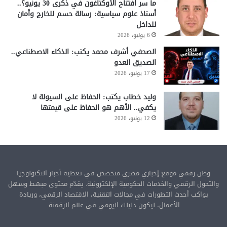
ما سر افتتاح الأوكتاغون في ذكرى 30 يونيو؟..
أستاذ علوم سياسية: رسالة حسم للخارج وأمان
للداخل
6 يوليو، 2026
الصحفي أشرف محمد يكتب: الذكاء الاصطناعي..
الصديق العدو
17 يونيو، 2026
وليد خطاب يكتب: الحفاظ على السيولة لا
يكفي.. الأهم هو الحفاظ على قيمتها
12 يونيو، 2026
وطن رقمي موقع إخباري مصري متخصص في تغطية أخبار التكنولوجيا
والتحول الرقمي والخدمات الحكومية الإلكترونية. يقدّم محتوى مبسّط وسهل
يواكب أحدث التطورات في مجالات التقنية، الاقتصاد الرقمي، وريادة
الأعمال، ليكون دليلك اليومي في عالم الرقمنة.