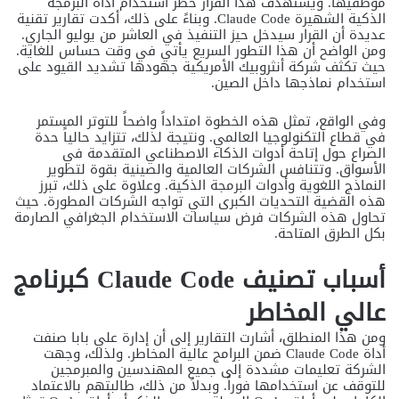
موظفيها. ويستهدف هذا القرار حظر استخدام أداة البرمجة
الذكية الشهيرة Claude Code. وبناءً على ذلك، أكدت تقارير تقنية
عديدة أن القرار سيدخل حيز التنفيذ في العاشر من يوليو الجاري.
ومن الواضح أن هذا التطور السريع يأتي في وقت حساس للغاية.
حيث تكثف شركة أنثروبيك الأمريكية جهودها تشديد القيود على
استخدام نماذجها داخل الصين.
وفي الواقع، تمثل هذه الخطوة امتداداً واضحاً للتوتر المستمر
في قطاع التكنولوجيا العالمي. ونتيجة لذلك، تتزايد حالياً حدة
الصراع حول إتاحة أدوات الذكاء الاصطناعي المتقدمة في
الأسواق. وتتنافس الشركات العالمية والصينية بقوة لتطوير
النماذج اللغوية وأدوات البرمجة الذكية. وعلاوة على ذلك، تبرز
هذه القضية التحديات الكبرى التي تواجه الشركات المطورة. حيث
تحاول هذه الشركات فرض سياسات الاستخدام الجغرافي الصارمة
بكل الطرق المتاحة.
أسباب تصنيف Claude Code كبرنامج
عالي المخاطر
ومن هذا المنطلق، أشارت التقارير إلى أن إدارة علي بابا صنفت
أداة Claude Code ضمن البرامج عالية المخاطر. ولذلك، وجهت
الشركة تعليمات مشددة إلى جميع المهندسين والمبرمجين
للتوقف عن استخدامها فوراً. وبدلاً من ذلك، طالبتهم بالاعتماد