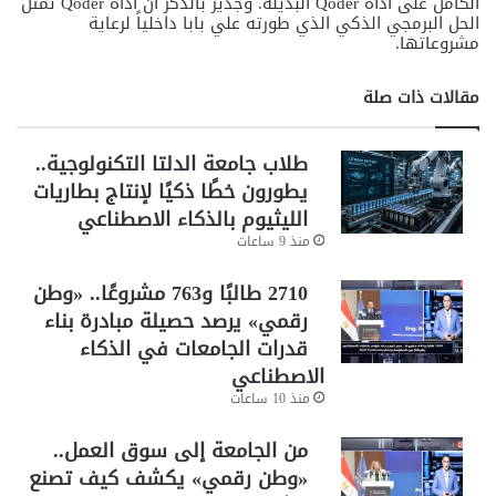
الكامل على أداة Qoder البديلة. وجدير بالذكر أن أداة Qoder تمثل
الحل البرمجي الذكي الذي طورته علي بابا داخلياً لرعاية
مشروعاتها.
مقالات ذات صلة
طلاب جامعة الدلتا التكنولوجية..
يطورون خطًا ذكيًا لإنتاج بطاريات
الليثيوم بالذكاء الاصطناعي
منذ 9 ساعات
2710 طالبًا و763 مشروعًا.. «وطن
رقمي» يرصد حصيلة مبادرة بناء
قدرات الجامعات في الذكاء
الاصطناعي
منذ 10 ساعات
من الجامعة إلى سوق العمل..
«وطن رقمي» يكشف كيف تصنع