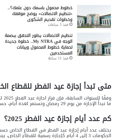
خطوط محمول باسمك دون علمك؟..
«تنظيم الاتصالات» يوضح موقفك
وخطوات تقديم الشكوى
منذ 5 ساعات
تنظيم الاتصالات يطور التحقق ببصمة
الوجه في My NTRA.. خطوة جديدة
لحماية خطوط المحمول وبيانات
المستخدمين
منذ 11 ساعة
متى تبدأ إجازة عيد الفطر للقطاع الخاص 5
وفقً
ما تبدأ الإجازة من يوم 29 رمضان وتستمر لعدة أيام، حسب ما تقره الجهات المختصة.
كم عدد أيام إجازة عيد الفطر 2025؟
يختلف عدد أيام إجازة عيد الفطر في القطاع الخاص حسب
الحكومات 3 إلى 4 أيام كإجازة رسمية للقطاع