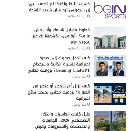
خسرت الليجا ولكنها لم تصمت.. بي
إن سبورتس ترد ببيان شديد اللهجة
منذ 12 ساعة
خطوط موبايل باسمك وأنت مش
عارف؟ «أرقامي» تكشفها لك عبر
My NTRA
منذ 15 ساعة
كيف تحول صورتك إلى صورة
احترافية للسيرة الذاتية باستخدام
ChatGPT وGemini؟ برومبت مجاني
منذ يومين
كيف تزيل أي شخص أو عنصر من
الصورة؟ برومبت مجاني يمنحك نتائج
احترافية
منذ يومين
دليل كليات الحاسبات والذكاء
الاصطناعي 2026.. الجامعات
والتخصصات والمصروفات وفرص