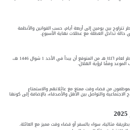
 تتراوح بين يومين إلى أربعة أيام، حسب القوانين والأنظمة
ي حالة تداخل العطلة مع عطلات نهاية الأسبوع.
بما أن التقويم الهجري يختلف عن الميلادي، فإن عيد الفطر لعام ١٤٤٦ هـ من المتوقع أن يبدأ في الأحد 1 شوال 1446 هـ،
 الموظفون من قضاء وقت ممتع مع عائلاتهم والاستمتاع
ح الاجتماعية والتواصل بين الأهل والأصدقاء، بالإضافة إلى كونها
يقة مثالية، سواء بالسفر أو قضاء وقت مميز مع العائلة.