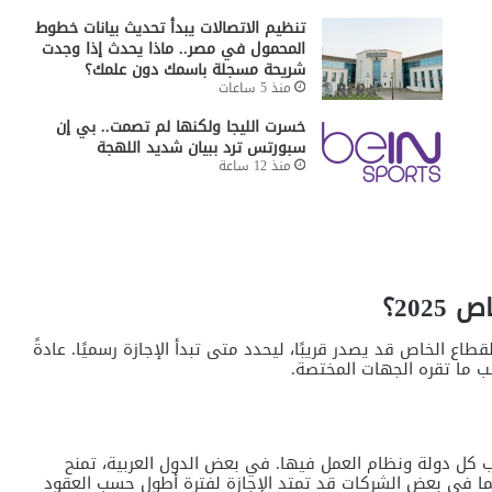
تنظيم الاتصالات يبدأ تحديث بيانات خطوط
المحمول في مصر.. ماذا يحدث إذا وجدت
شريحة مسجلة باسمك دون علمك؟
منذ 5 ساعات
خسرت الليجا ولكنها لم تصمت.. بي إن
سبورتس ترد ببيان شديد اللهجة
منذ 12 ساعة
202؟
ا للسنوات السابقة، فإن قرار اجازة عيد الفطر 2025 للقطاع الخاص قد يصدر قريبًا، ليحدد متى تبدأ الإجازة رسميًا. عادةً
 كل دولة ونظام العمل فيها. في بعض الدول العربية، تمنح
 الخاص، بينما في بعض الشركات قد تمتد الإجازة لفترة أطول حسب العقود