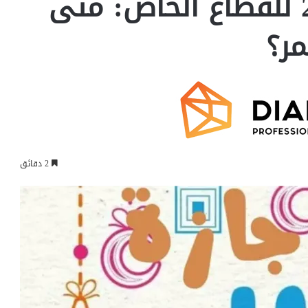
إجازة عيد الفطر 2025 للقطاع الخاص: متى
مر؟
2 دقائق