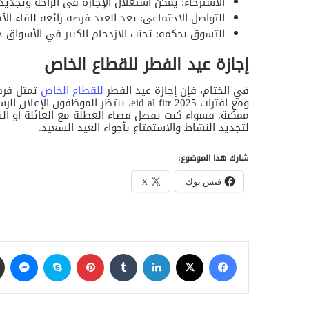
الاسترخاء: يمكن استغلال الإجازة في الراحة وتجديد 
التواصل الاجتماعي: يعد العيد فرصة رائعة للقاء الأ
التسوق بحكمة: تجنب الازدحام الكبير في الأسواق خل
إجازة عيد الفطر للقطاع الخاص
في الختام، فإن إجازة عيد الفطر
للقطاع الخاص
تمثل فرصة
ومع اقتراب eid al fitr 2025، ينتظر ا
ممكنة. فسواء كنت تفضل قضاء العطلة مع العائلة أو الس
لتجديد النشاط والاستمتاع بأجواء العيد السعيد.
شارك هذا الموضوع:
فيس بوك
X
فيسبوك
‫X
لينكدإن
‏Tumblr
بينتيريست
سكايب
ماسنجر