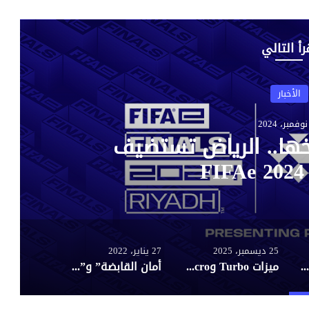
رأ التالي
الأخبار
ميزات Turbo وMacro وتحكم بستة محاور… Brook
اب احترافي جديد
25 ديسمبر، 2025
27 يناير، 2022
لأول مرة في تاريخها.. الرياض تستضيف نهائيات FIFAe 2024
ميزات Turbo وMacro وتحكم بستة محاور… Brook تقدم محول ألعاب احترافي جديد
أمان القابضة” و”طاقة عربية” تؤسسان شركة جديدة تعمل على رقمنة مدفوعات قطاع الطاقة وعملياته