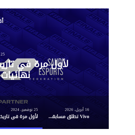
أق
25 ديسمبر، 2025
تقدم محول ألع
16 أبريل، 2026
25 نوفمبر، 2024
Vivo تطلق مسابقة “vivo the moment” جوائز التصوير بالموبايل 2026 بالتعاون مع اليونسكو وPhlog