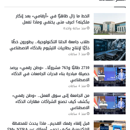
الخط ما زال ظاهرًا في «أرقامي» بعد إنكار
ملكيته؟ اعرف متى يختفي وماذا تفعل
منذ ساعة واحدة
طلاب جامعة الدلتا التكنولوجية.. يطورون خطًا
ذكيًا لإنتاج بطاريات الليثيوم بالذكاء الاصطناعي
منذ 3 ساعات
2710 طالبًا و763 مشروعًا.. «وطن رقمي» يرصد
حصيلة مبادرة بناء قدرات الجامعات في الذكاء
الاصطناعي
منذ 4 ساعات
من الجامعة إلى سوق العمل.. «وطن رقمي»
يكشف كيف تصنع الشراكات مهارات الذكاء
الاصطناعي
منذ 4 ساعات
قبل إلغاء رقمك القديم.. ماذا يحدث للمحفظة
الإلكترونية وكيف تحمي أموالك عبر My NTRA؟