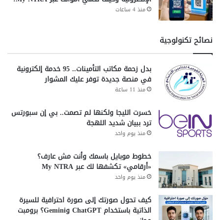
منذ 4 ساعات
نصائح تكنولوجية
بدل زحمة مكاتب التأمينات.. 95 خدمة إلكترونية
في منصة جديدة توفر عليك المشوار
منذ 11 ساعة
خسرت الليجا ولكنها لم تصمت.. بي إن سبورتس
ترد ببيان شديد اللهجة
منذ يوم واحد
خطوط موبايل باسمك وأنت مش عارف؟
«أرقامي» تكشفها لك عبر My NTRA
منذ يوم واحد
كيف تحول صورتك إلى صورة احترافية للسيرة
الذاتية باستخدام ChatGPT وGemini؟ برومبت