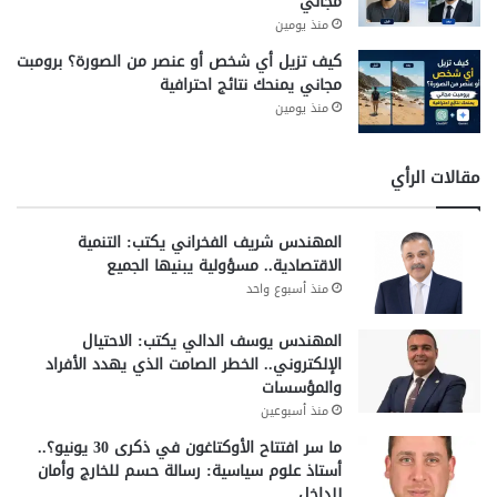
مجاني
منذ يومين
كيف تزيل أي شخص أو عنصر من الصورة؟ برومبت
مجاني يمنحك نتائج احترافية
منذ يومين
مقالات الرأي
المهندس شريف الفخراني يكتب: التنمية
الاقتصادية.. مسؤولية يبنيها الجميع
منذ أسبوع واحد
المهندس يوسف الدالي يكتب: الاحتيال
الإلكتروني.. الخطر الصامت الذي يهدد الأفراد
والمؤسسات
منذ أسبوعين
ما سر افتتاح الأوكتاغون في ذكرى 30 يونيو؟..
أستاذ علوم سياسية: رسالة حسم للخارج وأمان
للداخل