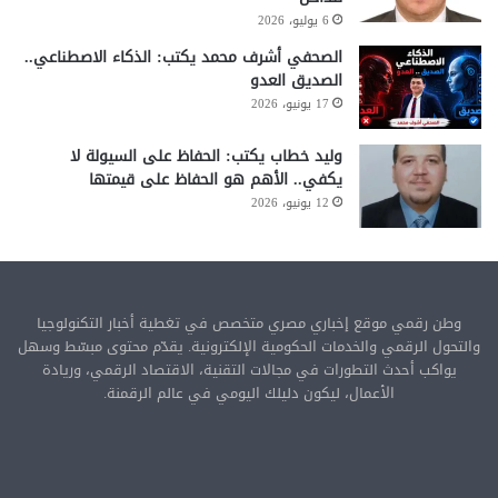
6 يوليو، 2026
الصحفي أشرف محمد يكتب: الذكاء الاصطناعي..
الصديق العدو
17 يونيو، 2026
وليد خطاب يكتب: الحفاظ على السيولة لا
يكفي.. الأهم هو الحفاظ على قيمتها
12 يونيو، 2026
وطن رقمي موقع إخباري مصري متخصص في تغطية أخبار التكنولوجيا
والتحول الرقمي والخدمات الحكومية الإلكترونية. يقدّم محتوى مبسّط وسهل
يواكب أحدث التطورات في مجالات التقنية، الاقتصاد الرقمي، وريادة
الأعمال، ليكون دليلك اليومي في عالم الرقمنة.