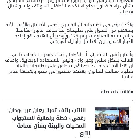
المعلومات بمجلس النواب، بتوجيهات الرئيس عبدالفتاح السيسي
بشأن دراسة قانون يمنع استخدام الأطفال للهواتف والسوشيال
ميديا .
وأكد بدوي في تصريحاته أن المقترح يحمي الأطفال والأسر ، لأنه
يمنعهم من الدخول على تطبيقات قد تخالف قانون مكافحة
جرائم تقنية المعلومات رقم 175. وأوضح أن الهدف هو إعادة
الحوار الأسري بين الأطفال وأولياء أمورهم.
وأشار رئيس اللجنة إلى أن الأطفال يستخدمون التكنولوجيا في
الغالب بشكل سلبي وغير واعٍ ، وليس للاستفادة الإيجابية. وأضاف
أن هذا الاستخدام قد يجعلهم يدخلون على تطبيقات وألعاب
خطيرة مخالفة للقانون، بعضها محظور في مصر، وبعضها متاح
عالميًا.
مقالات ذات صلة
النائب رائف تمراز يعلن عبر «وطن
رقمي» خطة برلمانية لاستجواب
المحليات والبيئة بشأن قمامة
الترع