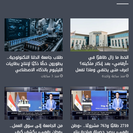
الخط ما زال ظاهرًا في
طلاب جامعة الدلتا التكنولوجية..
«أرقامي» بعد إنكار ملكيته؟
يطورون خطًا ذكيًا لإنتاج بطاريات
اعرف متى يختفي وماذا تفعل
الليثيوم بالذكاء الاصطناعي
منذ ساعة واحدة
منذ 3 ساعات
2710 طالبًا و763 مشروعًا.. «وطن
من الجامعة إلى سوق العمل..
رقمي» يرصد حصيلة مبادرة بناء
«وطن رقمي» يكشف كيف