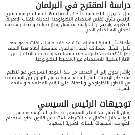
دراسة المقترح في البرلمان
قال بدوي إن اللجنة ستبدأ خلال اجتماعاتها المقبلة دراسة مقترح
الرئيس بشأن تقنين استخدام التكنولوجيا الحديثة للفئات العمرية
الصغيرة. وأوضح أن الدراسة ستشمل وضع ضوابط واضحة ومنظمة
لضمان الاستخدام الآمن.
وأضاف أن الفترة المقبلة ستشهد عقد جلسات نقاشية موسعة
داخل اللجنة، بمشاركة أعضاء البرلمان، لمناقشة أبعاد هذا الملف
نظرًا لأهميته وخطورته، خاصة فيما يتعلق بحماية الأطفال من
الآثار السلبية للاستخدام غير المنضبط للتكنولوجيا.
وأشار بدوي إلى أن الهدف من هذا التوجه التشريعي هو تنظيم
استخدام الإنترنت للسن المناسب، بما يحقق التوازن بين الاستفادة
من التطور التكنولوجي والحفاظ على القيم المجتمعية وسلامة
النشء.
توجيهات الرئيس السيسي
وكان الرئيس عبدالفتاح السيسي قد طالب الحكومة ومجلس
النواب، خلال احتفال عيد الشرطة الـ74، بسن قانون لمنع استخدام
الهواتف المحمولة للفئات العمرية الصغيرة.