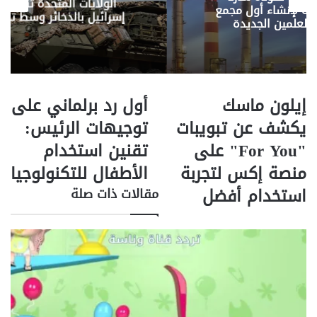
ا
الولايات المتحدة تنشئ جسر جوي لإمدا
ول مجمع
ل
إسرائيل بالذخائر وسط تصاعد الحرب مع إي
دة
ب
ر
ي
د
إيلون ماسك
أول رد برلماني على
إ
أ
ي
و
يكشف عن تبويبات
توجيهات الرئيس:
ل
ل
"For You" على
تقنين استخدام
و
ر
ن
د
منصة إكس لتجربة
الأطفال للتكنولوجيا
م
ب
استخدام أفضل
مقالات ذات صلة
ا
ر
س
ل
ك
م
ي
ا
ك
ن
ش
ي
ف
ع
ع
ل
ن
ى