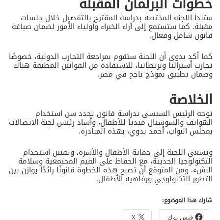
خطوات البرلمان المقبلة
ستبدأ اللجنة المختصة بدراسة المقترح بالتفصيل خلال جلسات
مقبلة. كما ستستمع إلى آراء الخبراء وأولياء الأمور لضمان صياغة
قانون شامل وفعال.
كما أكد بدوي أن اللجنة ستقوم بمراجعة التجارب الدولية، خصوصًا
تجارب أستراليا وبريطانيا، للاستفادة من القوانين المطبقة هناك
وضمان تطبيق نموذج ناجح في مصر.
الخلاصة
توجه الرئيس السيسي بدراسة قانون يحدد سن استخدام
الهواتف والسوشيال ميديا للأطفال، وأشاد رئيس لجنة الاتصالات
بمجلس النواب، أحمد بدوي، بهذه المبادرة.
وتسعى اللجنة إلى حماية الأطفال والأسرة، وتقنين استخدام
التكنولوجيا الحديثة، مع الحفاظ على القيم المجتمعية وسلامة
النشء. ومن المتوقع أن تصبح هذه الخطوة قانونًا رائدًا يوازن بين
التطور التكنولوجي ورفاهية الأطفال.
شارك هذا الموضوع:
فيس بوك
X