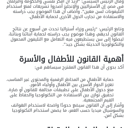
وقال الرئيس السيسي: “أريد أن أفكر نفسي والحكومة والبرلمان
في مصر، إن الأستراليين والإنجليز أصدروا تشريعات لمنع استخدام
التليفونات لسن معين”. وأضاف أن هذا الموضوع يجب دراسته
والاستفادة من تجارب الدول الأخرى لحماية الأطفال.
وتابع الرئيس: “رئيس وزراء أستراليا تحدث من أسبوع عن نتائج
القانون لديهم، وهذا موضوع يجب دراسته لحماية أبنائنا وبناتنا،
ليصلوا إلى سن يستطيعون فيه التعامل مع التليفون المحمول
والتكنولوجيا الحديثة بشكل جيد”.
أهمية القانون للأطفال والأسرة
أكد بدوي أن هذا القانون المقترح سيساهم في:
حماية الأطفال من المخاطر الرقمية والمحتوى غير المناسب.
تعزيز الحوار الأسري بين الأطفال وأولياء الأمور.
منع دخول الأطفال على تطبيقات مخالفة للقانون أو ضارة.
تحقيق توازن بين الاستفادة من التكنولوجيا والحفاظ على
القيم المجتمعية.
وأشار إلى أن القانون سيضع حدودًا واضحة لاستخدام الهواتف
والسوشيال ميديا حسب العمر، ما يضمن استخدام التكنولوجيا
بشكل آمن.