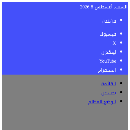
السبت, أغسطس 8 2026
من نحن
فيسبوك
‫X
لينكدإن
‫YouTube
انستقرام
القائمة
بحث عن
الوضع المظلم