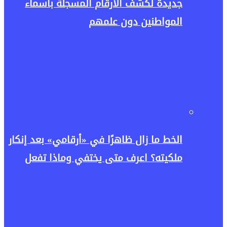
جديدة لكشف الأرقام المسجلة بأسماء
المواطنين دون علمهم
الخط ما زال ظاهرًا في «أرقامي» بعد إنكار
ملكيته؟ اعرف متى يختفي وماذا تفعل