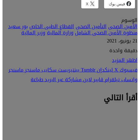
فيس بوك
X
الوسوم
الأمين الصحى
التأمين الصحى
القطاع الطبى الخاص
بور سعيد
منظوة الأمين الصحى الشامل
وزارة المالية
وزير المالية
21 يونيو، 2021
دقيقة واحدة
اظهر المزيد
فيسبوك
‫X
لينكدإن
بينتيريست
سكايب
ماسنجر
ماسنجر
واتساب
تيلقرام
ڤايبر
لاين
مشاركة عبر البريد
طباعة
أقرأ التالي
الأخبار
4 يوليو، 2021