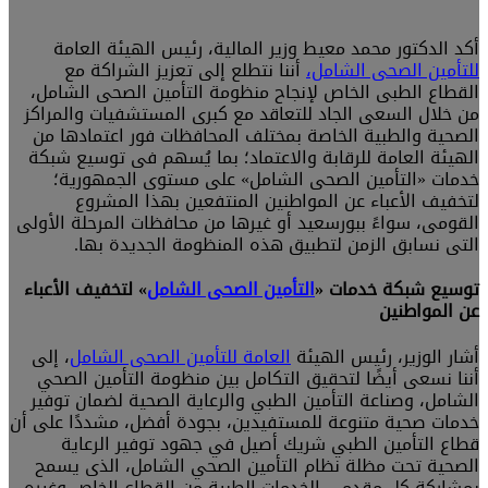
أكد الدكتور محمد معيط وزير المالية، رئيس الهيئة العامة
للتأمين الصحى الشامل،
أننا نتطلع إلى تعزيز الشراكة مع
القطاع الطبى الخاص لإنجاح منظومة التأمين الصحى الشامل،
من خلال السعى الجاد للتعاقد مع كبرى المستشفيات والمراكز
الصحية والطبية الخاصة بمختلف المحافظات فور اعتمادها من
الهيئة العامة للرقابة والاعتماد؛ بما يُسهم فى توسيع شبكة
خدمات «التأمين الصحى الشامل» على مستوى الجمهورية؛
لتخفيف الأعباء عن المواطنين المنتفعين بهذا المشروع
القومى، سواءً ببورسعيد أو غيرها من محافظات المرحلة الأولى
التى نسابق الزمن لتطبيق هذه المنظومة الجديدة بها.
توسيع شبكة خدمات «
التأمين الصحى الشامل
» لتخفيف الأعباء
عن المواطنين
أشار الوزير، رئيس الهيئة
العامة للتأمين الصحى الشامل
، إلى
أننا نسعى أيضًا لتحقيق التكامل بين منظومة التأمين الصحي
الشامل، وصناعة التأمين الطبي والرعاية الصحية لضمان توفير
خدمات صحية متنوعة للمستفيدين، بجودة أفضل، مشددًا على أن
قطاع التأمين الطبي شريك أصيل في جهود توفير الرعاية
الصحية تحت مظلة نظام التأمين الصحي الشامل، الذى يسمح
بمشاركة كل مقدمي الخدمات الطبية من القطاع الخاص وغيره