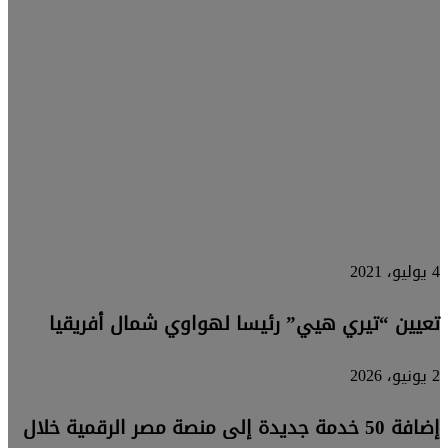
أداة
استراتيجية
لبناء فرق
FP&A
قوية
4 يوليو، 2021
تعيين “تيري هيي” رئيسا لهواوي شمال أفريقيا
2 يونيو، 2026
إضافة 50 خدمة جديدة إلى منصة مصر الرقمية خلال