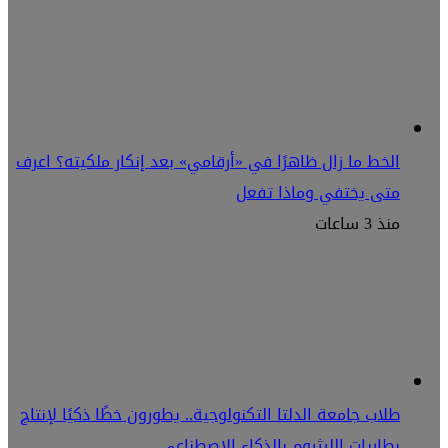
الخط ما زال ظاهرًا في «أرقامي» بعد إنكار ملكيته؟ اعرف
متى يختفي وماذا تفعل
منذ 3 ساعات
طلاب جامعة الدلتا التكنولوجية.. يطورون خطًا ذكيًا لإنتاج
بطاريات الليثيوم بالذكاء الاصطناعي