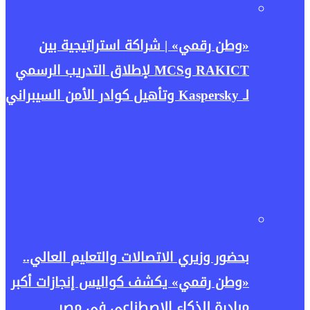
«وطن رقمي» | شراكة استراتيجية بين
RAKICT وMCS لإطلاق التدريب الرسمي
لـ Kaspersky وتأهيل كوادر الأمن السيبراني
بحضور وزيري الاتصالات والتعليم العالي..
«وطن رقمي» يكشف كواليس إنجازات أكبر
مبادرة للذكاء الاصطناعي في مصر