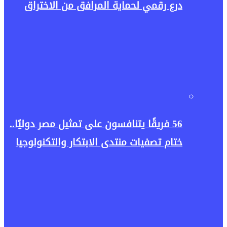
درع رقمي لحماية المرافق من الاختراق
56 فريقًا يتنافسون على تمثيل مصر دوليًا..
ختام تصفيات منتدى الابتكار والتكنولوجيا