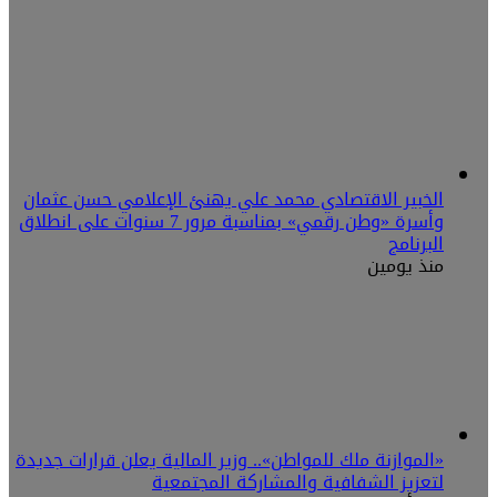
الخبير الاقتصادي محمد علي يهنئ الإعلامي حسن عثمان
وأسرة «وطن رقمي» بمناسبة مرور 7 سنوات على انطلاق
البرنامج
منذ يومين
«الموازنة ملك للمواطن».. وزير المالية يعلن قرارات جديدة
لتعزيز الشفافية والمشاركة المجتمعية