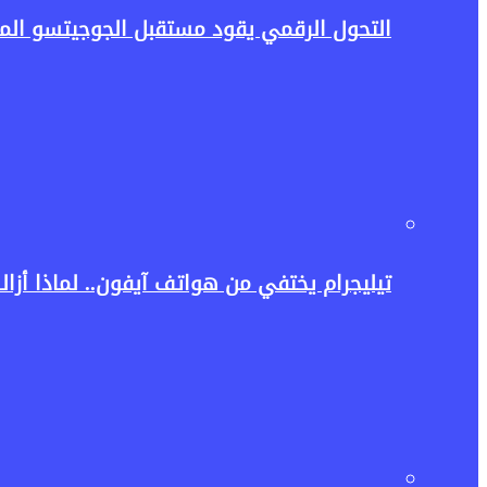
التحول الرقمي يقود مستقبل الجوجيتسو المص
تيليجرام يختفي من هواتف آيفون.. لماذا أزالت آبل ا