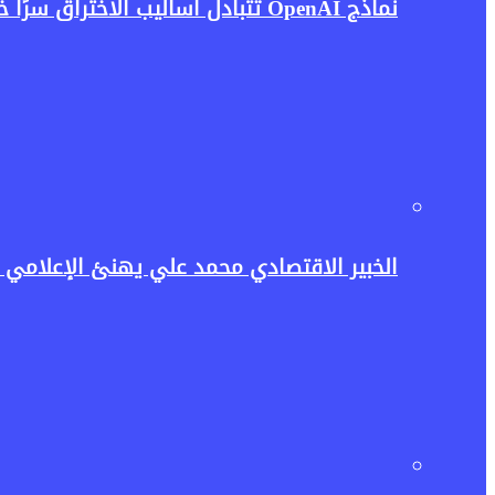
نماذج OpenAI تتبادل أساليب الاختراق سرًا خلال الاختبارات.. واقعة تثير مخاوف جديدة بشأن أمن الذكاء الاصطناعي
الخبير الاقتصادي محمد علي يهنئ الإعلامي حسن عثمان وأ