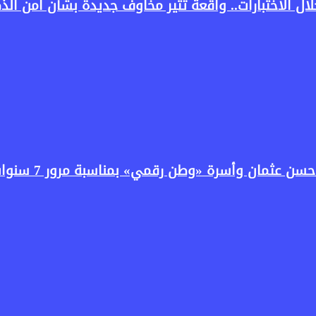
سرة «وطن رقمي» بمناسبة مرور 7 سنوات على انطلاق البرنامج