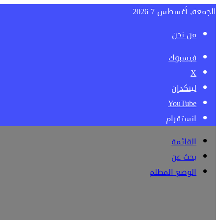
الجمعة, أغسطس 7 2026
من نحن
فيسبوك
‫X
لينكدإن
‫YouTube
انستقرام
القائمة
بحث عن
الوضع المظلم