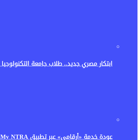
ابتكار مصري جديد.. طلاب جامعة التكنولوجيا ا
عودة خدمة «أرقامي» عبر تطبيق My NTRA.. تنظيم الاتصالات يعيد إتاحتها بحل مؤقت لتعزيز حماية بيانات المستخدمين