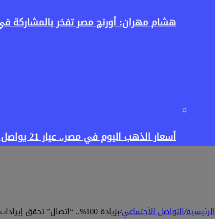
هشام مهران: أورنچ مصر تفخر بالمشاركة في إطلاق منصة Tour4Cure للسياحة ال
أسعار الذهب اليوم في مصر.. عيار 21 يواصل الصعود فهل يستمر الارتفاع أم يبدأ التراجع؟
الرئيسية
/
التواصل الأجتماعي
/
بزيادة 100%.. “اتصال” تحقق إيرادات 18 مليون جنيه فى 2018