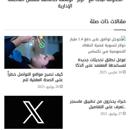
الوجه من بل آند بل هو الحل الأمثل لكي. حيث يحتوي هذا الكريم
ب
الإدارية
ث
على العديد من المكونات الطبيعية مثل مستخلصات البطيخ،
ر
م
وفيتامين C، بالإضافة إلى فيتامين E. ويساعد هذا المزيج على
تعزيز نضارة البشرة.
ن
ع
مقالات ذات صلة
ا
"
م
-انتهى-
أ
ج
و
أ
ب
شارك هذا الموضوع:
ك
ر
فيس بوك
X
ا
"
د
غوغل تطلق تحديثات جديدة
ت
لمساعدها المعتمد على الذكا
ي
و
م
س
16 مارس، 2025
كيف تصبح مواقع التواصل خطراً
ي
ع
على الصحة العقلية للم
ة
ة
20 يوليو، 2023
ه
خ
و
د
خبراء يحذرون من تطبيق ماسنجر
ا
م
..تعرف على التفاصيل
و
ا
27 يوليو، 2021
ي
ت
ه
ل
ا