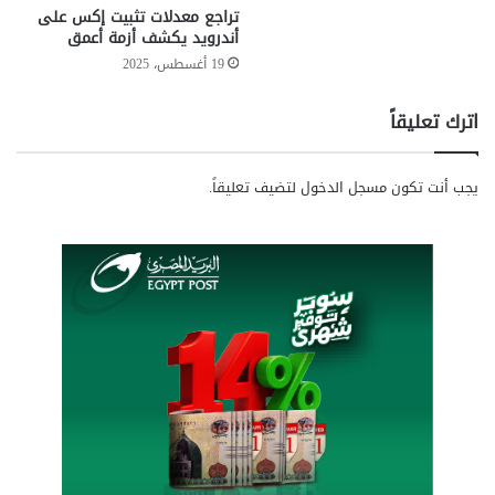
ت
ل
تراجع معدلات تثبيت إكس على
ك
ت
أندرويد يكشف أزمة أعمق
ن
ش
19 أغسطس، 2025
و
م
ل
ل
اترك تعليقاً
و
ا
ج
ل
ي
ع
يجب أنت تكون
مسجل الدخول
لتضيف تعليقاً.
ا
ا
ا
ص
ل
م
م
ة
ع
ا
ل
ل
و
إ
م
د
ا
ا
ت
ر
و
ي
ا
ة
ل