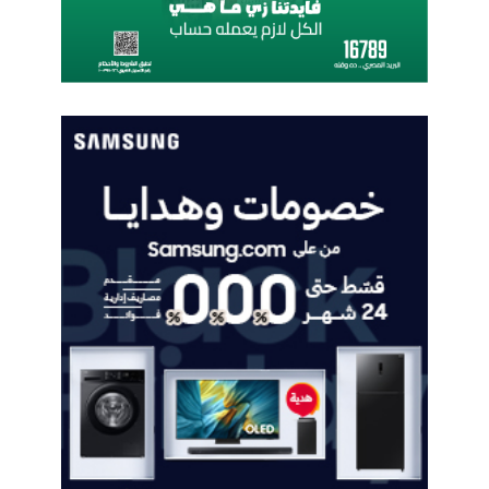
ا
ت
ص
ا
ل
ا
ت