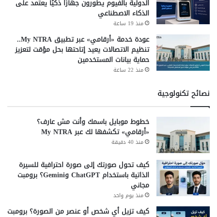
الدولية بالفيوم يطورون جهازًا ذكيًا يعتمد على
الذكاء الاصطناعي
منذ 19 ساعة
عودة خدمة «أرقامي» عبر تطبيق My NTRA..
تنظيم الاتصالات يعيد إتاحتها بحل مؤقت لتعزيز
حماية بيانات المستخدمين
منذ 22 ساعة
نصائح تكنولوجية
خطوط موبايل باسمك وأنت مش عارف؟
«أرقامي» تكشفها لك عبر My NTRA
منذ 40 دقيقة
كيف تحول صورتك إلى صورة احترافية للسيرة
الذاتية باستخدام ChatGPT وGemini؟ برومبت
مجاني
منذ يوم واحد
كيف تزيل أي شخص أو عنصر من الصورة؟ برومبت