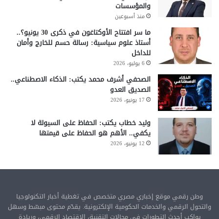
والمؤسسات
منذ أسبوعين
ما سر افتتاح الأوكتاغون في ذكرى 30 يونيو؟..
أستاذ علوم سياسية: رسالة حسم للخارج وأمان
للداخل
6 يوليو، 2026
الصحفي أشرف محمد يكتب: الذكاء الاصطناعي..
الصديق العدو
17 يونيو، 2026
وليد خطاب يكتب: الحفاظ على السيولة لا
يكفي.. الأهم هو الحفاظ على قيمتها
12 يونيو، 2026
وطن رقمي موقع إخباري مصري متخصص في تغطية أخبار التكنولوجيا
والتحول الرقمي والخدمات الحكومية الإلكترونية. يقدّم محتوى مبسّط وسهل
يواكب أحدث التطورات في مجالات التقنية، الاقتصاد الرقمي، وريادة