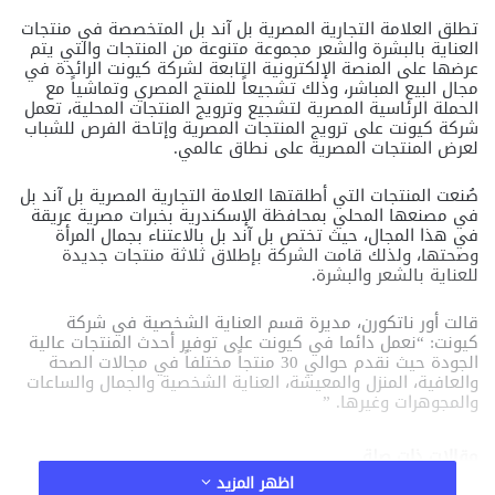
تطلق العلامة التجارية المصرية بل آند بل المتخصصة في منتجات
العناية بالبشرة والشعر مجموعة متنوعة من المنتجات والتي يتم
عرضها على المنصة الإلكترونية التابعة لشركة كيونت الرائدة في
مجال البيع المباشر، وذلك تشجيعاً للمنتج المصري وتماشياً مع
الحملة الرئاسية المصرية لتشجيع وترويج المنتجات المحلية، تعمل
شركة كيونت على ترويج المنتجات المصرية وإتاحة الفرص للشباب
لعرض المنتجات المصرية على نطاق عالمي.
صُنعت المنتجات التي أطلقتها العلامة التجارية المصرية بل آند بل
في مصنعها المحلي بمحافظة الإسكندرية بخبرات مصرية عريقة
في هذا المجال، حيث تختص بل آند بل بالاعتناء بجمال المرأة
وصحتها، ولذلك قامت الشركة بإطلاق ثلاثة منتجات جديدة
للعناية بالشعر والبشرة.
قالت أور ناتكورن، مديرة قسم العناية الشخصية في شركة
كيونت: “نعمل دائما في كيونت على توفير أحدث المنتجات عالية
الجودة حيث نقدم حوالي 30 منتجاً مختلفاً في مجالات الصحة
والعافية، المنزل والمعيشة، العناية الشخصية والجمال والساعات
والمجوهرات وغيرها. ”
مقالات ذات صلة
اظهر المزيد