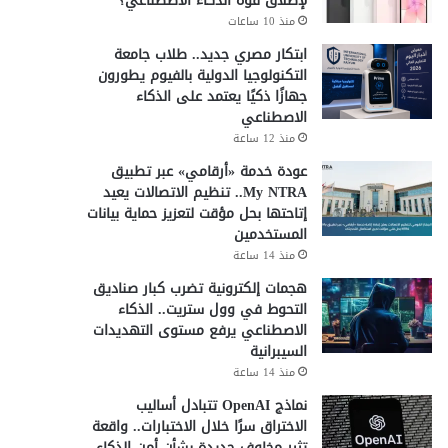
لإطلاق قوة الذكاء الاصطناعي؟
منذ 10 ساعات
ابتكار مصري جديد.. طلاب جامعة
التكنولوجيا الدولية بالفيوم يطورون
جهازًا ذكيًا يعتمد على الذكاء
الاصطناعي
منذ 12 ساعة
عودة خدمة «أرقامي» عبر تطبيق
My NTRA.. تنظيم الاتصالات يعيد
إتاحتها بحل مؤقت لتعزيز حماية بيانات
المستخدمين
منذ 14 ساعة
هجمات إلكترونية تضرب كبار صناديق
التحوط في وول ستريت.. الذكاء
الاصطناعي يرفع مستوى التهديدات
السيبرانية
منذ 14 ساعة
نماذج OpenAI تتبادل أساليب
الاختراق سرًا خلال الاختبارات.. واقعة
تثير مخاوف جديدة بشأن أمن الذكاء