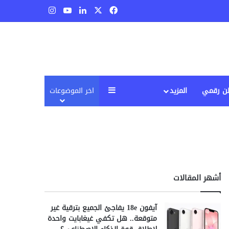
‫X
فيسبوك
لينكدإن
‫YouTube
انستقرام
إضافة عمود جانبي
ن رقمي
المزيد
اخر الموضوعات
أشهر المقالات
آيفون 18e يفاجئ الجميع بترقية غير
متوقعة.. هل تكفي غيغابايت واحدة