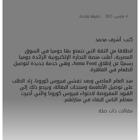
4 مارس، 2021
دقيقة واحدة
كتب: أشرف محمد
انطلاقا من الثقة التي تتمتع بها جوميا في السوق
المصرية، أعلنت منصة التجارة الإلكترونية الرائدة جوميا
رسميًا عن إطلاق Jumia Food، وهي خدمة جديدة لتوصيل
الطعام في القاهرة.
منذ العام الماضي وبعد تفشي فيروس كورونا، زاد الطلب
على توصيل الأطعمة ومنتجات البقالة، ويرجع ذلك إلي
القيود المفروضة لاحتواء فيروس كورونا والتي أجبرت
معظم الناس للبقاء في منازلهم.
مقالات ذات صلة