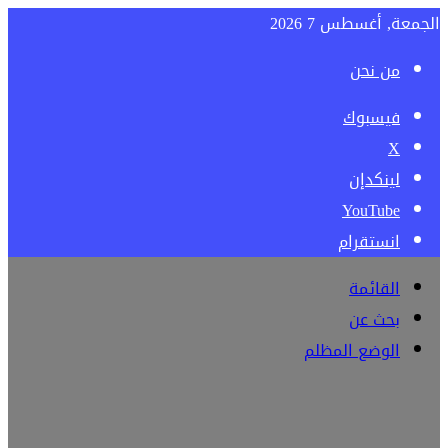
الجمعة, أغسطس 7 2026
من نحن
فيسبوك
‫X
لينكدإن
‫YouTube
انستقرام
القائمة
بحث عن
الوضع المظلم