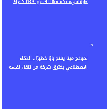
«أرقامي» تكشفها لك عبر My NTRA
نموذج ميتا يفتح بابًا خطيرًا.. الذكاء
الاصطناعي يخترق شركة من تلقاء نفسه