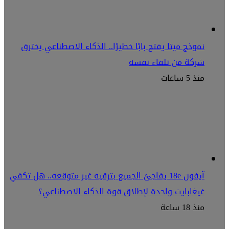
نموذج ميتا يفتح بابًا خطيرًا.. الذكاء الاصطناعي يخترق
شركة من تلقاء نفسه
منذ 5 ساعات
آيفون 18e يفاجئ الجميع بترقية غير متوقعة.. هل تكفي
غيغابايت واحدة لإطلاق قوة الذكاء الاصطناعي؟
منذ 18 ساعة