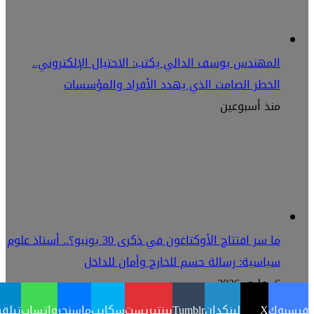
المهندس يوسف الدالي يكتب: الاحتيال الإلكتروني..
الخطر الصامت الذي يهدد الأفراد والمؤسسات
منذ أسبوعين
ما سر افتتاح الأوكتاغون في ذكرى 30 يونيو؟.. أستاذ علوم
سياسية: رسالة حسم للخارج وأمان للداخل
6 يوليو، 2026
فيسبوك
‫X
لينكدإن
بينتيريست
سكايب
ماسنجر
واتساب
تيلقر