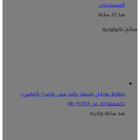
المستخدمين
منذ 22 ساعة
نصائح تكنولوجية
خطوط موبايل باسمك وأنت مش عارف؟ «أرقامي»
تكشفها لك عبر My NTRA
منذ ساعة واحدة