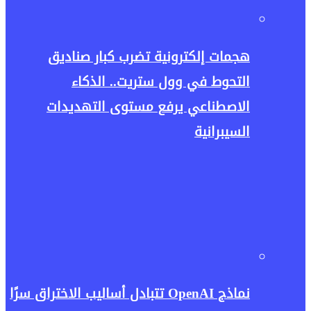
هجمات إلكترونية تضرب كبار صناديق
التحوط في وول ستريت.. الذكاء
الاصطناعي يرفع مستوى التهديدات
السيبرانية
نماذج OpenAI تتبادل أساليب الاختراق سرًا