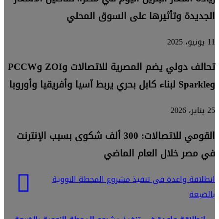
الجديدة وتأثيرها على السوق المحلي
11 يونيو، 2025
تحالف دولي يضم المصرية للاتصالات وZOI وPCCW
وSparkle لبناء كابل بحري يربط آسيا وأفريقيا وأوروبا
25 يناير، 2026
القومي للاتصالات: 300 ألف شكوى بسبب الإنترنت
في مصر خلال العام الماضي
انطلاقة واعدة في تنفيذ مشروع المحطة النووية
بالضبعة