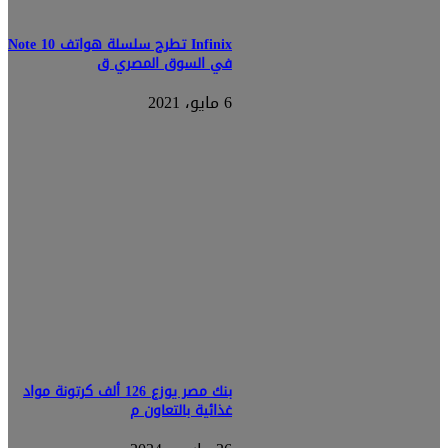
Infinix تطرح سلسلة هواتف Note 10
في السوق المصري ق
6 مايو، 2021
بنك مصر يوزع 126 ألف كرتونة مواد
غذائية بالتعاون م