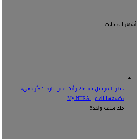
أشهر المقالات
خطوط موبايل باسمك وأنت مش عارف؟ «أرقامي»
تكشفها لك عبر My NTRA
منذ ساعة واحدة