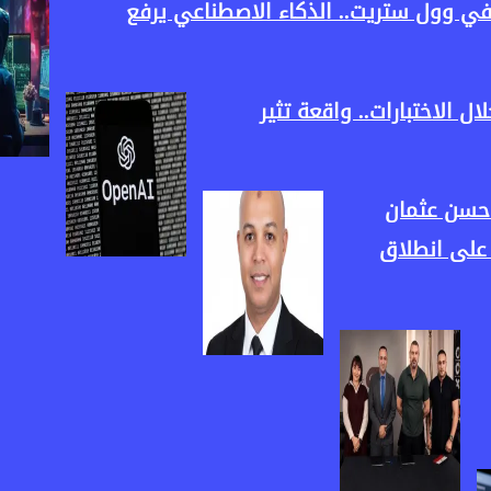
في وول ستريت.. الذكاء الاصطناعي يرفع
رًا خلال الاختبارات.. واقعة تثير
 حسن عثمان
ناسبة مرور 7 سنوات على انطلاق