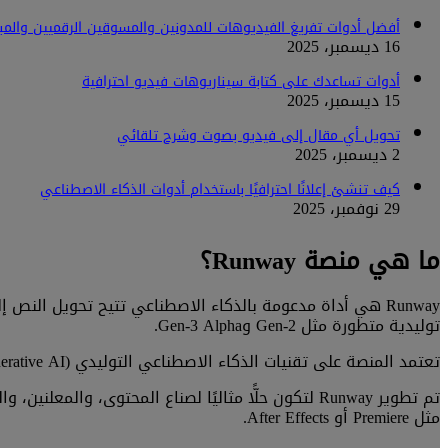
أفضل أدوات تفريغ الفيديوهات للمدونين والمسوقين الرقميين والمب
16 ديسمبر، 2025
أدوات تساعدك على كتابة سيناريوهات فيديو احترافية
15 ديسمبر، 2025
تحويل أي مقال إلى فيديو بصوت وشرح تلقائي
2 ديسمبر، 2025
كيف تنشئ إعلانًا احترافيًا باستخدام أدوات الذكاء الاصطناعي
29 نوفمبر، 2025
ما هي منصة Runway؟
توليدية متطورة مثل Gen-2 وGen-3 Alpha.
تعتمد المنصة على تقنيات الذكاء الاصطناعي التوليدي (Generative AI) التي تحلل النصوص وتحوّلها إلى مشاهد متحركة مليئة بالتفاصيل الواقعية.
تم تطوير Runway لتكون حلًّا مثاليًا لصناع المحتوى
مثل Premiere أو After Effects.