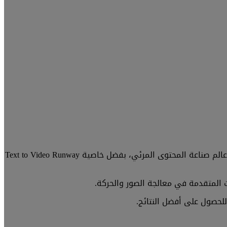
هل ترغب في تحويل النصوص إلى فيديوهات واقعية خلال دقائق؟ إليك شرح Runway بالعربي، المنصة الذكية التي أحدثت ثورة في عالم صناعة المحتوى المرئي، بفضل خاصية Text to Video Runway