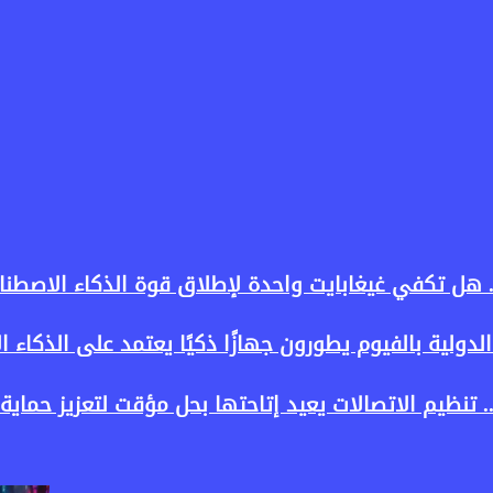
لدولية بالفيوم يطورون جهازًا ذكيًا يعتمد على الذكاء 
ودة خدمة «أرقامي» عبر تطبيق My NTRA.. تنظيم الاتصالات يعيد إتاحتها بحل مؤقت لتعزيز حما