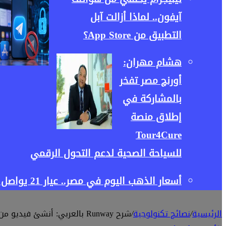
آيفون.. لماذا أزالت آبل
التطبيق من App Store؟
هشام مهران:
أورنچ مصر تفخر
بالمشاركة في
إطلاق منصة
Tour4Cure
للسياحة الصحية لدعم التحول الرقمي
أسعار الذهب اليوم في مصر.. عيار 21 يواصل الصعود فهل يستمر الارتفاع أم يبدأ التراجع؟
الرئيسية
/
نصائح تكنولوجية
/
شرح Runway بالعربي: أنشئ فيديو من النص في دقائق باستخدام الذكاء الاصطناعي