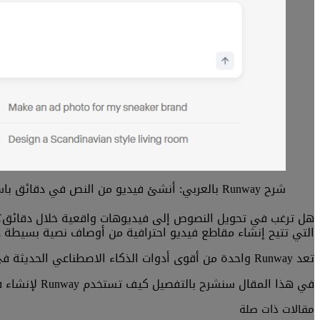
شرح Runway بالعربي: أنشئ فيديو من النص في دقائق باستخدام الذكاء الاصطناعي
التي تتيح إنشاء مقاطع فيديو احترافية من أوصاف نصية بسيطة دو
تعد Runway واحدة من أقوى أدوات الذكاء الاصطناعي الحديثة في مجال صناعة الفيديو، حيث تجمع بين سهولة الاستخدام والتقنيات المتقدمة في معالجة الصور والحركة.
في هذا المقال سنشرح بالتفصيل كيف تستخدم Runway لإنشاء فيديو من النص خطوة بخطوة، وسنستعرض أهم مميزاتها ونصائح للحصول على أفضل النتائج.
مقالات ذات صلة