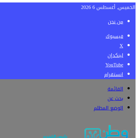
الخميس, أغسطس 6 2026
من نحن
فيسبوك
‫X
لينكدإن
‫YouTube
انستقرام
القائمة
بحث عن
الوضع المظلم