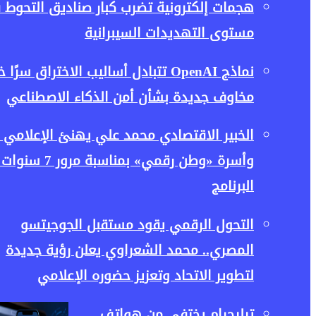
هجمات إلكترونية تضرب كبار صناديق التحوط 
مستوى التهديدات السيبرانية
نماذج OpenAI تتبادل أساليب الاختراق س
مخاوف جديدة بشأن أمن الذكاء الاصطناعي
الخبير الاقتصادي محمد علي يهنئ الإعلامي
وأسرة «وطن رقمي» بم
البرنامج
التحول الرقمي يقود مستقبل الجوجيتسو
المصري.. محمد الشعراوي يعلن رؤية جديدة
لتطوير الاتحاد وتعزيز حضوره الإعلامي
تيليجرام يختفي من هواتف