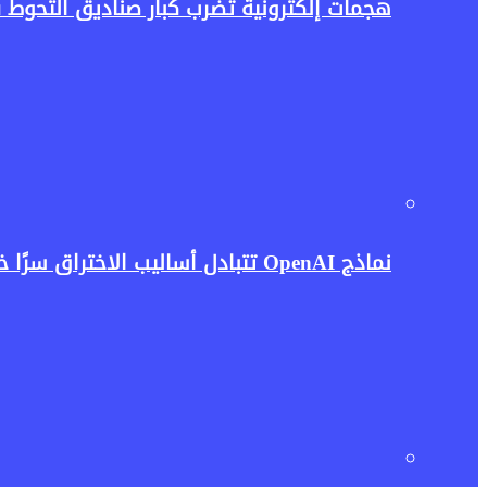
هجمات إلكترونية تضرب كبار صناديق التحوط 
نماذج OpenAI تتبادل أساليب الاختراق سرًا خلال الاختبارات.. واقعة تثير مخاوف جديدة بشأن أمن الذكاء الاصطناعي