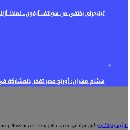
تيليجرام يختفي من هواتف آيفون.. لماذا أزالت آبل ا
هشام مهران: أورنچ مصر تفخر بالمشاركة في إطلاق منصة Tour4Cure للسياحة ال
الرئيسية
/
الأخبار
/
لأول مرة في مصر.. جهاز واحد يدير مطعمك ويستق