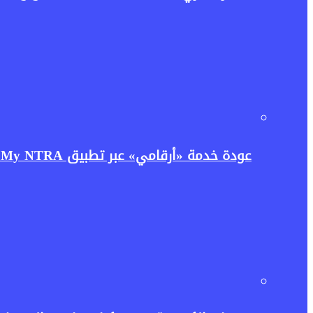
عودة خدمة «أرقامي» عبر تطبيق My NTRA.. تنظيم الاتصالات يعيد إتاحتها بحل مؤقت لتعزيز حماية بيانات المستخدمين