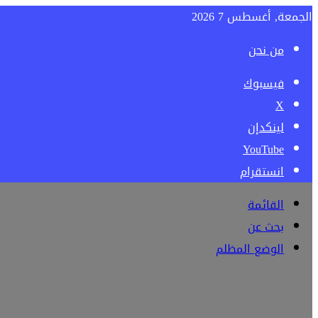
الجمعة, أغسطس 7 2026
من نحن
فيسبوك
‫X
لينكدإن
‫YouTube
انستقرام
القائمة
بحث عن
الوضع المظلم