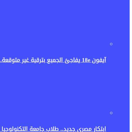
آيفون 18e يفاجئ الجميع بترقية غير متوقعة.. هل تكفي غيغابايت واحدة لإطلاق قوة الذكاء الاصطناعي؟
ابتكار مصري جديد.. طلاب جامعة التكنولوجيا ا