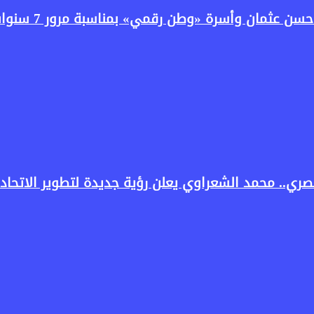
سرة «وطن رقمي» بمناسبة مرور 7 سنوات على انطلاق البرنامج
ري.. محمد الشعراوي يعلن رؤية جديدة لتطوير الاتحاد 