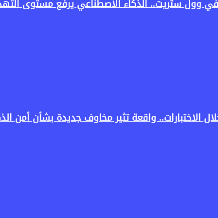
في وول ستريت.. الذكاء الاصطناعي يرفع مستوى التهدي