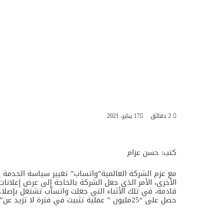
2 دقائق
17 يناير، 2021
كتب: حسن عزام
مع عزم الشركة العالمية”واتساب” تغيير سياسة الخدمة إ
الأخرى، الأمر الذي جعل الشركة بالحاجة إلى عرض إعلانا
قادمة، في تلك الأثناء التي جعلت واتسآب تشتغل بإصلاح
حصل على “25مليون ” عملية تثبيت في فترة لا تزيد عن”ثلاث” أيام.