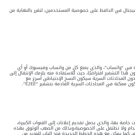
 سيجنال في الحافظ على خصوصية المستخدمين، لتقرر بالنهاية من
” أحد الخاصيات الموجودة في “واتساب”، والذي يمنع كلٍ من واتساب وفيسبوك أو أي
هذا التشفير افتراضيًا، حيث للاستفادة منه يلزمك الإنتقال إلى
دون المحادثات السرية سيكون النسخ الإحتياطي اسرع مع
ممكنة في المحادثات السرية القادمة بتشفير “E2EE”.
ت خاصة بها، والذي يحمل تقديم إعلانات إلى القنوات الكبيرة،
دام ولا تطتفل على الخصوصية،وبذلك من الصعب الوثوق بهذه
هم، كما يمكن مع هذه الخطط الجديدة فتح الباب للمزيد من