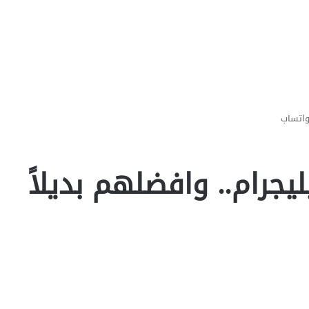
لواتساب
يجرام.. وافضلهم بديلاً