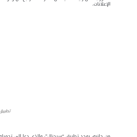
الإعلانات.
تطبيق 
من جانبه، يوجد تطبيق “سيجنال”، والذي دعا إلى تحميله “