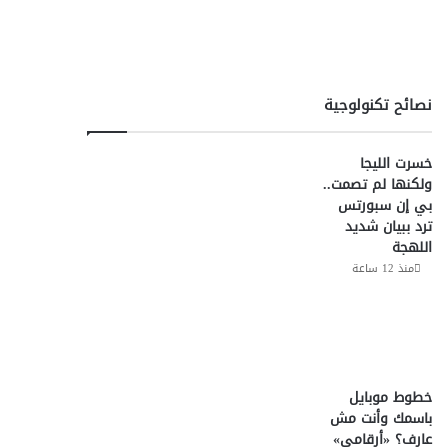
نصائح تكنولوجية
خسرت الليجا
ولكنها لم تصمت..
بي إن سبورتس
ترد ببيان شديد
اللهجة
منذ 12 ساعة
خطوط موبايل
باسمك وأنت مش
عارف؟ «أرقامي»