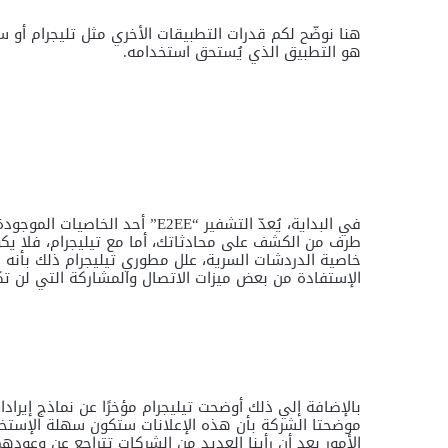
هنا نوضّح لكم قدرات التطبيقات الأخري مثل تليجرام أو
هو التطبيق الذي يُستحق استخدامه.
في البداية، يُعدّ التشفير “E2EE
طرف من الكشف على محادثاتك، أما مع تيليجرام، فلا يكون 
خاصية الدردشات السرية، علل مطوري تيليجرام ذلك بأنه 
الإستفادة من بعض ميزات الاتصال والمشاركة التي لن تكون 
بالإضافة إلي ذلك أوضحت تيليجرام مؤخرًا عن نماذج إيرادا
موضحتا الشركة بأن هذه الإعلانات ستكون سهلة الإستخ
الأمور بعد أن رأينا العديد من الشركات تتراجع عن وعود