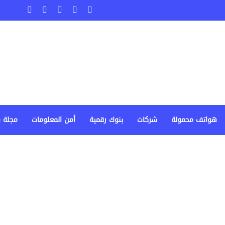
‫X
فيسبوك
لينكدإن
‫YouTube
انستقرا
هواتف محمولة
شركات
بنوك رقمية
أمن المعلومات
مجلة 