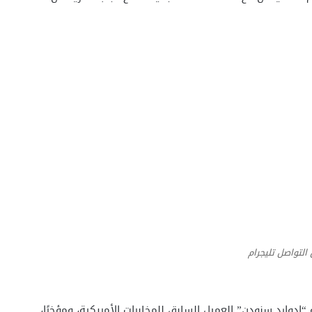
التواصل تليجرام
إدوارد سنودن” العميل السابق للمخابرات الأمريكية، ومؤخرًا،