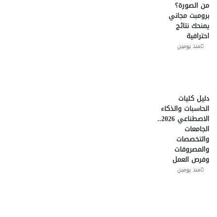
من الصورة؟
برومبت مجاني
يمنحك نتائج
احترافية
منذ يومين
دليل كليات
الحاسبات والذكاء
الاصطناعي 2026..
الجامعات
والتخصصات
والمصروفات
وفرص العمل
منذ يومين