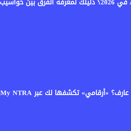
هل يستحق شراء حاسوب AI PC في 2026؟ دليلك لمعرفة ال
؟ «أرقامي» تكشفها لك عبر My NTRA