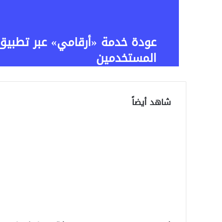
المستخدمين
شاهد أيضاً
إ
غ
ل
ا
ق