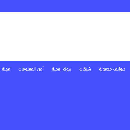
‫X
فيسبوك
لينكدإن
‫YouTube
انستقرام
هواتف محمولة
شركات
بنوك رقمية
أمن المعلومات
مجلة 