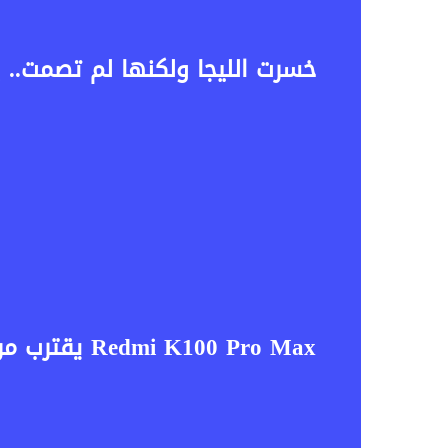
خسرت الليجا ولكنها لم تصمت.. 
Redmi K100 Pro Max يقترب من الإطلاق.. بطارية ضخمة ومعالج رائد قد يجعلان الهاتف منافسًا قويًا في 2026