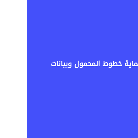
وجه في My NTRA.. خطوة جديدة لحماية خطوط المحمول وبيانات