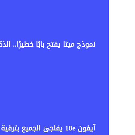
نموذج ميتا يفتح بابًا خطيرًا.. 
آيفون 18e يفاجئ الجميع بترقية غير متوقعة.. هل تكفي غيغابايت واحدة لإطلاق قوة الذكاء الاصطناعي؟