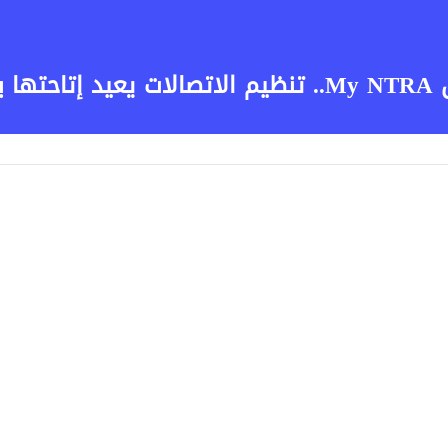
عودة خدمة «أرقامي» عبر تطبيق My NTRA.. تنظيم الاتصا