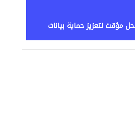
لات يعيد إتاحتها بحل مؤقت لتعزيز حماية بيانات