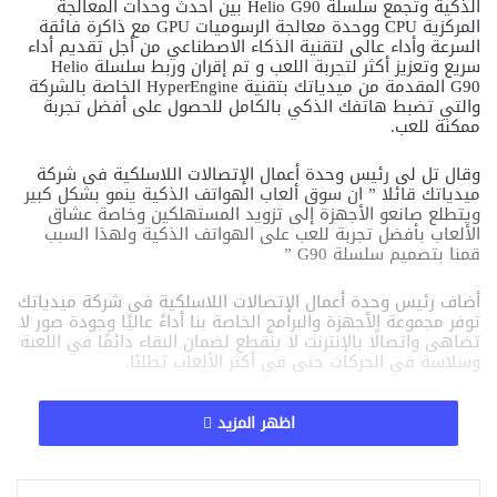
الذكية وتجمع سلسلة Helio G90 بين أحدث وحدات المعالجة
المركزية CPU ووحدة معالجة الرسوميات GPU مع ذاكرة فائقة
السرعة وأداء عالى لتقنية الذكاء الاصطناعي من أجل تقديم أداء
سريع وتعزيز أكثر لتجربة اللعب و تم إقران وربط سلسلة Helio
G90 المقدمة من ميدياتك بتقنية HyperEngine الخاصة بالشركة
والتي تضبط هاتفك الذكي بالكامل للحصول على أفضل تجربة
ممكنة للعب.
الأخبار
وقال تل لى رئيس وحدة أعمال الإتصالات اللاسلكية فى شركة
ميدياتك قائلا ” ان سوق ألعاب الهواتف الذكية ينمو بشكل كبير
ت
ويتطلع صانعو الأجهزة إلى تزويد المستهلكين وخاصة عشاق
ع
الألعاب بأفضل تجربة للعب على الهواتف الذكية ولهذا السبب
ر
قمنا بتصميم سلسلة G90 ”
ف
ع
أضاف رئيس وحدة أعمال الإتصالات اللاسلكية فى شركة ميدياتك
ل
توفر مجموعة الأجهزة والبرامج الخاصة بنا أداءً عاليًا وجودة صور لا
ى
تضاهى واتصالًا بالإنترنت لا ينقطع لضمان البقاء دائمًا في اللعبة
س
وسلاسة في الحركات حتى في أكثر الألعاب تطلبًا.
م
ا
ع
مقالات ذات صلة
اظهر المزيد
ا
ت
ه
إكس تعيد بناء تطبيق أندرويد من الصفر.. تحديث
و