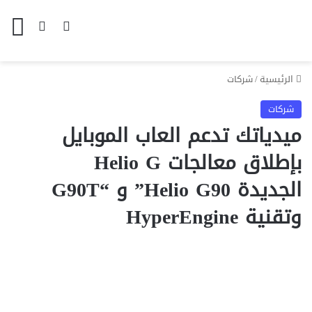
بحث عن
الوضع المظل
الق
الرئيسية
/
شركات
شركات
ميدياتك تدعم العاب الموبايل
بإطلاق معالجات Helio G
الجديدة Helio G90” و “G90T
وتقنية HyperEngine