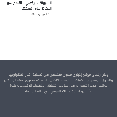
السيولة لا يكفي.. الأهم هو
الحفاظ على قيمتها
12 يونيو، 2026
وطن رقمي موقع إخباري مصري متخصص في تغطية أخبار التكنولوجيا
والتحول الرقمي والخدمات الحكومية الإلكترونية. يقدّم محتوى مبسّط وسهل
يواكب أحدث التطورات في مجالات التقنية، الاقتصاد الرقمي، وريادة
الأعمال، ليكون دليلك اليومي في عالم الرقمنة.