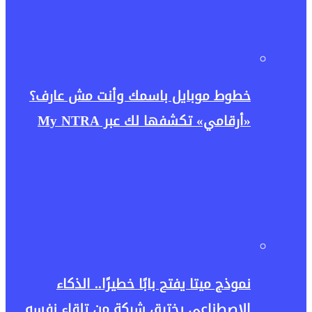
خطوط موبايل باسمك وأنت مش عارف؟
«أرقامي» تكشفها لك عبر My NTRA
نموذج ميتا يفتح بابًا خطيرًا.. الذكاء
الاصطناعي يخترق شركة من تلقاء نفسه