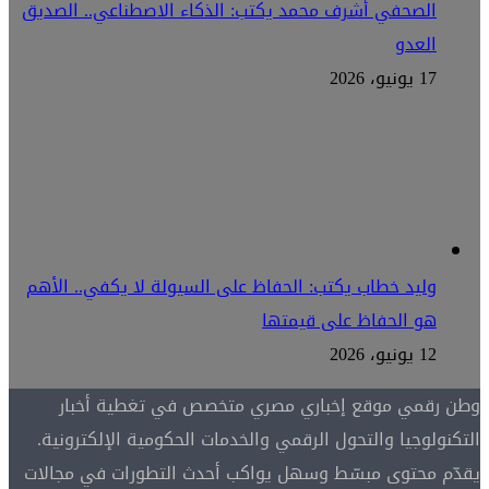
الصحفي أشرف محمد يكتب: الذكاء الاصطناعي.. الصديق
العدو
17 يونيو، 2026
وليد خطاب يكتب: الحفاظ على السيولة لا يكفي.. الأهم
هو الحفاظ على قيمتها
12 يونيو، 2026
وطن رقمي موقع إخباري مصري متخصص في تغطية أخبار
التكنولوجيا والتحول الرقمي والخدمات الحكومية الإلكترونية.
يقدّم محتوى مبسّط وسهل يواكب أحدث التطورات في مجالات