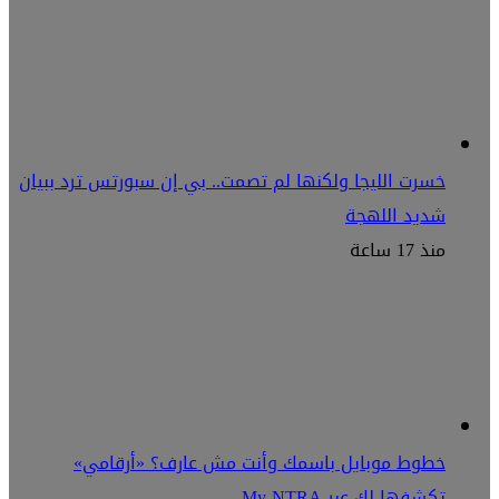
خسرت الليجا ولكنها لم تصمت.. بي إن سبورتس ترد ببيان
شديد اللهجة
منذ 17 ساعة
خطوط موبايل باسمك وأنت مش عارف؟ «أرقامي»
تكشفها لك عبر My NTRA