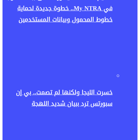
في My NTRA.. خطوة جديدة لحماية
خطوط المحمول وبيانات المستخدمين
خسرت الليجا ولكنها لم تصمت.. بي إن
سبورتس ترد ببيان شديد اللهجة