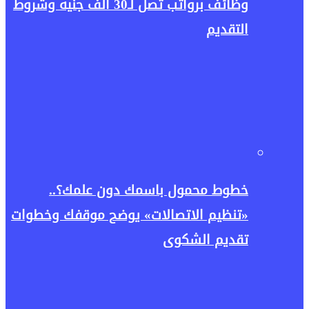
وظائف برواتب تصل لـ30 ألف جنيه وشروط
التقديم
خطوط محمول باسمك دون علمك؟..
«تنظيم الاتصالات» يوضح موقفك وخطوات
تقديم الشكوى