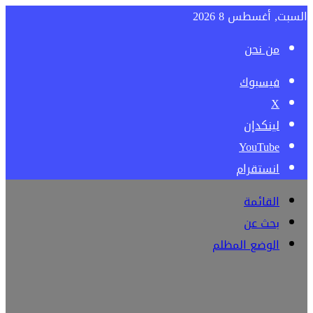
السبت, أغسطس 8 2026
من نحن
فيسبوك
‫X
لينكدإن
‫YouTube
انستقرام
القائمة
بحث عن
الوضع المظلم