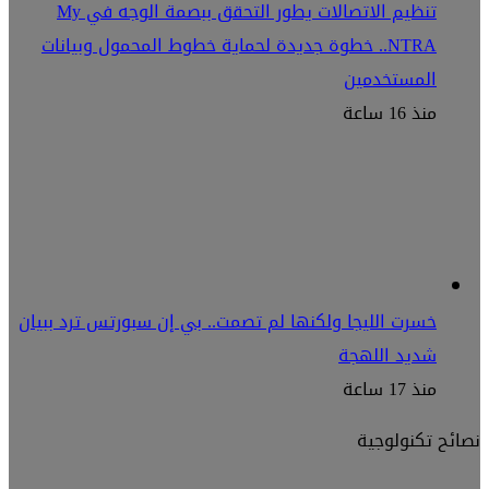
تنظيم الاتصالات يطور التحقق ببصمة الوجه في My
NTRA.. خطوة جديدة لحماية خطوط المحمول وبيانات
المستخدمين
منذ 16 ساعة
خسرت الليجا ولكنها لم تصمت.. بي إن سبورتس ترد ببيان
شديد اللهجة
منذ 17 ساعة
نصائح تكنولوجية