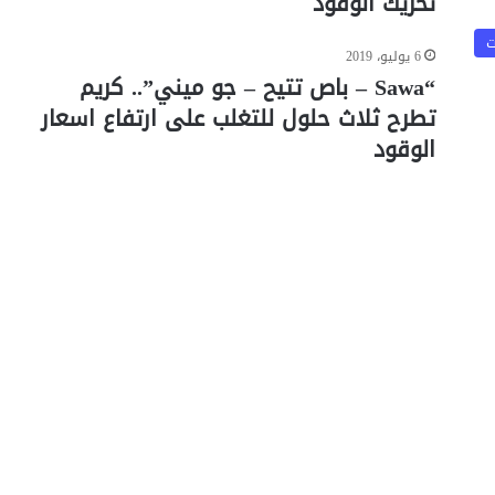
تحريك الوقود
ت
6 يوليو، 2019
“Sawa – باص تتيح – جو ميني”.. كريم
تطرح ثلاث حلول للتغلب على ارتفاع اسعار
الوقود