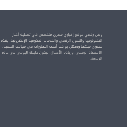
وطن رقمي موقع إخباري مصري متخصص في تغطية أخبار
التكنولوجيا والتحول الرقمي والخدمات الحكومية الإلكترونية. يقدّم
محتوى مبسّط وسهل يواكب أحدث التطورات في مجالات التقنية،
الاقتصاد الرقمي، وريادة الأعمال، ليكون دليلك اليومي في عالم
الرقمنة.