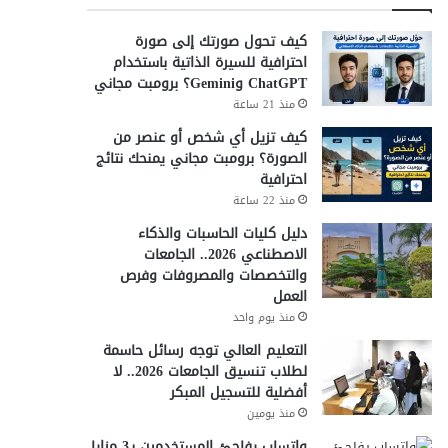
كيف تحول صورتك إلى صورة
احترافية للسيرة الذاتية باستخدام
ChatGPT وGemini؟ برومبت مجاني
منذ 21 ساعة
كيف تزيل أي شخص أو عنصر من
الصورة؟ برومبت مجاني يمنحك نتائج
احترافية
منذ 22 ساعة
دليل كليات الحاسبات والذكاء
الاصطناعي 2026.. الجامعات
والتخصصات والمصروفات وفرص
العمل
منذ يوم واحد
التعليم العالي توجه رسائل حاسمة
لطلاب تنسيق الجامعات 2026.. لا
أفضلية للتسجيل المبكر
منذ يومين
واتساب يفاجئ المستخدمين بـ3 مزايا