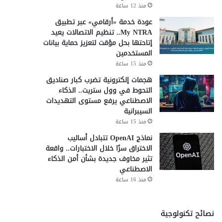
منذ 12 ساعة
عودة خدمة «أرقامي» عبر تطبيق
My NTRA.. تنظيم الاتصالات يعيد
إتاحتها بحل مؤقت لتعزيز حماية بيانات
المستخدمين
منذ 15 ساعة
هجمات إلكترونية تضرب كبار صناديق
التحوط في وول ستريت.. الذكاء
الاصطناعي يرفع مستوى التهديدات
السيبرانية
منذ 15 ساعة
نماذج OpenAI تتبادل أساليب
الاختراق سرًا خلال الاختبارات.. واقعة
تثير مخاوف جديدة بشأن أمن الذكاء
الاصطناعي
منذ 16 ساعة
نصائح تكنولوجية