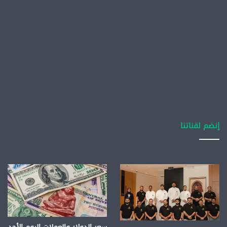
إنضم لقناتنا