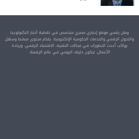
وطن رقمي موقع إخباري مصري متخصص في تغطية أخبار التكنولوجيا
والتحول الرقمي والخدمات الحكومية الإلكترونية. يقدّم محتوى مبسّط وسهل
يواكب أحدث التطورات في مجالات التقنية، الاقتصاد الرقمي، وريادة
الأعمال، ليكون دليلك اليومي في عالم الرقمنة.