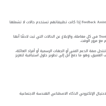
دعت أبل المطورين إلى إرسال ملاحظاتهم عبر تطبيق Feedback Assistant إذا كانت تطبيقاتهم تستخدم حالات لا تشملها
كما طالبت الشركة المطورين بتوضيح تأثير ميزة Trust Insights في كل معاملة، والإبلاغ عن الحالات التي ثبت لاحقًا أنها
 مع مرور الوقت.
تحل صفة الدعم الفني أو الجهات الرسمية أو أفراد العائلة،
ف العميق، وهو ما دفع أبل إلى تطوير حلول استباقية لتعزيز
احتيال الإلكتروني
الذكاء الاصطناعي
الهندسة الاجتماعية