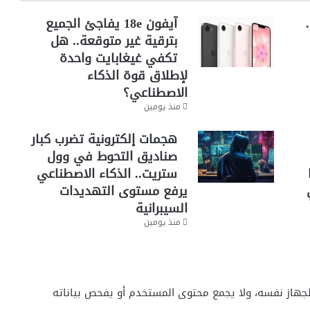
آيفون 18e يفاجئ الجميع
بترقية غير متوقعة.. هل
تكفي غيغابايت واحدة
لإطلاق قوة الذكاء
الاصطناعي؟
منذ يومين
هجمات إلكترونية تضرب كبار
صناديق التحوط في وول
ستريت.. الذكاء الاصطناعي
يرفع مستوى التهديدات
السيبرانية
منذ يومين
غلب الحالات على الجهاز نفسه، ولا يجمع محتوى المستخدم أو يفحص بياناته