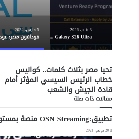
3 يناير، 2026
5 مارس، 2024
Galaxy S26 Ultra سيقدم شاشة بميزة هي الأولى من نوعها في العالم
تحيا مصر بثلاث كلمات.. كواليس
ت
ح
خطاب الرئيس السيسي المؤثر أمام
ي
قادة الجيش والشعب
ا
م
مقالات ذات صلة
ص
ر
ب
تطبيق:OSN Streaming منصة بمستوى عالمي واستثنائي في
ث
ل
20 يونيو، 2021
ا