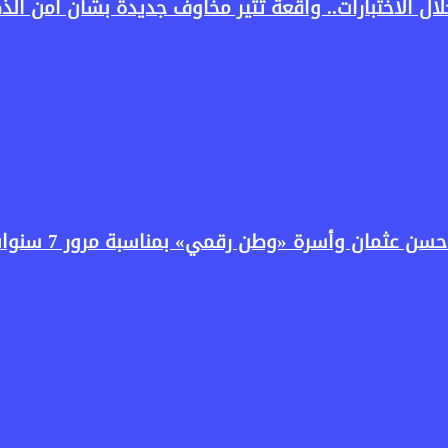
سرة «وطن رقمي» بمناسبة مرور 7 سنوات على انطلاق البرنامج