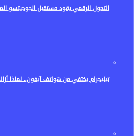
التحول الرقمي يقود مستقبل الجوجيتسو المص
تيليجرام يختفي من هواتف آيفون.. لماذا أزالت آبل ا