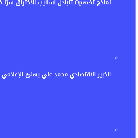
نماذج OpenAI تتبادل أساليب الاختراق سرًا خلال الاختبارات.. واقعة تثير مخاوف جديدة بشأن أمن الذكاء الاصطناعي
الخبير الاقتصادي محمد علي يهنئ الإعلامي حسن عثمان وأ