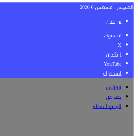
الخميس, أغسطس 6 2026
من نحن
فيسبوك
‫X
لينكدإن
‫YouTube
انستقرام
القائمة
بحث عن
الوضع المظلم