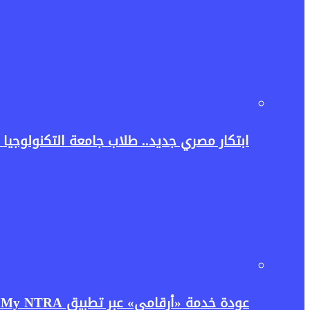
ابتكار مصري جديد.. طلاب جامعة التكنولوجيا ا
عودة خدمة «أرقامي» عبر تطبيق My NTRA.. تنظيم الاتصالات يعيد إتاحتها بحل مؤقت لتعزيز حماية بيانات المستخدمين