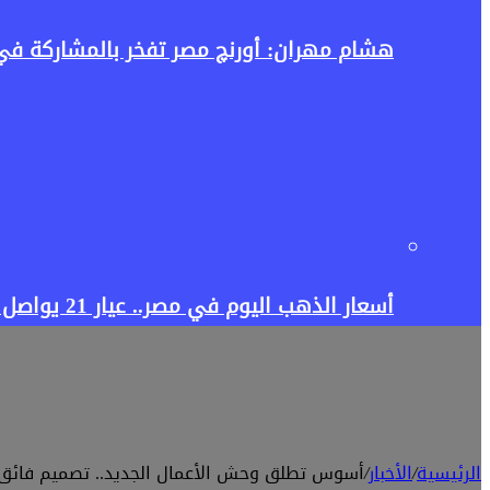
هشام مهران: أورنچ مصر تفخر بالمشاركة في إطلاق منصة Tour4Cure للسياحة ال
أسعار الذهب اليوم في مصر.. عيار 21 يواصل الصعود فهل يستمر الارتفاع أم يبدأ التراجع؟
الرئيسية
/
الأخبار
/
أسوس تطلق وحش الأعمال الجديد.. تصميم فائق ا