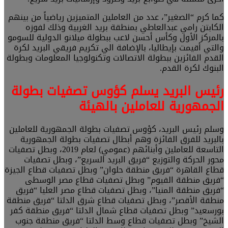
كما كرم “الصغير”، عدد من العاملين المتميزين رياضياً من بينهم
الكابتن رامي عبدالعاطي بمنطقة بريد الغربية وذلك لفوزه
بالمركز الأول وكأس أحسن لاعب ببطولة ميلانو الدولية للسومو
والتي أقيمت بإيطاليا، بالإضافة الي تكريم فريقي البريد لكرة
القدم الفائزين ببطولة الاتصالات وتكنولوجيا المعلومات وبطولة
البنوك لكرة القدم.
رئيس البريد يسلم كؤوس تصفيات بطولة
الجمهورية للعاملين بالهيئة
وسلم رئيس البريد، كؤوس تصفيات بطولة الجمهورية للعاملين
بالبريد للفرق الفائزة وهم أبطال تصفيات بطولة الجمهورية
التاسعة للعاملين وأبنائهم (عمومي) لعام 2019، وبطل تصفيات
محور الحركة والتوزيع “فريق البريد السريع”، وبطل تصفيات
قطاع القاهرة “فريق منطقة حلوان” وبطل تصفيات قطاع الجيزة
“فريق منطقة الفيوم” وبطل تصفيات قطاع مصر الوسطى
“فريق منطقة المنيا”، وبطل تصفيات قطاع مصر العليا “فريق
منطقة الأقصر”، وبطل تصفيات قطاع شرق الدلتا “فريق منطقة
بورسعيد” وبطل تصفيات قطاع شمال الدلتا “فريق منطقة كفر
الشيخ” وبطل تصفيات قطاع وسط الدلتا “فريق منطقة جنوب