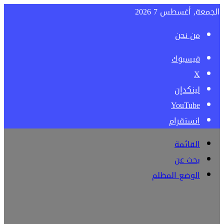
الجمعة, أغسطس 7 2026
من نحن
فيسبوك
‫X
لينكدإن
‫YouTube
انستقرام
القائمة
بحث عن
الوضع المظلم