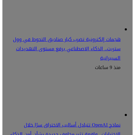
هجمات إلكترونية تضرب كبار صناديق التحوط في وول
ستريت.. الذكاء الاصطناعي يرفع مستوى التهديدات
السيبرانية
منذ 9 ساعات
نماذج OpenAI تتبادل أساليب الاختراق سرًا خلال
الاختبارات.. واقعة تثير مخاوف جديدة بشأن أمن الذكاء