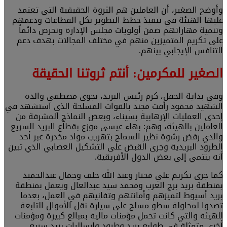
وأوضح الصغير، أن العاملين هم الثروة الحقيقية التي تعتمد
عليها الهيئة في تنفيذ خطط التطوير بكل القطاعات ودعمهم
وتنمية مهاراتهم ضمن أولويات مجلس الإدارة ونحرص دائماً
على تكريم المتميزين منهم في مختلف المجالات بهدف دعم
التنافس الإيجابي بينهم.
الصغير للمكرمين: أنتم ثروتنا الحقيقة
وفي بداية الحفل، كرم رئيس البريد، نجوى مصطفي والدة
الشهيد محمود رأفت مجند بالقوات المسلحة الذي استشهد في
إحدى العمليات الإرهابية بسيناء، وبعض النماذج المشرفة من
العاملين بالهيئة، وهم: بهاء عيسى موزع بقطاع البريد السريع
والذي رفض رشوة نظير السماح بتهريب مواد مخدرة عبر أحد
الطرود البريدية وجرى القبض على التشكيل العصابي الذي تبين
أنه ينتمي إلى بعض الدول الأفريقية.
كما جرى تكريم علي مختار وعبد الله خلف وجمال عبدالحميد
بمنطقة بريد برج العرب ومحمد سيد عبدالعال ويعمل بمنطقة
بريد أسيوط لتميزهم وأمانتهم وتفانيهم في العمل، بعدما
تصدوا لمحاولة سطو مسلح على سيارة نقل الأموال التابعة
للهيئة والتي كانت تحمل مؤمنات مالية بمبالغ كبيرة ومؤمنات
أخرى متمثلة في طوابع بريد وطرود وإرساليات بريد سريع.