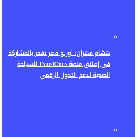
هشام مهران: أورنچ مصر تفخر بالمشاركة
في إطلاق منصة Tour4Cure للسياحة
الصحية لدعم التحول الرقمي