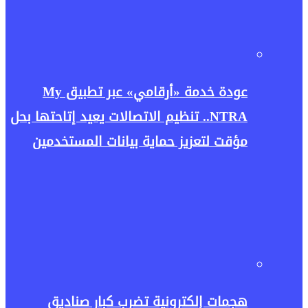
عودة خدمة «أرقامي» عبر تطبيق My
NTRA.. تنظيم الاتصالات يعيد إتاحتها بحل
مؤقت لتعزيز حماية بيانات المستخدمين
هجمات إلكترونية تضرب كبار صناديق