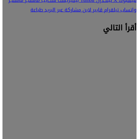
فيسبوك
‫X
لينكدإن
بينتيريست
سكايب
ماسنجر
ماسنجر
واتساب
تيلقرام
ڤايبر
لاين
مشاركة عبر البريد
طباعة
أقرأ التالي
وطن رقمي
23 يناير، 2024
وزير
العمل
يُتابع
إجراءات
ميكنة