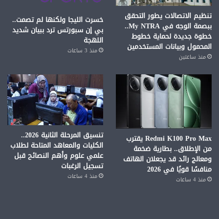
تنظيم الاتصالات يطور التحقق
خسرت الليجا ولكنها لم تصمت..
ببصمة الوجه في My NTRA..
بي إن سبورتس ترد ببيان شديد
خطوة جديدة لحماية خطوط
اللهجة
المحمول وبيانات المستخدمين
منذ 3 ساعات
منذ ساعتين
تنسيق المرحلة الثانية 2026..
Redmi K100 Pro Max يقترب
الكليات والمعاهد المتاحة لطلاب
من الإطلاق.. بطارية ضخمة
علمي علوم وأهم النصائح قبل
ومعالج رائد قد يجعلان الهاتف
تسجيل الرغبات
منافسًا قويًا في 2026
منذ 4 ساعات
منذ 4 ساعات