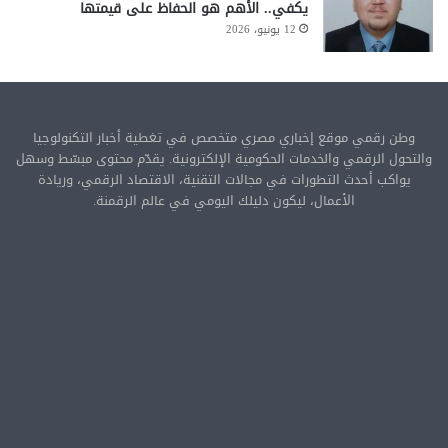
يكفي.. الأهم هو الحفاظ على قيمتها
12 يونيو، 2026
وطن رقمي موقع إخباري مصري متخصص في تغطية أخبار التكنولوجيا
والتحول الرقمي والخدمات الحكومية الإلكترونية. يقدّم محتوى مبسّط وسهل
يواكب أحدث التطورات في مجالات التقنية، الاقتصاد الرقمي، وريادة
الأعمال، ليكون دليلك اليومي في عالم الرقمنة.