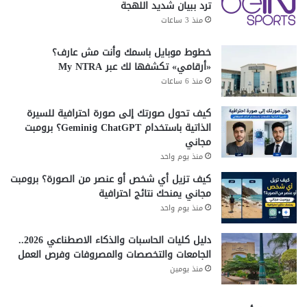
ترد ببيان شديد اللهجة
منذ 3 ساعات
خطوط موبايل باسمك وأنت مش عارف؟
«أرقامي» تكشفها لك عبر My NTRA
منذ 6 ساعات
كيف تحول صورتك إلى صورة احترافية للسيرة
الذاتية باستخدام ChatGPT وGemini؟ برومبت
مجاني
منذ يوم واحد
كيف تزيل أي شخص أو عنصر من الصورة؟ برومبت
مجاني يمنحك نتائج احترافية
منذ يوم واحد
دليل كليات الحاسبات والذكاء الاصطناعي 2026..
الجامعات والتخصصات والمصروفات وفرص العمل
منذ يومين