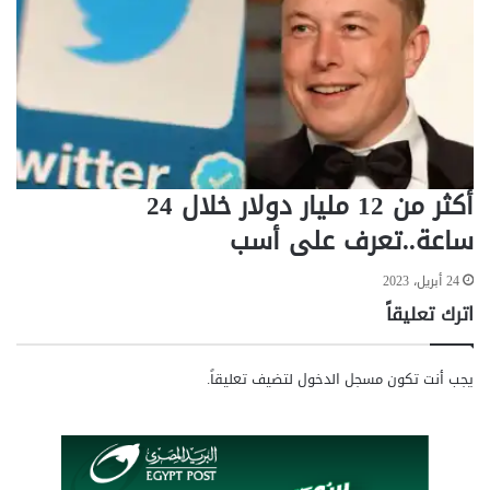
ا
ل
م
ن
ت
ظ
ر
ة
أكثر من 12 مليار دولار خلال 24
ف
ي
ساعة..تعرف على أسب
ي
و
24 أبريل، 2023
ل
اترك تعليقاً
ي
و
يجب أنت تكون
مسجل الدخول
لتضيف تعليقاً.