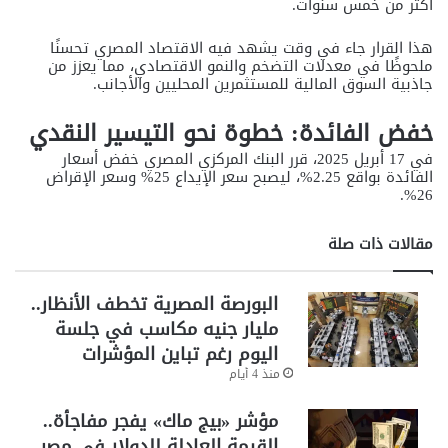
أكثر من خمس سنوات.
هذا القرار جاء في وقت يشهد فيه الاقتصاد المصري تحسنًا
ملحوظًا في معدلات التضخم والنمو الاقتصادي، مما يعزز من
جاذبية السوق المالية للمستثمرين المحليين والأجانب.
خفض الفائدة: خطوة نحو التيسير النقدي
في 17 أبريل 2025، قرر البنك المركزي المصري خفض
أسعار
الفائدة
بواقع 2.25%، ليصبح سعر الإيداع 25% وسعر الإقراض
26%.
مقالات ذات صلة
البورصة المصرية تخطف الأنظار..
مليار جنيه مكاسب في جلسة
اليوم رغم تباين المؤشرات
منذ 4 أيام
مؤشر «بيج ماك» يفجر مفاجأة..
القيمة العادلة للدولار في مصر