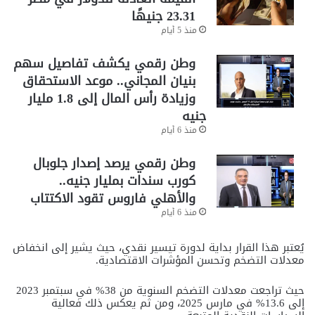
23.31 جنيهًا
منذ 5 أيام
وطن رقمي يكشف تفاصيل سهم
بنيان المجاني.. موعد الاستحقاق
وزيادة رأس المال إلى 1.8 مليار
جنيه
منذ 6 أيام
وطن رقمي يرصد إصدار جلوبال
كورب سندات بمليار جنيه..
والأهلي فاروس تقود الاكتتاب
منذ 6 أيام
يُعتبر هذا القرار بداية لدورة تيسير نقدي، حيث يشير إلى انخفاض
معدلات التضخم وتحسن المؤشرات الاقتصادية.
حيث تراجعت معدلات التضخم السنوية من 38% في سبتمبر 2023
إلى 13.6% في مارس 2025، ومن ثم يعكس ذلك فعالية