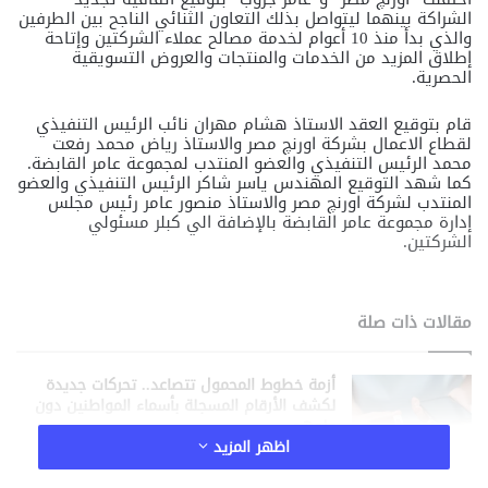
الشراكة بينهما ليتواصل بذلك التعاون الثنائي الناجح بين الطرفين
والذي بدأ منذ 10 أعوام لخدمة مصالح عملاء الشركتين وإتاحة
إطلاق المزيد من الخدمات والمنتجات والعروض التسويقية
الحصرية.
قام بتوقيع العقد الاستاذ هشام مهران نائب الرئيس التنفيذي
لقطاع الاعمال بشركة اورنچ مصر والاستاذ رياض محمد رفعت
محمد الرئيس التنفيذي والعضو المنتدب لمجموعة عامر القابضة.
كما شهد التوقيع المهندس ياسر شاكر الرئيس التنفيذي والعضو
المنتدب لشركة اورنچ مصر والاستاذ منصور عامر رئيس مجلس
إدارة مجموعة عامر القابضة بالإضافة الي كبلر مسئولي
الشركتين.
مقالات ذات صلة
أزمة خطوط المحمول تتصاعد.. تحركات جديدة
لكشف الأرقام المسجلة بأسماء المواطنين دون
علمهم
منذ 8 ساعات
اظهر المزيد
أسعار كروت الشحن وباقات الإنترنت الأرضي