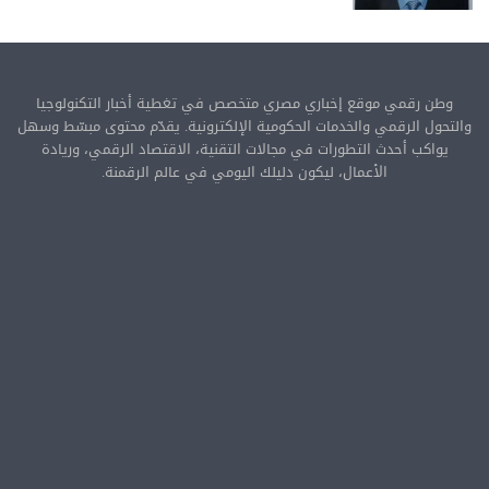
وطن رقمي موقع إخباري مصري متخصص في تغطية أخبار التكنولوجيا
والتحول الرقمي والخدمات الحكومية الإلكترونية. يقدّم محتوى مبسّط وسهل
يواكب أحدث التطورات في مجالات التقنية، الاقتصاد الرقمي، وريادة
الأعمال، ليكون دليلك اليومي في عالم الرقمنة.