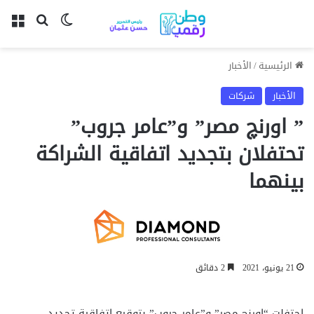
بحث عن
الوضع المظل
الق
الرئيسية
/
الأخبار
الأخبار
شركات
” اورنچ مصر” و”عامر جروب”
تحتفلان بتجديد اتفاقية الشراكة
بينهما
21 يونيو، 2021
2 دقائق
احتفلت “اورنچ مصر” و”عامر جروب” بتوقيع اتفاقية تجديد