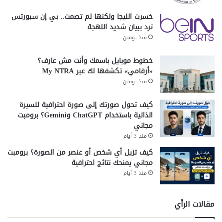
خسرت الليجا ولكنها لم تصمت.. بي إن سبورتس
ترد ببيان شديد اللهجة
منذ يومين
خطوط موبايل باسمك وأنت مش عارف؟
«أرقامي» تكشفها لك عبر My NTRA
منذ يومين
كيف تحول صورتك إلى صورة احترافية للسيرة
الذاتية باستخدام ChatGPT وGemini؟ برومبت
مجاني
منذ 3 أيام
كيف تزيل أي شخص أو عنصر من الصورة؟ برومبت
مجاني يمنحك نتائج احترافية
منذ 3 أيام
مقالات الرأي