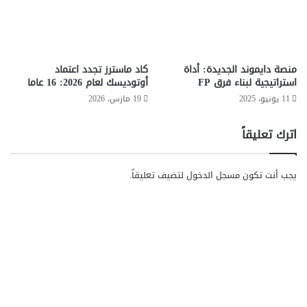
ا
م
ل
ب
it planet
الاعلامى حسن عثمان موسى
م
ا
ي
د
الحدث اليوم
برنامج وطن رقمي
تكنولوجيا
ة
ر
منصة دايموند الجديدة: أداة
كاد ماسترز تجدد اعتماد
ة
استراتيجية لبناء فرق FP
أوتوديسك لعام 2026: 16 عاما
حماية البيانات
خبر تكنولوجيا
"
11 يونيو، 2025
19 مارس، 2026
ف
سياسة الخصوصية واتساب
محمد حجازي
ر
اترك تعليقاً
ص
ت
مصر
واتس اب
واتساب
وطن رقمي
ن
يجب أنت تكون
مسجل الدخول
لتضيف تعليقاً.
ا
ر
ق
م
ي
ة
"