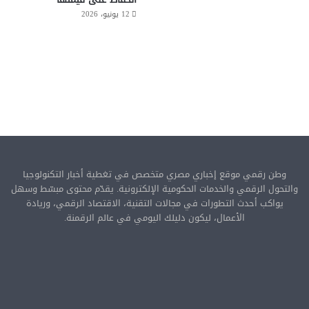
12 يونيو، 2026
وطن رقمي موقع إخباري مصري متخصص في تغطية أخبار التكنولوجيا
والتحول الرقمي والخدمات الحكومية الإلكترونية. يقدّم محتوى مبسّط وسهل
يواكب أحدث التطورات في مجالات التقنية، الاقتصاد الرقمي، وريادة
الأعمال، ليكون دليلك اليومي في عالم الرقمنة.