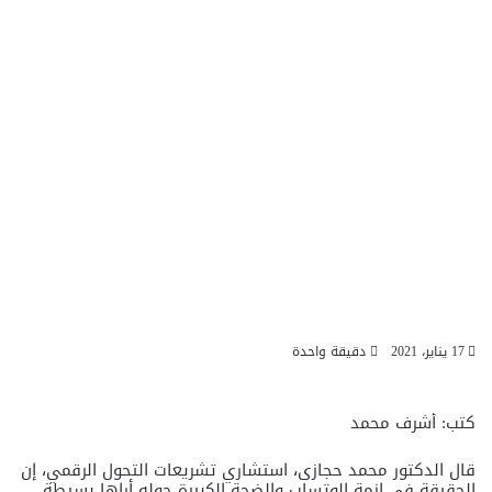
17 يناير، 2021
دقيقة واحدة
كتب: أشرف محمد
الأخبار
قال الدكتور محمد حجازى، استشاري تشريعات التحول الرقمي، إن
الحقيقة فى ازمة الوتساب والضجة الكبيرة حوله أراها بسيطة