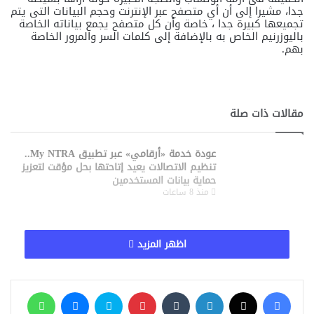
ق
جدا، مشيرا إلى أن أي متصفح عبر الإنترنت وحجم البيانات التى يتم
ر
تجميعها كبيرة جدا ، خاصة وأن كل متصفح يجمع بياناته الخاصة
ا
باليوزرنيم الخاص به بالإضافة إلى كلمات السر والمرور الخاصة
ر
بهم.
ر
س
م
ي
ب
مقالات ذات صلة
إ
ن
ش
عودة خدمة «أرقامي» عبر تطبيق My NTRA..
ا
تنظيم الاتصالات يعيد إتاحتها بحل مؤقت لتعزيز
ء
حماية بيانات المستخدمين
ك
منذ 8 ساعات
ل
ي
ة
الخبير الاقتصادي محمد علي يهنئ الإعلامي
ا
اظهر المزيد
حسن عثمان وأسرة «وطن رقمي» بمناسبة مرور
ل
7 سنوات على انطلاق البرنامج
ق
منذ 10 ساعات
ر
فيسبوك
‫X
لينكدإن
‏Tumblr
بينتيريست
سكايب
ماسنجر
واتساب
آ
ن