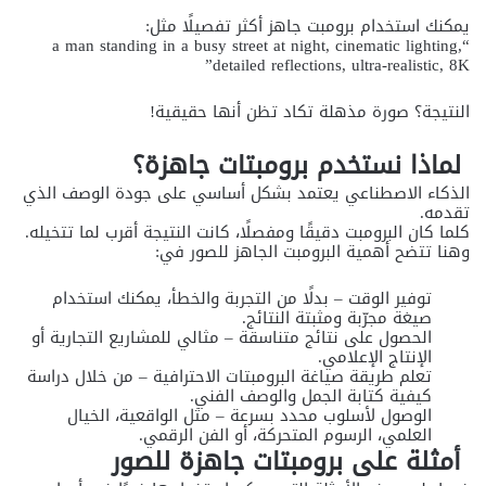
يمكنك استخدام برومبت جاهز أكثر تفصيلًا مثل:
“a man standing in a busy street at night, cinematic lighting,
detailed reflections, ultra-realistic, 8K”
النتيجة؟ صورة مذهلة تكاد تظن أنها حقيقية!
لماذا نستخدم برومبتات جاهزة؟
الذكاء الاصطناعي يعتمد بشكل أساسي على جودة الوصف الذي
تقدمه.
كلما كان البرومبت دقيقًا ومفصلًا، كانت النتيجة أقرب لما تتخيله.
وهنا تتضح أهمية البرومبت الجاهز للصور في:
توفير الوقت – بدلًا من التجربة والخطأ، يمكنك استخدام
صيغة مجرّبة ومثبتة النتائج.
الحصول على نتائج متناسقة – مثالي للمشاريع التجارية أو
الإنتاج الإعلامي.
تعلم طريقة صياغة البرومبتات الاحترافية – من خلال دراسة
كيفية كتابة الجمل والوصف الفني.
الوصول لأسلوب محدد بسرعة – مثل الواقعية، الخيال
العلمي، الرسوم المتحركة، أو الفن الرقمي.
أمثلة على برومبتات جاهزة للصور