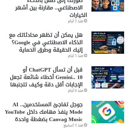
صورتك إلى طفل بالذكاء
الاصطناعي.. مقارنة بين أشهر
الخيارات
منذ 3 أيام
هل يمكن أن تظهر محادثاتك مع
الذكاء الاصطناعي في Google؟
إليك الحقيقة وطرق الحماية
منذ 5 أيام
قبل أن تسأل ChatGPT أو
Gemini.. 10 أخطاء شائعة تجعل
الإجابات أقل دقة وكيف تتجنبها
منذ 6 أيام
جوجل تفاجئ المستخدمين.. AI
Mode ينفذ مهامك داخل YouTube
Music وCanva بضغطة واحدة
منذ 3 أسابيع