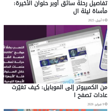
تفاصيل رحلة سائق أوبر حلوان الأخيرة:
ن
ي
ا
ف
مأساة ليلة ال
ل
ت
ش
ص
6 أبريل، 2025
ب
م
و
م
ر
و
ة
ص
ا
فً
ل
ا
م
ي
ا
ن
ئ
ت
ي
ج
ة
ص
.
و
من الكمبيوتر إلى الموبايل: كيف تغيّرت
.
رً
ا
ا
عادات تصفح ا
ل
م
أ
د
9 فبراير، 2026
ر
ه