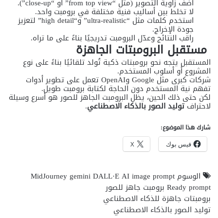
أضف زاوية التصوير (مثل “from top view” أو “close-up”).
لا تخلط بين أساليب فنية مختلفة في برومبت واحد.
استخدم كلمات مثل “ultra-realistic” و“high detail” لتعزيز
جودة الإخراج.
راقب النتائج وعدّل البرومبت تدريجيًا بناءً على ما تراه.
مستقبل البرومبتات الجاهزة
المستقبل يتجه نحو برومبتات ذكية تُولد تلقائيًا بناءً على نوع
المشروع أو أسلوب المستخدم.
شركات كبرى مثل Google وOpenAI تعمل على تطوير أدوات
تفهم نية المستخدم دون الحاجة لكتابة برومبت طويل.
لكن حتى ذلك الحين، يظل البرومبت الجاهز للصور هو أسرع وسيلة
لاحتراف
توليد الصور بالذكاء الاصطناعي
.
شارك هذا الموضوع:
فيس بوك
X
الوسوم
AI image prompt
DALL·E
gemini
MidJourney
Ready prompt
برومبت جاهز للصور
برومبتات جاهزة للذكاء الاصطناعي
توليد الصور بالذكاء الاصطناعي