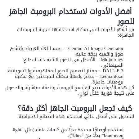
أفضل الأدوات لاستخدام البرومبت الجاهز
للصور
من أشهر الأدوات التي يمكنك استخدامها لتجربة البرومبتات
الجاهزة:
Gemini AI Image Generator – يدعم اللغة العربية ويُنشئ
صورًا واقعية بدقة عالية.
Midjourney – الأفضل في الصور الفنية ذات الطابع
السينمائي.
DALL·E 3 – ممتاز لتصميم الصور المفاهيمية والتسويقية.
Leonardo.ai – يقدم واجهة سهلة للمبتدئين مع مكتبة
برومبتات جاهزة.
كل هذه الأدوات تتيح لك نسخ البرومبت ولصقه مباشرة، والحصول
على نتيجة فورية خلال ثوانٍ.
كيف تجعل البرومبت الجاهز أكثر دقة؟
للحصول على أفضل نتائج، استخدم هذه النصائح الاحترافية:
استخدم أوصافًا محددة بدلًا من كلمات عامة (مثل “light
blue neon” بدلًا من “blue”).