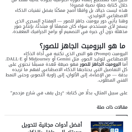
خلال كتابة جملة نصية قصيرة!
هذه ليست خيالًا، بل واقعًا أصبح ممكنًا بفضل تقنيات الذكاء
الاصطناعي التوليدي.
وهنا يأتي دور برومبت جاهز للصور — المفتاح السحري الذي
يسمح لأي مستخدم، سواء كان مصممًا أو مبتدئًا، بإنتاج صور
مذهلة دون أي خبرة في التصميم أو برامج الجرافيك المعقدة.
ما هو البرومبت الجاهز للصور؟
البرومبت (Prompt) هو النص الذي تكتبه في أداة الذكاء
الاصطناعي لتوليد الصور، مثل Gemini أو Midjourney أو DALL·E.
أما
البرومبت الجاهز للصور
فهو صيغة مُعدة مسبقًا تحتوي على
كل التفاصيل التي يحتاجها الذكاء الاصطناعي لفهم ما تريده
بدقة — من الإضاءة، إلى الألوان، إلى زاوية التصوير، وحتى النمط
الفني المطلوب.
على سبيل المثال، بدلًا من كتابة: “رجل يقف في شارع مزدحم”
مقالات ذات صلة
أفضل أدوات مجانية لتحويل