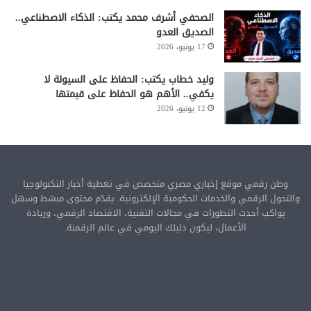
الصحفي أشرف محمد يكتب: الذكاء الاصطناعي..
الصديق العدو
17 يونيو، 2026
وليد خطاب يكتب: الحفاظ على السيولة لا
يكفي.. الأهم هو الحفاظ على قيمتها
12 يونيو، 2026
وطن رقمي موقع إخباري مصري متخصص في تغطية أخبار التكنولوجيا
والتحول الرقمي والخدمات الحكومية الإلكترونية. يقدّم محتوى مبسّط وسهل
يواكب أحدث التطورات في مجالات التقنية، الاقتصاد الرقمي، وريادة
الأعمال، ليكون دليلك اليومي في عالم الرقمنة.