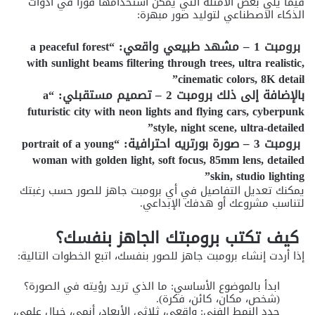
فيما يلي بعض الأمثلة التي يمكن استخدامها فورًا في أدوات
الذكاء الاصطناعي لتوليد صور مبهرة:
برومبت 1 – مشهد طبيعي واقعي:
“a peaceful forest
with sunlight beams filtering through trees, ultra realistic,
cinematic colors, 8K detail”
بالإضافة إلى ذلك برومبت 2 – تصميم مستقبلي:
“a
futuristic city with neon lights and flying cars, cyberpunk
style, night scene, ultra-detailed”
برومبت 3 – صورة بورتريه احترافية:
“portrait of a young
woman with golden light, soft focus, 85mm lens, detailed
skin, studio lighting”
يمكنك تعديل التفاصيل في أي برومبت جاهز للصور حسب رغبتك
لتناسب مشروعك أو هدفك الإبداعي.
كيف تكتب برومبتك الجاهز بنفسك؟
إذا أردت إنشاء برومبت جاهز للصور بنفسك، اتبع الخطوات التالية:
ابدأ بالموضوع الأساسي: ما الذي تريد رؤيته في الصورة؟
(شخص، مكان، كائن، فكرة).
حدد النمط الفني: واقعي، ثلاثي الأبعاد، أنمي، خيال علمي،